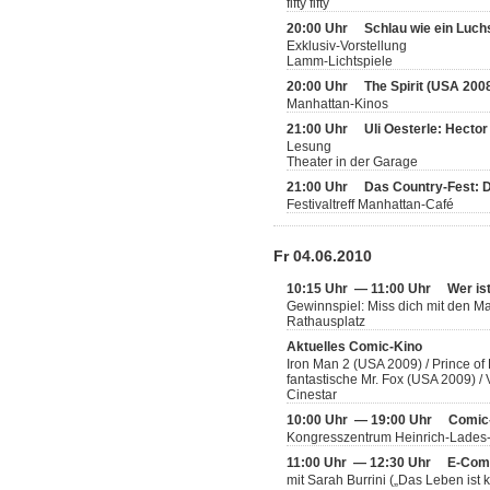
fifty fifty
20:00 Uhr
Schlau wie ein Luch
Exklusiv-Vorstellung
Lamm-Lichtspiele
20:00 Uhr
The Spirit (USA 200
Manhattan-Kinos
21:00 Uhr
Uli Oesterle: Hecto
Lesung
Theater in der Garage
21:00 Uhr
Das Country-Fest: 
Festivaltreff Manhattan-Café
Fr 04.06.2010
10:15 Uhr — 11:00 Uhr
Wer is
Gewinnspiel: Miss dich mit den 
Rathausplatz
Aktuelles Comic-Kino
Iron Man 2 (USA 2009) / Prince of
fantastische Mr. Fox (USA 2009) 
Cinestar
10:00 Uhr — 19:00 Uhr
Comic
Kongresszentrum Heinrich-Lades
11:00 Uhr — 12:30 Uhr
E-Comi
mit Sarah Burrini („Das Leben ist