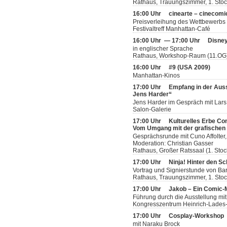
Rathaus, Trauungszimmer, 1. Sto
16:00 Uhr
cinearte – cinecomi
Preisverleihung des Wettbewerbs
Festivaltreff Manhattan-Café
16:00 Uhr — 17:00 Uhr
Disney
in englischer Sprache
Rathaus, Workshop-Raum (11.OG
16:00 Uhr
#9 (USA 2009)
Manhattan-Kinos
17:00 Uhr
Empfang in der Aus
Jens Harder“
Jens Harder im Gespräch mit Lars
Salon-Galerie
17:00 Uhr
Kulturelles Erbe Co
Vom Umgang mit der grafischen L
Gesprächsrunde mit Cuno Affolter,
Moderation: Christian Gasser
Rathaus, Großer Ratssaal (1. Stoc
17:00 Uhr
Ninja! Hinter den Sc
Vortrag und Signierstunde von Bar
Rathaus, Trauungszimmer, 1. Sto
17:00 Uhr
Jakob – Ein Comic
Führung durch die Ausstellung mit
Kongresszentrum Heinrich-Lades-H
17:00 Uhr
Cosplay-Workshop
mit Naraku Brock