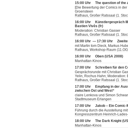
15:00 Uhr
The question of the 
[Die Bewertung der Comics in der 
Groensteen
Rathaus, Großer Ratssaal (1. Stoc
16:00 Uhr
Künstlergespräch II
Bastien Vivès (fr)
Moderation: Christian Gasser
Rathaus, Großer Ratssaal (1. Stoc
16:00 Uhr — 17:30 Uhr
Zweite
mit Martin tom Dieck, Markus Hube
Rathaus, Workshop-Raum (11.OG
16:00 Uhr
Oben (USA 2008)
Manhattan-Kinos
17:00 Uhr
Schreiben für den 
Gesprächsrunde mit Christian Gas
Yelin, Rochus Hahn; Moderation: B
Rathaus, Großer Ratssaal (1. Stoc
17:00 Uhr
Empfang in der Auss
zwischen Ost und West“
claire Lenkova und Simon Schwar
Stadtmuseum Erlangen
17:00 Uhr
Jakob – Ein Comic
Führung durch die Ausstellung mit
Kongresszentrum Heinrich-Lades-H
18:00 Uhr
The Dark Knight (U
Manhattan-Kinos