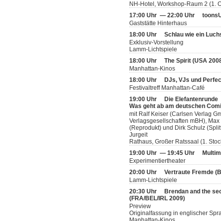
NH-Hotel, Workshop-Raum 2 (1. 
17:00 Uhr — 22:00 Uhr
toonsU
Gaststätte Hinterhaus
18:00 Uhr
Schlau wie ein Luch
Exklusiv-Vorstellung
Lamm-Lichtspiele
18:00 Uhr
The Spirit (USA 200
Manhattan-Kinos
18:00 Uhr
DJs, VJs und Perfec
Festivaltreff Manhattan-Café
19:00 Uhr
Die Elefantenrunde
Was geht ab am deutschen Com
mit Ralf Keiser (Carlsen Verlag
Verlagsgesellschaften mBH), Max 
(Reprodukt) und Dirk Schulz (Split
Jurgeit
Rathaus, Großer Ratssaal (1. Stoc
19:00 Uhr — 19:45 Uhr
Multim
Experimentiertheater
20:00 Uhr
Vertraute Fremde (
Lamm-Lichtspiele
20:30 Uhr
Brendan and the sec
(FRA/BEL/IRL 2009)
Preview
Originalfassung in englischer Spr
Manhattan-Kinos