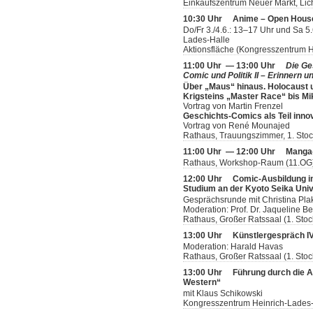
Einkaufszentrum Neuer Markt, Lic
10:30 Uhr
Anime – Open Hous
Do/Fr 3./4.6.: 13–17 Uhr und Sa 5
Lades-Halle
Aktionsfläche (Kongresszentrum H
11:00 Uhr — 13:00 Uhr
Die Ge
Comic und Politik II – Erinnern u
Über „Maus“ hinaus. Holocaust 
Krigsteins „Master Race“ bis M
Vortrag von Martin Frenzel
Geschichts-Comics als Teil inno
Vortrag von René Mounajed
Rathaus, Trauungszimmer, 1. Sto
11:00 Uhr — 12:00 Uhr
Manga-
Rathaus, Workshop-Raum (11.OG
12:00 Uhr
Comic-Ausbildung i
Studium an der Kyoto Seika Univ
Gesprächsrunde mit Christina Pla
Moderation: Prof. Dr. Jaqueline Be
Rathaus, Großer Ratssaal (1. Stoc
13:00 Uhr
Künstlergespräch IV:
Moderation: Harald Havas
Rathaus, Großer Ratssaal (1. Stoc
13:00 Uhr
Führung durch die A
Western“
mit Klaus Schikowski
Kongresszentrum Heinrich-Lades-