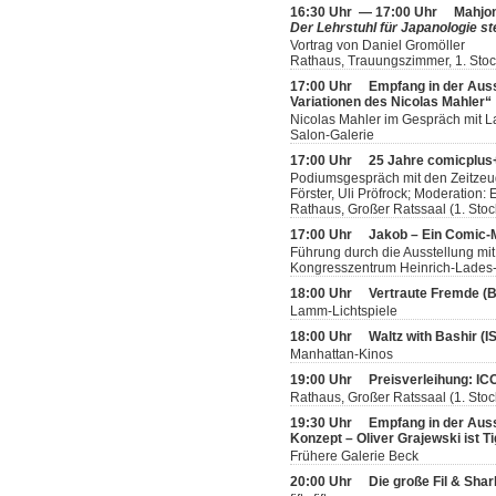
16:30 Uhr — 17:00 Uhr
Mahjon
Der Lehrstuhl für Japanologie ste
Vortrag von Daniel Gromöller
Rathaus, Trauungszimmer, 1. Sto
17:00 Uhr
Empfang in der Aus
Variationen des Nicolas Mahler“
Nicolas Mahler im Gespräch mit L
Salon-Galerie
17:00 Uhr
25 Jahre comicplus+
Podiumsgespräch mit den Zeitzeug
Förster, Uli Pröfrock; Moderation
Rathaus, Großer Ratssaal (1. Stoc
17:00 Uhr
Jakob – Ein Comic
Führung durch die Ausstellung mit
Kongresszentrum Heinrich-Lades-H
18:00 Uhr
Vertraute Fremde (
Lamm-Lichtspiele
18:00 Uhr
Waltz with Bashir (
Manhattan-Kinos
19:00 Uhr
Preisverleihung: IC
Rathaus, Großer Ratssaal (1. Stoc
19:30 Uhr
Empfang in der Ausst
Konzept – Oliver Grajewski ist T
Frühere Galerie Beck
20:00 Uhr
Die große Fil & Sha