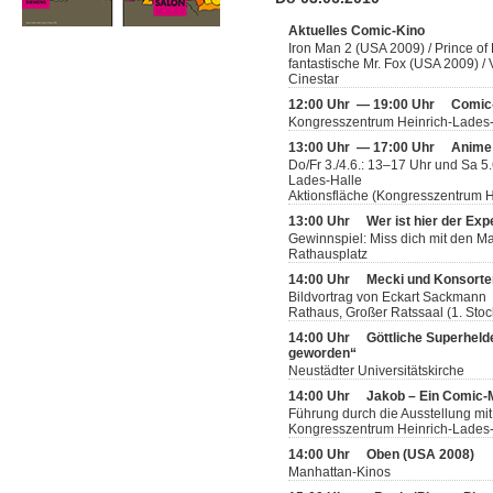
Aktuelles Comic-Kino
Iron Man 2 (USA 2009) / Prince of
fantastische Mr. Fox (USA 2009) 
Cinestar
12:00 Uhr — 19:00 Uhr
Comic
Kongresszentrum Heinrich-Lades
13:00 Uhr — 17:00 Uhr
Anime
Do/Fr 3./4.6.: 13–17 Uhr und Sa 5
Lades-Halle
Aktionsfläche (Kongresszentrum H
13:00 Uhr
Wer ist hier der Exp
Gewinnspiel: Miss dich mit den 
Rathausplatz
14:00 Uhr
Mecki und Konsorten
Bildvortrag von Eckart Sackmann
Rathaus, Großer Ratssaal (1. Stoc
14:00 Uhr
Göttliche Superheld
geworden“
Neustädter Universitätskirche
14:00 Uhr
Jakob – Ein Comic
Führung durch die Ausstellung mit
Kongresszentrum Heinrich-Lades-H
14:00 Uhr
Oben (USA 2008)
Manhattan-Kinos