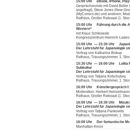
15:00 Uhr
eBook, iPhone, Play
Gesprächsrunde mit David Boller (
angefragt), Steve Jones (New Grou
(MyComics.de) und anderen; Mode
Rathaus, Großer Ratssaal (1. Stoc
15:00 Uhr
Führung durch die A
Western“
mit Klaus Schikowski
Kongresszentrum Heinrich-Lades-
15:00 Uhr — 15:30 Uhr
Japani
Der Lehrstuhl für Japanologie ste
Vortrag von Katharina Biskup
Rathaus, Trauungszimmer, 1. Sto
15:30 Uhr — 16:00 Uhr
Lolita
Subkultur
Der Lehrstuhl für Japanologie ste
Vortrag von Tatjana Kotschubey
Rathaus, Trauungszimmer, 1. Sto
16:00 Uhr
Künstlergespräch I: 
Moderation: Herbert Heinzelmann
Rathaus, Großer Ratssaal (1. Stoc
16:00 Uhr — 16:30 Uhr
Mizuki
Der Lehrstuhl für Japanologie ste
Vortrag von Tatjana Pankovets
Rathaus, Trauungszimmer, 1. Sto
16:00 Uhr
Der fantastische Mr
Manhattan-Kinos