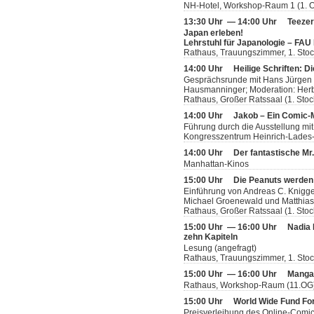
NH-Hotel, Workshop-Raum 1 (1. 
13:30 Uhr — 14:00 Uhr
Teeze
Japan erleben!
Lehrstuhl für Japanologie – FAU
Rathaus, Trauungszimmer, 1. Sto
14:00 Uhr
Heilige Schriften: D
Gesprächsrunde mit Hans Jürgen Lu
Hausmanninger; Moderation: Her
Rathaus, Großer Ratssaal (1. Stoc
14:00 Uhr
Jakob – Ein Comic
Führung durch die Ausstellung mit
Kongresszentrum Heinrich-Lades-H
14:00 Uhr
Der fantastische Mr
Manhattan-Kinos
15:00 Uhr
Die Peanuts werden
Einführung von Andreas C. Knigge
Michael Groenewald und Matthia
Rathaus, Großer Ratssaal (1. Stoc
15:00 Uhr — 16:00 Uhr
Nadia 
zehn Kapiteln
Lesung (angefragt)
Rathaus, Trauungszimmer, 1. Sto
15:00 Uhr — 16:00 Uhr
Manga-
Rathaus, Workshop-Raum (11.OG
15:00 Uhr
World Wide Fund Fo
Preisverleihung des Online-Comi