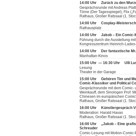
14:00 Uhr
Zurück zu den Wurze
Gesprächsrunde mit Andreas Plattha
Törne (Der Tagesspiegel), Flix („Fa
Rathaus, Großer Ratssaal (1. Stoc
14:00 Uhr
Cosplay-Meistersch
Rathausplatz
14:00 Uhr
Jakob – Ein Comic
Führung durch die Ausstellung mit
Kongresszentrum Heinrich-Lades-H
14:00 Uhr
Der fantastische Mr
Manhattan-Kinos
15:00 Uhr — 16:30 Uhr
Ulli L
Lesung
Theater in der Garage
15:00 Uhr
Gehören Tim und Me
Comic-Klassiker und Political C
Gesprächsrunde mit dem Comic- u
Weinkauff, dem Sinologen Prof. M
Chinesen im europäischen Comic“
Rathaus, Großer Ratssaal (1. Stoc
16:00 Uhr
Künstlergespräch V:
Moderation: Harald Havas
Rathaus, Großer Ratssaal (1. Stoc
16:00 Uhr
„Jakob – Eine grafi
Schreuder
Comic-Lesung mit Motion-Comic-P