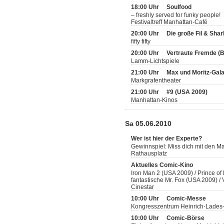
18:00 Uhr
Soulfood
– freshly served for funky people!
Festivaltreff Manhattan-Café
20:00 Uhr
Die große Fil & Sha
fifty fifty
20:00 Uhr
Vertraute Fremde (
Lamm-Lichtspiele
21:00 Uhr
Max und Moritz-Gal
Markgrafentheater
21:00 Uhr
#9 (USA 2009)
Manhattan-Kinos
Sa 05.06.2010
Wer ist hier der Experte?
Gewinnspiel: Miss dich mit den 
Rathausplatz
Aktuelles Comic-Kino
Iron Man 2 (USA 2009) / Prince of
fantastische Mr. Fox (USA 2009) 
Cinestar
10:00 Uhr
Comic-Messe
Kongresszentrum Heinrich-Lades
10:00 Uhr
Comic-Börse