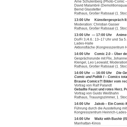
Arne Schulenberg (Photo-Comic –
David Malambré (Demolitionsquad
Bernd Glasstetter
Rathaus, Großer Ratssaal (1. Stoc
13:00 Uhr
Künstlergespräch II: 
Moderation: Christian Gasser
Rathaus, Großer Ratssaal (1. Stoc
13:00 Uhr — 17:00 Uhr
Anime
Do/Fr 3./4.6.: 13–17 Uhr und Sa 5
Lades-Halle
Aktionsfläche (Kongresszentrum H
14:00 Uhr
Comic 2.0 – Über d
Gesprächsrunde mit Flix, Johannes
Klengel, Leo Leowald; Moderation
Rathaus, Großer Ratssaal (1. Stoc
14:00 Uhr — 16:00 Uhr
Die Ge
Comic und Politik I – Comics tota
Braune Comics?! Bilder vom rec
Vortrag von Ralf Palandt
Geballte Faust und rotes Herz. 
Vortrag von Guido Weißhahn
Rathaus, Trauungszimmer, 1. Sto
14:00 Uhr
Jakob – Ein Comic
Führung durch die Ausstellung mit
Kongresszentrum Heinrich-Lades-H
14:00 Uhr
Waltz with Bashir (
Manhattan-Kinos