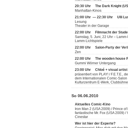
20:30 Uhr
The Dark Knight (U
Manhattan-Kinos
21:00 Uhr — 22:30 Uhr
Ulli L
Lesung
Theater in der Garage
22:00 Uhr
Filmnacht der Stude
Samstag, 5. Juni, 22 Uhr – Lamm-
Lamm-Lichtspiele
22:00 Uhr
Salon-Party der Ver
Zen
22:00 Uhr
The wooden house P
Gummi Wörner Untergang
23:00 Uhr
Chloé + visual artis
präsentiert von PLAY! / F.E.T.E., 
dem Internationalen Comic-Salon
Kulturzentrum E-Werk, Clubbühne
So 06.06.2010
Aktuelles Comic-Kino
Iron Man 2 (USA 2009) / Prince of
fantastische Mr. Fox (USA 2009) 
Cinestar
Wer ist hier der Experte?