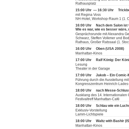
Rathausplatz
15:00 Uhr — 16:30 Uhr
Trickb
mit Regina Voss
NH-Hotel, Workshop-Raum 1 (1. 
16:00 Uhr
Nach dem Salon ist
Wie es war, wie es besser wäre, 
Gesprächsrunde mit Alexandra Germ
Schwarz, Steffen Volkmer und Bodo
Rathaus, Großer Ratssaal (1. Stoc
16:00 Uhr
Oben (USA 2008)
Manhattan-Kinos
17:00 Uhr
Ralf König: Der Köni
Lesung
Theater in der Garage
17:00 Uhr
Jakob – Ein Comic
Führung durch die Ausstellung mit
Kongresszentrum Heinrich-Lades-H
18:00 Uhr
nach Messe-Schlus
Ausklang des 14. Internationalen
Festivaltreff Manhattan-Café
18:00 Uhr
Schlau wie ein Luch
Exklusiv-Vorstellung
Lamm-Lichtspiele
18:00 Uhr
Waltz with Bashir (
Manhattan-Kinos