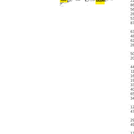
2
8
5
2
5
8
6
4
6
2
5
2
4
1
1
1
3
4
6
3
1
4
2
4
1