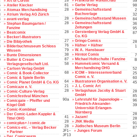
28
»
Frankfurter Rundschau
2
»
Art of Corvin
59
81
»
Garbe Verlag
6
»
Atelier Kiecker
98
28
»
Gemeinschaftsstand
6
»
Atomax Merchandising
2
Buchverlage
8
»
Atrium Verlag AG Zürich
32
28
»
Gemeinschaftsstand Museen
3
»
avant-verlag
84
28
»
Gemeinschaftsstand
7
»
Stephan Baumgarten /
36
Zeitungen
Fanzine
95
28
»
Gerstenberg Verlag GmbH &
3
»
Beatcomix
87
Co. KG
8
»
Becker!-Illustrators
27
»
Gringo Comics
2
»
Die Bib
ly
othek
28
76
»
Häfner + Häfner
8
»
Bilderbuchmuseum Schloss
1
79
»
W. A. Hansbauer
Wissem
38
»
Hirntot Comix
0
»
Bunte Dimensionen
7
87
»
Michael Holtschulte / Fanzine
0
»
Butter & Cream
B
58
»
Hummelcomic Versand &
Verlagsgesellschaft Ltd.
Merchandising OHG
4
»
Carlsen Verlag GmbH
52
68
»
ICOM – Interessenverband
1
»
Comic & Book-Collector
25
Comic e. V.
6
»
Comic & Spiele Berlin
60
64
»
Illustratoren Organisation e. V.
9
»
Comic Planet GmbH & Co. KG
45
21
»
J. L. Comic Art
3
»
Comicaze e. V.
28
»
Verlagshaus Jacoby & Stuart
28
0
»
Comic-Culture-Verlag
GmbH
85
5
»
Comicfestival München
90a
»
Lehrstuhl für Japanologie –
96
4
»
Comicgate – Pfeiffer und
Friedrich-Alexander-
Kögel GbR
39
Universität Erlangen-
2
»
Comic-Kombinat
Nürnberg
28
7
»
Der Comic-Laden Kappler &
41
»
Jazam!
Tittel OHG
28
28
»
JNK Media
9
»
comicplus+ / comic.de
91
28
»
Jüdisches Museum Berlin
9
»
Comics-etc. – Verlag Becker
87
JF1–
»
Junges Forum
+ Partner
JF13
3
»
Der Comicwurm
42