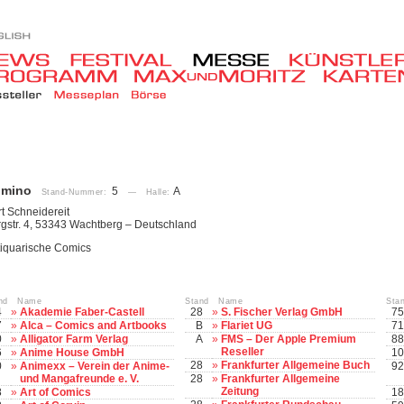
mino
5
A
Stand-Nummer:
— Halle:
t Schneidereit
gstr. 4, 53343 Wachtberg – Deutschland
iquarische Comics
and Name
Stand Name
Sta
4
»
Akademie Faber-Castell
28
»
S. Fischer Verlag GmbH
75
7
»
Alca – Comics and Artbooks
B
»
Flariet UG
71
0
»
Alligator Farm Verlag
A
»
FMS – Der Apple Premium
88
Reseller
6
»
Anime House GmbH
10
28
»
Frankfurter Allgemeine Buch
0
»
Animexx – Verein der Anime-
92
und Mangafreunde e. V.
28
»
Frankfurter Allgemeine
Zeitung
8
»
Art of Comics
18