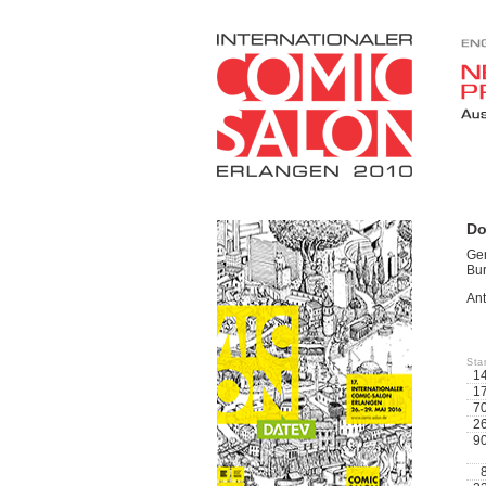
Do
Ger
Bur
Ant
St
1
1
7
2
9