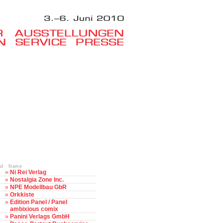
nd Name
»
Ni Rei Verlag
»
Nostalgia Zone Inc.
»
NPE Modellbau GbR
»
Orkkiste
»
Edition Panel / Panel
ambixious comix
»
Panini Verlags GmbH