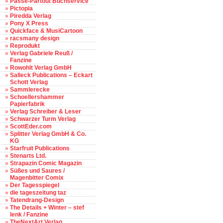
»
Passe-Partout Buchservice
»
Pictopia
»
Piredda Verlag
»
Pony X Press
»
Quickface & MusiCartoon
»
racsmany design
»
Reprodukt
»
Verlag Gabriele Reuß /
Fanzine
»
Rowohlt Verlag GmbH
»
Salleck Publications – Eckart
Schott Verlag
»
Sammlerecke
»
Schoellershammer
Papierfabrik
»
Verlag Schreiber & Leser
»
Schwarzer Turm Verlag
»
ScottEder.com
»
Splitter Verlag GmbH & Co.
KG
»
Starfruit Publications
»
Stenarts Ltd.
»
Strapazin Comic Magazin
»
Süßes und Saures /
Magenbitter Comix
»
Der Tagesspiegel
»
die tageszeitung taz
»
Tatendrang-Design
»
The Details + Winter – stef
lenk / Fanzine
»
TheNextArt Verlag