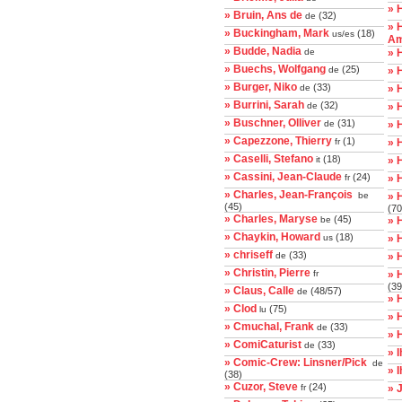
» 
» Bruin, Ans de
(32)
de
» 
» Buckingham, Mark
(18)
us/es
Am
» Budde, Nadia
de
» 
» Buechs, Wolfgang
(25)
de
» 
» Burger, Niko
(33)
de
» 
» Burrini, Sarah
(32)
de
» 
» Buschner, Olliver
(31)
de
» 
» Capezzone, Thierry
(1)
fr
» 
» Caselli, Stefano
(18)
it
» 
» Cassini, Jean-Claude
(24)
fr
» 
» Charles, Jean-François
be
» 
(45)
(70
» Charles, Maryse
(45)
be
» 
» Chaykin, Howard
(18)
us
» H
» chriseff
(33)
de
» 
» Christin, Pierre
fr
» 
(39
» Claus, Calle
(48/57)
de
» 
» Clod
(75)
lu
» 
» Cmuchal, Frank
(33)
de
» 
» ComiCaturist
(33)
de
» I
» Comic-Crew: Linsner/Pick
de
» 
(38)
» Cuzor, Steve
(24)
fr
» 