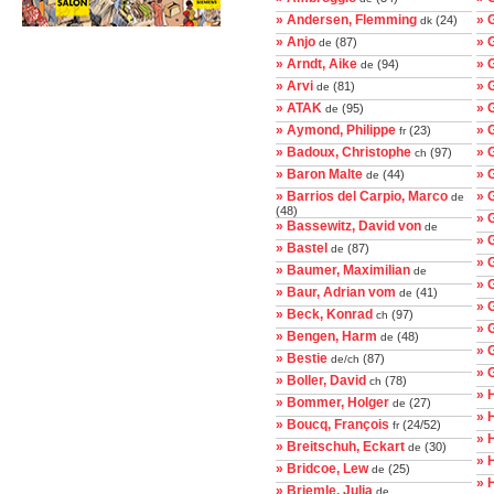
» Andersen, Flemming
» 
(24)
dk
» Anjo
» 
(87)
de
» Arndt, Aike
» 
(94)
de
» Arvi
» 
(81)
de
» ATAK
» 
(95)
de
» Aymond, Philippe
» 
(23)
fr
» Badoux, Christophe
» 
(97)
ch
» Baron Malte
» 
(44)
de
» Barrios del Carpio, Marco
» 
de
(48)
» 
» Bassewitz, David von
de
» 
» Bastel
(87)
de
» 
» Baumer, Maximilian
de
» 
» Baur, Adrian vom
(41)
de
» 
» Beck, Konrad
(97)
ch
» 
» Bengen, Harm
(48)
de
» 
» Bestie
(87)
de/ch
» 
» Boller, David
(78)
ch
» 
» Bommer, Holger
(27)
de
» 
» Boucq, François
(24/52)
fr
» 
» Breitschuh, Eckart
(30)
de
» 
» Bridcoe, Lew
(25)
de
» 
» Briemle, Julia
de