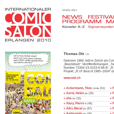
Thomas Ott
/ ch
Geboren 1966, lebt in Zürich als C
„Beezlebub“. Veröffentlichungen: „Tal
Number 73304-23-4153-6-96-8“, „R.I.
Projekt: „R.I.P. Best of 1985–2004“ (
www.tott.ch
» Ackermann, Titus
» F
(51)
ch/de
» Aerni, Helen
» 
(25)
de
» aha
» F
(31)
de
» Alary, Pierre
» 
(45)
fr
» Alici, Meral
» 
(87)
de
» Ambroggio
» G
(34)
de