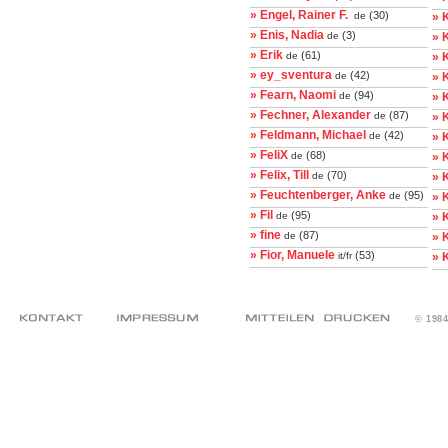
» Engel, Rainer F.
(30)
de
» 
» Enis, Nadia
(3)
de
» 
» Erik
(61)
de
» 
» ey_sventura
(42)
de
» K
» Fearn, Naomi
(94)
de
» 
» Fechner, Alexander
(87)
de
» 
» Feldmann, Michael
(42)
de
» 
» FeliX
(68)
de
» 
» Felix, Till
(70)
de
» 
» Feuchtenberger, Anke
(95)
de
» 
» Fil
(95)
de
» 
» fine
(87)
de
» K
» Fior, Manuele
(53)
it/fr
» 
© 198