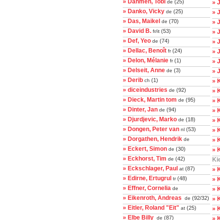
» Dahmen, Tobi
(25)
de
» 
» Danko, Vicky
(25)
de
» 
» Das, Maikel
(70)
de
» 
» David B.
(53)
fr/it
» 
» Def, Yeo
(74)
de
» 
» Dellac, Benoît
(24)
fr
» 
» Delon, Mélanie
(1)
fr
» 
» Delseit, Anne
(3)
de
» 
» Derib
(1)
ch
» K
» diceindustries
(92)
de
» 
» Dieck, Martin tom
(95)
de
» 
» Dinter, Jan
(94)
de
» 
» Djurdjevic, Marko
(18)
de
» 
» Dongen, Peter van
(53)
nl
» 
» Dorgathen, Hendrik
de
» 
» Eckert, Simon
(30)
de
» 
» Eckhorst, Tim
(42)
de
Ki
» Eckschlager, Paul
(87)
at
» 
» Edirne, Ertugrul
(48)
tr
» 
» Effner, Cornelia
de
» 
» Eikenroth, Andreas
(92/32)
de
» K
» Eitler, Roland "Eit"
(25)
at
» 
» Elbe Billy
(87)
de
» K