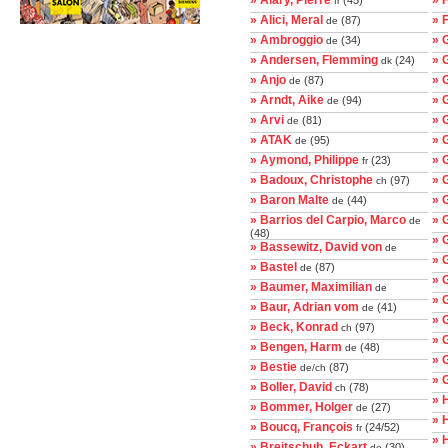
» Alary, Pierre
» 
(45)
fr
» Alici, Meral
» 
(87)
de
» Ambroggio
» G
(34)
de
» Andersen, Flemming
» 
(24)
dk
» Anjo
» 
(87)
de
» Arndt, Aike
» 
(94)
de
» Arvi
» 
(81)
de
» ATAK
» 
(95)
de
» Aymond, Philippe
» 
(23)
fr
» Badoux, Christophe
» 
(97)
ch
» Baron Malte
» 
(44)
de
» Barrios del Carpio, Marco
» 
de
(48)
» 
» Bassewitz, David von
de
» 
» Bastel
(87)
de
» 
» Baumer, Maximilian
de
» 
» Baur, Adrian vom
(41)
de
» 
» Beck, Konrad
(97)
ch
» 
» Bengen, Harm
(48)
de
» 
» Bestie
(87)
de/ch
» 
» Boller, David
(78)
ch
» 
» Bommer, Holger
(27)
de
» 
» Boucq, François
(24/52)
fr
» 
» Breitschuh, Eckart
(30)
de