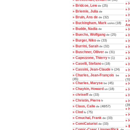
» 
» Bridcoe, Lew
(25)
de
» 
» Briemle, Julia
de
» 
» Bruin, Ans de
(32)
de
» 
» Buckingham, Mark
(18)
us/es
Am
» Budde, Nadia
de
» 
» Buechs, Wolfgang
(25)
de
» 
» Burger, Niko
(33)
de
» 
» Burrini, Sarah
(32)
de
» 
» Buschner, Olliver
(31)
de
» 
» Capezzone, Thierry
(1)
fr
» 
» Caselli, Stefano
(18)
it
» 
» Cassini, Jean-Claude
(24)
fr
» 
» Charles, Jean-François
be
» 
(45)
(70
» Charles, Maryse
(45)
be
» 
» Chaykin, Howard
(18)
us
» H
» chriseff
(33)
de
» 
» Christin, Pierre
fr
» 
(39
» Claus, Calle
(48/57)
de
» 
» Clod
(75)
lu
» 
» Cmuchal, Frank
(33)
de
» 
» ComiCaturist
(33)
de
» I
» Comic-Crew: Linsner/Pick
de