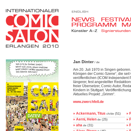
Jan Dinter
/ de
Am 20. Juli 1970 in Singen geboren. 
Königen der Comic-Szene“, die seit
veröffentlichen (ICOM Independent P
längerer, fest angestellter Redaktio
freier Übersetzer, Comic-Autor, Reda
Kindern in Stuttgart. Veröffentlichung
Aktuelles Projekt: „Grimm“.
www.zwerchfell.de
» Ackermann, Titus
» F
(51)
ch/de
» Aerni, Helen
» 
(25)
de
» aha
» F
(31)
de