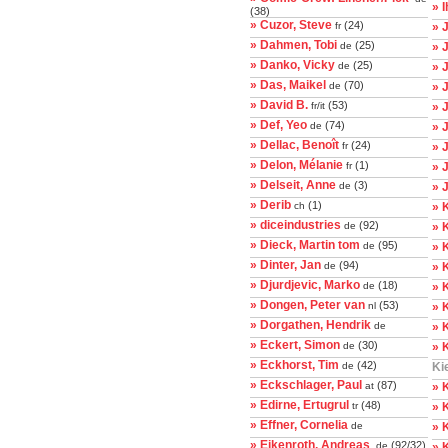
» 
(38)
» Cuzor, Steve
(24)
fr
» 
» Dahmen, Tobi
(25)
de
» 
» Danko, Vicky
(25)
de
» 
» Das, Maikel
(70)
de
» 
» David B.
(53)
fr/it
» 
» Def, Yeo
(74)
de
» 
» Dellac, Benoît
(24)
fr
» 
» Delon, Mélanie
(1)
fr
» 
» Delseit, Anne
(3)
de
» 
» Derib
(1)
ch
» K
» diceindustries
(92)
de
» 
» Dieck, Martin tom
(95)
de
» 
» Dinter, Jan
(94)
de
» 
» Djurdjevic, Marko
(18)
de
» 
» Dongen, Peter van
(53)
nl
» 
» Dorgathen, Hendrik
de
» 
» Eckert, Simon
(30)
de
» 
» Eckhorst, Tim
(42)
de
Ki
» Eckschlager, Paul
(87)
at
» 
» Edirne, Ertugrul
(48)
tr
» 
» Effner, Cornelia
de
» 
» Eikenroth, Andreas
(92/32)
de
» K