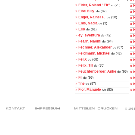
» Eitler, Roland "Eit"
(25)
at
» 
» Elbe Billy
(87)
de
» K
» Engel, Rainer F.
(30)
de
» 
» Enis, Nadia
(3)
de
» 
» Erik
(61)
de
» 
» ey_sventura
(42)
de
» K
» Fearn, Naomi
(94)
de
» 
» Fechner, Alexander
(87)
de
» 
» Feldmann, Michael
(42)
de
» 
» FeliX
(68)
de
» 
» Felix, Till
(70)
de
» 
» Feuchtenberger, Anke
(95)
de
» 
» Fil
(95)
de
» 
» fine
(87)
de
» K
» Fior, Manuele
(53)
it/fr
» 
© 198