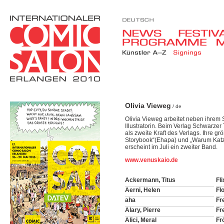
Olivia Vieweg
/ de
Olivia Vieweg arbeitet neben ihrem 
Illustratorin. Beim Verlag Schwarze
als zweite Kraft des Verlags. Ihre g
Storybook“(Ehapa) und „Warum Katze
erscheint im Juli ein zweiter Band.
www.venuskaio.de
Ackermann, Titus
Fli
Aerni, Helen
Fl
aha
Fre
Alary, Pierre
Fr
Alici, Meral
Fr