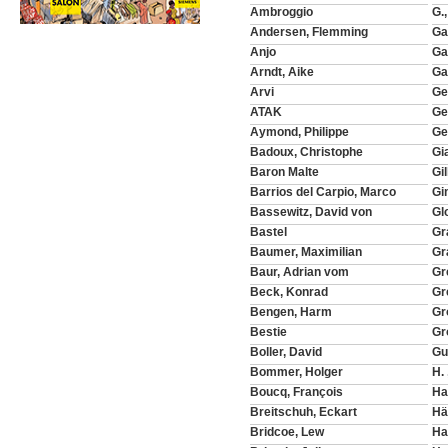
Ambroggio
G.,
Andersen, Flemming
Ga
Anjo
Ga
Arndt, Aike
Ga
Arvi
Ge
ATAK
Ge
Aymond, Philippe
Ge
Badoux, Christophe
Gi
Baron Malte
Gi
Barrios del Carpio, Marco
Gi
Bassewitz, David von
Gl
Bastel
Gr
Baumer, Maximilian
Gr
Baur, Adrian vom
Gr
Beck, Konrad
Gr
Bengen, Harm
Gr
Bestie
Gr
Boller, David
Gu
Bommer, Holger
H.
Boucq, François
Ha
Breitschuh, Eckart
Hä
Bridcoe, Lew
Ha