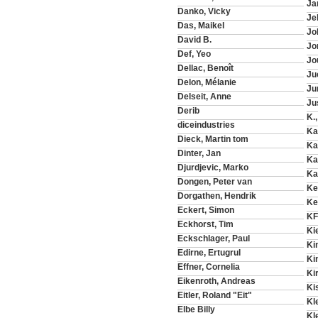
Ja
Danko, Vicky
Je
Das, Maikel
Jo
David B.
Jo
Def, Yeo
Jo
Dellac, Benoît
Ju
Delon, Mélanie
Ju
Delseit, Anne
Ju
Derib
K.,
diceindustries
Ka
Dieck, Martin tom
Ka
Dinter, Jan
Ka
Djurdjevic, Marko
Ka
Dongen, Peter van
Ke
Dorgathen, Hendrik
Ke
Eckert, Simon
KF
Eckhorst, Tim
Ki
Eckschlager, Paul
Ki
Edirne, Ertugrul
Ki
Effner, Cornelia
Ki
Eikenroth, Andreas
Ki
Eitler, Roland "Eit"
Kl
Elbe Billy
Kl