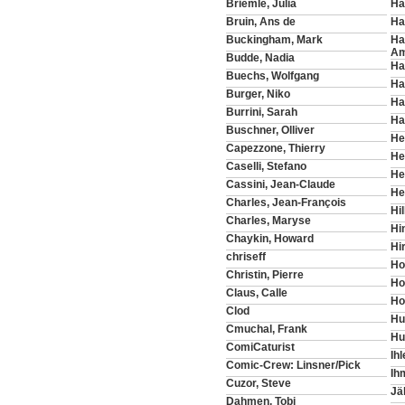
Briemle, Julia
Ha
Bruin, Ans de
Ha
Buckingham, Mark
Ha
Am
Budde, Nadia
Ha
Buechs, Wolfgang
Ha
Burger, Niko
Ha
Burrini, Sarah
Ha
Buschner, Olliver
He
Capezzone, Thierry
He
Caselli, Stefano
He
Cassini, Jean-Claude
He
Charles, Jean-François
Hi
Charles, Maryse
Hi
Chaykin, Howard
Hir
chriseff
Ho
Christin, Pierre
Ho
Claus, Calle
Ho
Clod
Hu
Cmuchal, Frank
Hu
ComiCaturist
Ihl
Comic-Crew: Linsner/Pick
Ih
Cuzor, Steve
Jä
Dahmen, Tobi