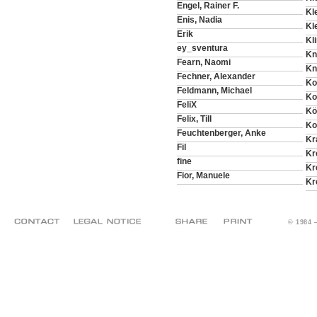
Engel, Rainer F.
Kl
Enis, Nadia
Kl
Erik
Kl
ey_sventura
Kno
Fearn, Naomi
Kn
Fechner, Alexander
Ko
Feldmann, Michael
Ko
FeliX
Kö
Felix, Till
Ko
Feuchtenberger, Anke
Kr
Fil
Kr
fine
Kre
Fior, Manuele
Kr
© 1984