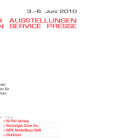
oder
es für
 man
nd Name
»
Ni Rei Verlag
»
Nostalgia Zone Inc.
»
NPE Modellbau GbR
»
Orkkiste