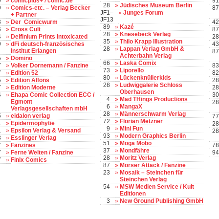
9
»
comicplus+ / comic.de
91
28
»
Jüdisches Museum Berlin
9
»
Comics-etc. – Verlag Becker
87
JF1–
»
Junges Forum
+ Partner
JF13
3
»
Der Comicwurm
42
89
»
Kazé
6
»
Cross Cult
87
28
»
Knesebeck Verlag
4
»
Delfinium Prints Intoxicated
28
35
»
Thilo Krapp Illustration
9
»
dFi deutsch-französisches
43
28
»
Lappan Verlag GmbH &
Institut Erlangen
87
Achterbahn Verlag
5
»
Domino
66
»
Laska Comix
7
»
Volker Dornemann / Fanzine
83
73
»
Liporello
7
»
Edition 52
82
80
»
Lückenknüllerkids
5
»
Edition Alfons
28
28
»
Ludwiggalerie Schloss
7
»
Edition Moderne
28
Oberhausen
4
»
Ehapa Comic Collection ECC /
30
4
»
Mad THings Productions
Egmont
28
6
»
MangaX
Verlagsgesellschaften mbH
28
»
Männerschwarm Verlag
5
»
eidalon verlag
77
72
»
Florian Metzner
1
»
Epidermophytie
28
9
»
Mini Fun
1
»
Epsilon Verlag & Versand
28
93
»
Modern Graphics Berlin
8
»
Esslinger Verlag
51
»
Moga Mobo
7
»
Fanzines
78
37
»
Mondfähre
7
»
Ferne Welten / Fanzine
94
28
»
Moritz Verlag
7
»
Finix Comics
87
»
Mörser Attack / Fanzine
23
»
Mosaik – Steinchen für
Steinchen Verlag
54
»
MSW Medien Service / Kult
Editionen
3
»
New Ground Publishing GmbH