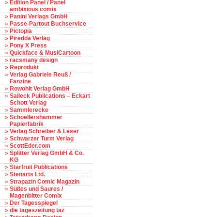
»
Edition Panel / Panel
ambixious comix
»
Panini Verlags GmbH
»
Passe-Partout Buchservice
»
Pictopia
»
Piredda Verlag
»
Pony X Press
»
Quickface & MusiCartoon
»
racsmany design
»
Reprodukt
»
Verlag Gabriele Reuß /
Fanzine
»
Rowohlt Verlag GmbH
»
Salleck Publications – Eckart
Schott Verlag
»
Sammlerecke
»
Schoellershammer
Papierfabrik
»
Verlag Schreiber & Leser
»
Schwarzer Turm Verlag
»
ScottEder.com
»
Splitter Verlag GmbH & Co.
KG
»
Starfruit Publications
»
Stenarts Ltd.
»
Strapazin Comic Magazin
»
Süßes und Saures /
Magenbitter Comix
»
Der Tagesspiegel
»
die tageszeitung taz