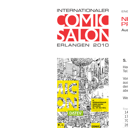
S.
Hed
Tel
Vor
auc
den
abe
We
St
1
1
7
2