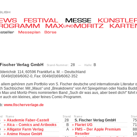
 Fischer Verlag GmbH
28
B
Stand-Nummer:
— Halle:
derichstr. 114, 60596 Frankfurt a. M. – Deutschland
. 0049/(0)69/6062-0, Fax: 0049/(0)69/6062-352
 allem gehören zum Portfolio von S. Fischer deutsche und internationale Literatur 
h Sachbücher. Mit „Maus“ und „Breakdowns“ von Art Spiegelman oder Nadia Budd
 Max und Moritz-Preis nominierten Band „Such dir was aus, aber beeil dich!” führt
r auch ein kleines, aber feines Comic-Programm.
b:
www.fischerverlage.de
and Name
Stand Name
Sta
4
»
Akademie Faber-Castell
28
S. Fischer Verlag GmbH
75
7
»
Alca – Comics and Artbooks
B
»
Flariet UG
71
0
»
Alligator Farm Verlag
A
»
FMS – Der Apple Premium
88
Reseller
6
»
Anime House GmbH
10