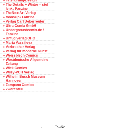
»
Tatendrang-Design
»
The Details + Winter – stef
lenk / Fanzine
»
TheNextArt Verlag
»
toonsUp / Fanzine
»
Verlag Carl Ueberreuter
»
Ultra Comix GmbH
»
Undergroundcomix.de /
Fanzine
»
Unfug Verlag OHG
»
Maria Vassilieva
»
Verbrecher Verlag
»
Verlag für moderne Kunst
»
Weissblech Comics
»
Westdeutsche Allgemeine
Zeitung
»
Wick Comics
»
Wiley-VCH Verlag
»
Wilhelm Busch Museum
Hannover
»
Zampano Comics
»
Zwerchfell