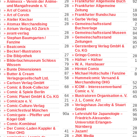
28
»
Frankfurter Allgemeine Buch
0
»
Animexx – Verein der Anime-
92
und Mangafreunde e. V.
28
»
Frankfurter Allgemeine
Zeitung
8
»
Art of Comics
18
28
»
Frankfurter Rundschau
2
»
Art of Corvin
59
81
»
Garbe Verlag
6
»
Atelier Kiecker
98
28
»
Gemeinschaftsstand
6
»
Atomax Merchandising
2
Buchverlage
8
»
Atrium Verlag AG Zürich
32
28
»
Gemeinschaftsstand Museen
3
»
avant-verlag
84
28
»
Gemeinschaftsstand
7
»
Stephan Baumgarten /
36
Zeitungen
Fanzine
95
28
»
Gerstenberg Verlag GmbH &
3
»
Beatcomix
87
Co. KG
8
»
Becker!-Illustrators
27
»
Gringo Comics
2
»
Die Bib
ly
othek
28
76
»
Häfner + Häfner
8
»
Bilderbuchmuseum Schloss
1
79
»
W. A. Hansbauer
Wissem
38
»
Hirntot Comix
0
»
Bunte Dimensionen
7
87
»
Michael Holtschulte / Fanzine
0
»
Butter & Cream
B
58
»
Hummelcomic Versand &
Verlagsgesellschaft Ltd.
Merchandising OHG
4
»
Carlsen Verlag GmbH
52
68
»
ICOM – Interessenverband
1
»
Comic & Book-Collector
25
Comic e. V.
6
»
Comic & Spiele Berlin
60
64
»
Illustratoren Organisation e. V.
9
»
Comic Planet GmbH & Co. KG
45
21
»
J. L. Comic Art
3
»
Comicaze e. V.
28
»
Verlagshaus Jacoby & Stuart
28
0
»
Comic-Culture-Verlag
GmbH
85
5
»
Comicfestival München
90a
»
Lehrstuhl für Japanologie –
96
4
»
Comicgate – Pfeiffer und
Friedrich-Alexander-
Kögel GbR
39
Universität Erlangen-
2
»
Comic-Kombinat
Nürnberg
28
7
»
Der Comic-Laden Kappler &
41
»
Jazam!
Tittel OHG
28
28
»
JNK Media