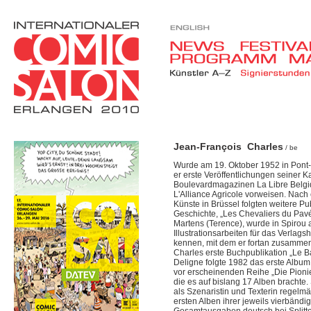
Jean-François Charles
/ be
Wurde am 19. Oktober 1952 in Pont-à
er erste Veröffentlichungen seiner K
Boulevardmagazinen La Libre Belgi
L'Alliance Agricole vorweisen. Nac
Künste in Brüssel folgten weitere Pu
Geschichte, „Les Chevaliers du Pav
Martens (Terence), wurde in Spirou a
Illustrationsarbeiten für das Verla
kennen, mit dem er fortan zusammena
Charles erste Buchpublikation „Le Bal
Deligne folgte 1982 das erste Album
vor erscheinenden Reihe „Die Pionie
die es auf bislang 17 Alben brachte.
als Szenaristin und Texterin regel
ersten Alben ihrer jeweils vierbänd