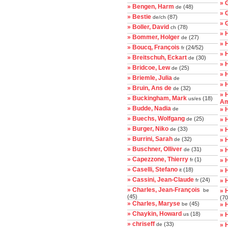
» 
» Bengen, Harm
(48)
de
» 
» Bestie
(87)
de/ch
» 
» Boller, David
(78)
ch
» 
» Bommer, Holger
(27)
de
» 
» Boucq, François
(24/52)
fr
» 
» Breitschuh, Eckart
(30)
de
» 
» Bridcoe, Lew
(25)
de
» 
» Briemle, Julia
de
» 
» Bruin, Ans de
(32)
de
» 
» Buckingham, Mark
(18)
us/es
Am
» Budde, Nadia
de
» 
» Buechs, Wolfgang
(25)
de
» 
» Burger, Niko
(33)
de
» 
» Burrini, Sarah
(32)
de
» 
» Buschner, Olliver
(31)
de
» 
» Capezzone, Thierry
(1)
fr
» 
» Caselli, Stefano
(18)
it
» 
» Cassini, Jean-Claude
(24)
fr
» 
» Charles, Jean-François
be
» 
(45)
(70
» Charles, Maryse
(45)
be
» 
» Chaykin, Howard
(18)
us
» H
» chriseff
(33)
de
» 