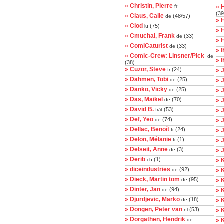
» Christin, Pierre
fr
» 
(39
» Claus, Calle
(48/57)
de
» 
» Clod
(75)
lu
» 
» Cmuchal, Frank
(33)
de
» 
» ComiCaturist
(33)
de
» I
» Comic-Crew: Linsner/Pick
de
» 
(38)
» Cuzor, Steve
(24)
fr
» 
» Dahmen, Tobi
(25)
de
» 
» Danko, Vicky
(25)
de
» 
» Das, Maikel
(70)
de
» 
» David B.
(53)
fr/it
» 
» Def, Yeo
(74)
de
» 
» Dellac, Benoît
(24)
fr
» 
» Delon, Mélanie
(1)
fr
» 
» Delseit, Anne
(3)
de
» 
» Derib
(1)
ch
» K
» diceindustries
(92)
de
» 
» Dieck, Martin tom
(95)
de
» 
» Dinter, Jan
(94)
de
» 
» Djurdjevic, Marko
(18)
de
» 
» Dongen, Peter van
(53)
nl
» 
» Dorgathen, Hendrik
de
» 