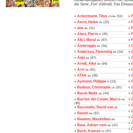
Gesamtausgaben deutsch bei Splitte
die Serie „Fox“ (Glénat). Das Ehepaa
» Ackermann, Titus
» F
(51)
ch/de
» Aerni, Helen
» 
(25)
de
» aha
» F
(31)
de
» Alary, Pierre
» 
(45)
fr
» Alici, Meral
» 
(87)
de
» Ambroggio
» G
(34)
de
» Andersen, Flemming
» 
(24)
dk
» Anjo
» 
(87)
de
» Arndt, Aike
» 
(94)
de
» Arvi
» 
(81)
de
» ATAK
» 
(95)
de
» Aymond, Philippe
» 
(23)
fr
» Badoux, Christophe
» 
(97)
ch
» Baron Malte
» 
(44)
de
» Barrios del Carpio, Marco
» 
de
(48)
» 
» Bassewitz, David von
de
» 
» Bastel
(87)
de
» 
» Baumer, Maximilian
de
» 
» Baur, Adrian vom
(41)
de
» 
» Beck, Konrad
(97)
ch