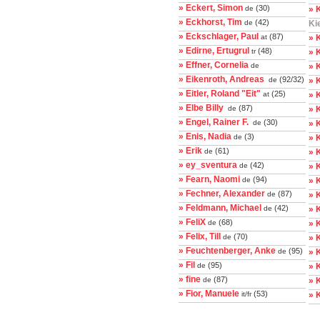
» Eckert, Simon
(30)
de
» 
» Eckhorst, Tim
(42)
de
Ki
» Eckschlager, Paul
(87)
at
» 
» Edirne, Ertugrul
(48)
tr
» 
» Effner, Cornelia
de
» 
» Eikenroth, Andreas
(92/32)
de
» K
» Eitler, Roland "Eit"
(25)
at
» 
» Elbe Billy
(87)
de
» K
» Engel, Rainer F.
(30)
de
» 
» Enis, Nadia
(3)
de
» 
» Erik
(61)
de
» 
» ey_sventura
(42)
de
» K
» Fearn, Naomi
(94)
de
» 
» Fechner, Alexander
(87)
de
» 
» Feldmann, Michael
(42)
de
» 
» FeliX
(68)
de
» 
» Felix, Till
(70)
de
» 
» Feuchtenberger, Anke
(95)
de
» 
» Fil
(95)
de
» 
» fine
(87)
de
» K
» Fior, Manuele
(53)
it/fr
» 