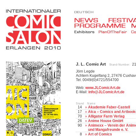
J. L. Comic Art
2
Stand-Number:
Jörn Legde
Achtern Kugelfang 2, 27476 Cuxhav
Tel. 0049/(0)4721/554700
Web:
www.JLComicArt.de
E-Mail:
info@JLComicArt.de
Stand Name
14
»
Akademie Faber-Castell
17
»
Alca – Comics and Artbook
70
»
Alligator Farm Verlag
26
»
Anime House GmbH
90
»
Animexx – Verein der Anim
und Mangafreunde e. V.
8
»
Art of Comics