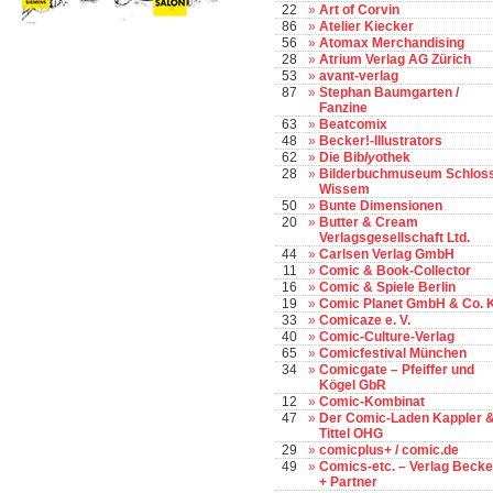
22
»
Art of Corvin
86
»
Atelier Kiecker
56
»
Atomax Merchandising
28
»
Atrium Verlag AG Zürich
53
»
avant-verlag
87
»
Stephan Baumgarten /
Fanzine
63
»
Beatcomix
48
»
Becker!-Illustrators
62
»
Die Bib
ly
othek
28
»
Bilderbuchmuseum Schlos
Wissem
50
»
Bunte Dimensionen
20
»
Butter & Cream
Verlagsgesellschaft Ltd.
44
»
Carlsen Verlag GmbH
11
»
Comic & Book-Collector
16
»
Comic & Spiele Berlin
19
»
Comic Planet GmbH & Co. 
33
»
Comicaze e. V.
40
»
Comic-Culture-Verlag
65
»
Comicfestival München
34
»
Comicgate – Pfeiffer und
Kögel GbR
12
»
Comic-Kombinat
47
»
Der Comic-Laden Kappler 
Tittel OHG
29
»
comicplus+ / comic.de
49
»
Comics-etc. – Verlag Becke
+ Partner