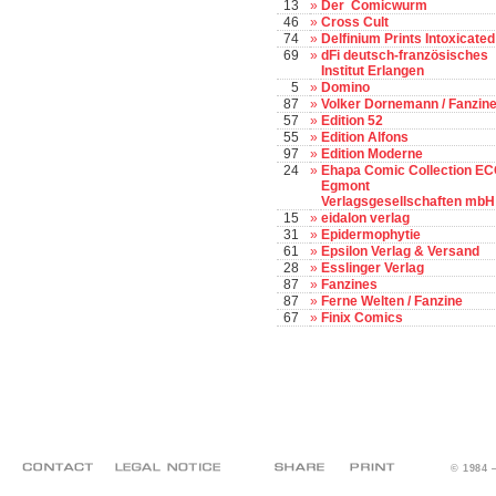
13
»
Der Comicwurm
46
»
Cross Cult
74
»
Delfinium Prints Intoxicated
69
»
dFi deutsch-französisches
Institut Erlangen
5
»
Domino
87
»
Volker Dornemann / Fanzin
57
»
Edition 52
55
»
Edition Alfons
97
»
Edition Moderne
24
»
Ehapa Comic Collection EC
Egmont
Verlagsgesellschaften mbH
15
»
eidalon verlag
31
»
Epidermophytie
61
»
Epsilon Verlag & Versand
28
»
Esslinger Verlag
87
»
Fanzines
87
»
Ferne Welten / Fanzine
67
»
Finix Comics
© 1984