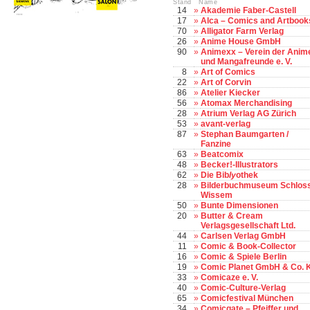
Stand Name
14
»
Akademie Faber-Castell
17
»
Alca – Comics and Artbook
70
»
Alligator Farm Verlag
26
»
Anime House GmbH
90
»
Animexx – Verein der Anim
und Mangafreunde e. V.
8
»
Art of Comics
22
»
Art of Corvin
86
»
Atelier Kiecker
56
»
Atomax Merchandising
28
»
Atrium Verlag AG Zürich
53
»
avant-verlag
87
»
Stephan Baumgarten /
Fanzine
63
»
Beatcomix
48
»
Becker!-Illustrators
62
»
Die Bib
ly
othek
28
»
Bilderbuchmuseum Schlos
Wissem
50
»
Bunte Dimensionen
20
»
Butter & Cream
Verlagsgesellschaft Ltd.
44
»
Carlsen Verlag GmbH
11
»
Comic & Book-Collector
16
»
Comic & Spiele Berlin
19
»
Comic Planet GmbH & Co. 
33
»
Comicaze e. V.
40
»
Comic-Culture-Verlag
65
»
Comicfestival München
34
»
Comicgate – Pfeiffer und