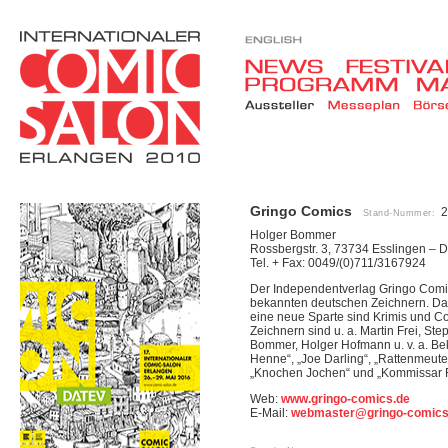
Gringo Comics
2
Stand-Nummer:
Holger Bommer
Rossbergstr. 3, 73734 Esslingen – 
Tel. + Fax: 0049/(0)711/3167924
Der Independentverlag Gringo Comics
bekannten deutschen Zeichnern. Das
eine neue Sparte sind Krimis und Co
Zeichnern sind u. a. Martin Frei, S
Bommer, Holger Hofmann u. v. a. Bek
Henne“, „Joe Darling“, „Rattenmeute“
„Knochen Jochen“ und „Kommissar F
Web:
www.gringo-comics.de
E-Mail:
webmaster@gringo-comics