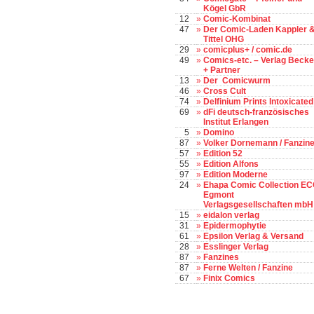
Kögel GbR
12
»
Comic-Kombinat
47
»
Der Comic-Laden Kappler 
Tittel OHG
29
»
comicplus+ / comic.de
49
»
Comics-etc. – Verlag Becke
+ Partner
13
»
Der Comicwurm
46
»
Cross Cult
74
»
Delfinium Prints Intoxicated
69
»
dFi deutsch-französisches
Institut Erlangen
5
»
Domino
87
»
Volker Dornemann / Fanzin
57
»
Edition 52
55
»
Edition Alfons
97
»
Edition Moderne
24
»
Ehapa Comic Collection EC
Egmont
Verlagsgesellschaften mbH
15
»
eidalon verlag
31
»
Epidermophytie
61
»
Epsilon Verlag & Versand
28
»
Esslinger Verlag
87
»
Fanzines
87
»
Ferne Welten / Fanzine
67
»
Finix Comics