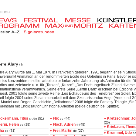
erre Alary
/ fr
rre Alary wurde am 1. Mai 1970 in Frankreich geboren. 1991 begann er sein Studi
werpunkt Animation an der renommierten École des Gobelins in Paris. Bevor er si
ics konzentrieren sollte, arbeitete er fortan zehn Jahre lang als Animator für die D
dios und zeichnete u. a. für „Tarzan“, „Kuzco“, „Das Dschungelbuch 2“ und diverse
mationsfilme verantwortlich. Seine erste Serie „Griffin Dark“ erschien bei Éditions 
uest, 2001 folgte seine zweite Reihe „Les Échaudeurs des Ténèbres“ bei Soleil. Eb
eil folgte 2004 seine Zusammenarbeit mit dem Szenaristenduo Ange (Anne und Gé
 Mantel und Degen-Geschichte „Belladonna“ 2008 folgte die Fantasy-Trilogie „Sin
einsam mit Erfolgsautor Christophe Arleston (beide deutsch bei Splitter).
Ackermann, Titus
» Flix
» Kretzschmar, J
(51)
(44)
ch/de
de
(25)
erni, Helen
» Floch, Adrien
(25)
(45)
de
fr
» Kriebaum, Thom
aha
» Frei, Martin
(31)
(27)
de
de
» Krummel, Udo
d