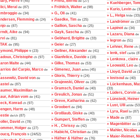
lary, Pierre
» Frenz, Bernd
(45)
(27)
fr
de
» Kuehberger, To
lici, Meral
» Fröhlich, Walter
(87)
(98)
de
at
» Kurio, Levin
(3
de
Ambroggio
» G., Oli
(34)
(41)
de
de
» L., Helga
(33)
fr/de
Andersen, Flemming
» Gaedke, Tim
(24)
(25)
dk
de
» Landrömer
(37
de
njo
» Gallion, Sascha
(87)
(25)
de
de
» Lapinot
(34)
de
rndt, Aike
» Gayk, Sascha
(94)
(87)
de
de
» Lazaru, Diana
de
rvi
» Gebhard, Brigitte
(81)
(33)
de
de
» legron
(51)
de
ATAK
» Geier
(95)
(27)
de
de
» Lehner, Rene
(
ch
Aymond, Philippe
» Gellner, Alexander
(23)
(41)
fr
de
» lenk, stef
(8
ca/de
Badoux, Christophe
» Gianfelice, Davide
(97)
(18)
ch
it
» Lenkova , claire
Baron Malte
» Gilke, Thomas
(44)
(53)
de
de
» Leowald, Leo
(
de
arrios del Carpio, Marco
» Gimenez, Juan
(45)
de
ar/es
» Lloyd, David
(1
uk
)
» Gloris, Thierry
(24)
fr
assewitz, David von
» lostsoul
(40)
de
de
» Grajewski, Oliver
(28)
de
astel
» Lückenhaus, Max
(87)
de
» Gramsch, Daniel
(40)
(33)
de
Baumer, Maximilian
de
» Lüders, Corvin
d
» Greulich, Jonas
(51)
de
Baur, Adrian vom
(41)
de
» Lünstedt, Heiner
» Greve, Katharina
(62)
de
Beck, Konrad
(97)
ch
» Lust, Ulli
(53
at/de
» Groobert
(94)
de
Bengen, Harm
(48)
de
» Lyra, Rael
(87)
br
» Großlaub, Giske
(40)
de
estie
(87)
de/ch
» Made
(87)
de
» Gumpert, Steffen
(39)
de
oller, David
(78)
ch
» Magenbitter
(3
de
» H. , Chrissy
(42)
de
Bommer, Holger
(27)
de
» Mahler, Nicolas
a
» Habicht, Christian
(39)
de
Boucq, François
(24/52)
fr
» Maier-Reimer, Ni
» Häfner & Häfner
(76)
de