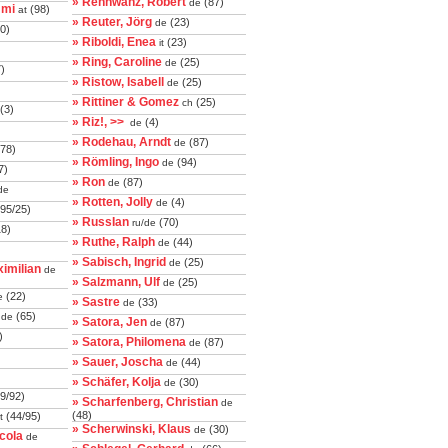
» Rennwanz, Robert
(87)
de
mmi
(98)
at
» Reuter, Jörg
(23)
de
0)
» Riboldi, Enea
(23)
it
» Ring, Caroline
(25)
de
)
» Ristow, Isabell
(25)
de
» Rittiner & Gomez
(25)
ch
(3)
» Riz!, >>
(4)
de
» Rodehau, Arndt
(87)
de
78)
» Römling, Ingo
(94)
de
7)
» Ron
(87)
de
de
» Rotten, Jolly
(4)
de
95/25)
» RussIan
(70)
ru/de
8)
» Ruthe, Ralph
(44)
de
» Sabisch, Ingrid
(25)
de
imilian
de
» Salzmann, Ulf
(25)
de
(22)
e
» Sastre
(33)
de
(65)
de
» Satora, Jen
(87)
de
)
» Satora, Philomena
(87)
de
» Sauer, Joscha
(44)
de
» Schäfer, Kolja
(30)
de
9/92)
» Scharfenberg, Christian
de
(48)
(44/95)
t
» Scherwinski, Klaus
(30)
de
cola
de