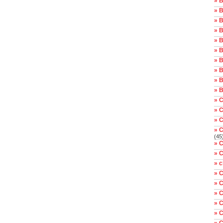
» B
» B
» B
» B
» 
» 
» 
» B
» B
» B
» C
» C
» C
» 
(45
» 
» 
» c
» C
» C
» C
» 
» 