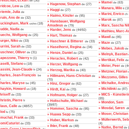
reitschuh, Eckart
(30)
de
» Mamei
(63)
de
» Hagenow, Stephan
(27)
de
ridcoe, Lew
(25)
de
» Manara, Milo
(1
it
» Haggi
(27)
de
riemle, Julia
de
» Marini, Enrico
ch
» Haimo, Kinzler
(95)
de
ruin, Ans de
(32)
de
» Marok
(87)
de
» Hansbauer, Wolfgang
Buckingham, Mark
(18)
us/es
Amadeus
» Marx, Sascha Ni
(79)
de
Budde, Nadia
de
» Harder, Jens
(44/92)
de
» Mathieu, Marc-A
Buechs, Wolfgang
(25)
de
» Hart, Thomas
de
» Mawil
(95)
de
urger, Niko
(33)
de
» Haschner & Bitterer
(33)
de
» Maze
(27)
de
urrini, Sarah
(32)
de
» Haselhorst, Regina
(34)
de
» Mebes, Jakob
de
uschner, Olliver
(31)
de
» Henze, Daniel
(25)
de
» Melnyk, Bastian
apezzone, Thierry
(1)
fr
» Heracles, Robert
(42)
de
» Mertikat, Felix
de
aselli, Stefano
(18)
it
» Herzer, Wolfgang
de
» Meter, Peer
(4
de
assini, Jean-Claude
(24)
fr
» Herzog, Marika
(40)
de
» Metzner, Florian
Charles, Jean-François
be
» Hillmann, Hans-Christian
de
» Mezzomo, Gilles
)
(70)
Charles, Maryse
» Michalke, Andre
(45)
be
» Hinz, Gregor
(62)
de
Chaykin, Howard
» Michilinki
(18)
(87)
us
» Hirdt, Kai
de
(70)
de
hriseff
» MICS - Künstlerin
(33)
de
» Hofmann, Holger
(27)
de
(65)
hristin, Pierre
fr
» Holtschulte, Michael
de
» Mondon, Sam
(39/87)
laus, Calle
(48/57)
de
» Mosdal, Søren
» Hommer, Sascha
d
(95)
de
lod
(75)
lu
» Moser, Christian
» Huawa Sepp
(33)
de
Cmuchal, Frank
(33)
de
» Müllerwerth, Se
» Huber, Markus
de
ComiCaturist
(33)
(4)
de
» Ihler, Frank
(48)
de
» Natke, Bernd
(
de