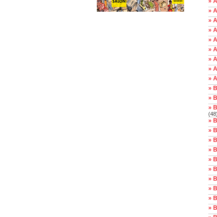
» A
» A
» 
» 
» A
» A
» A
» 
» 
» 
» 
» B
(48
» B
» B
» 
» 
» 
» 
» B
» B
» 
» 