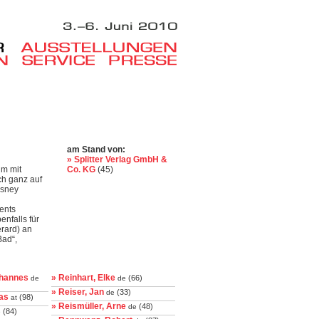
am Stand von:
» Splitter Verlag GmbH &
um mit
Co. KG
(45)
ch ganz auf
isney
Vents
enfalls für
rard) an
Bad“,
ohannes
» Reinhart, Elke
(66)
de
de
» Reiser, Jan
(33)
de
as
(98)
at
» Reismüller, Arne
(48)
de
(84)
e