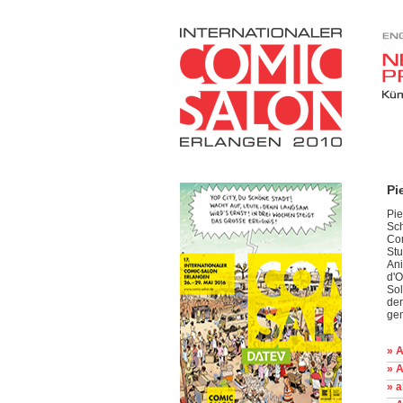
Pi
Pie
Sch
Com
Stu
Ani
d'O
Sol
der
gem
» 
» A
» 