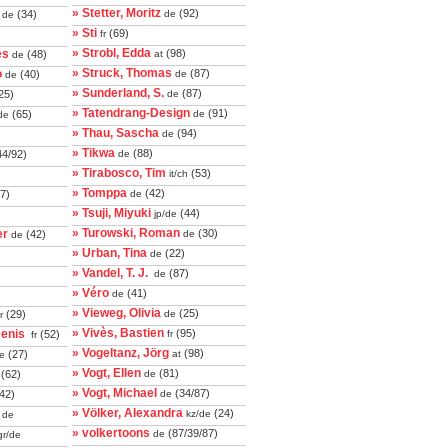
» Stetter, Moritz
(92)
(34)
de
de
» Sti
(69)
fr
» Strobl, Edda
es
(98)
(48)
at
de
» Struck, Thomas
o
(87)
(40)
de
de
» Sunderland, S.
(87)
25)
de
» Tatendrang-Design
(91)
(65)
de
de
» Thau, Sascha
(94)
)
de
» Tikwa
(88)
4/92)
de
» Tirabosco, Tim
(53)
it/ch
» Tomppa
(42)
7)
de
» Tsuji, Miyuki
(44)
jp/de
» Turowski, Roman
er
(30)
(42)
de
de
» Urban, Tina
(22)
de
» Vandel, T. J.
(87)
de
» Véro
(41)
de
» Vieweg, Olivia
(25)
(29)
de
r
» Vivès, Bastien
Denis
(95)
(52)
fr
fr
» Vogeltanz, Jörg
(98)
(27)
at
e
» Vogt, Ellen
(81)
(62)
de
» Vogt, Michael
(34/87)
42)
de
» Völker, Alexandra
(24)
kz/de
de
» volkertoons
(87/39/87)
de
r/de