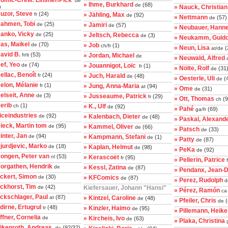
Comic-Crew: Linsner/Pick
de
» Ihme, Burkhard
(68)
de
)
» Nauck, Christian
uzor, Steve
(24)
fr
» Jähling, Max
(92)
de
» Nettmann
(57)
de
Dahmen, Tobi
(25)
de
» Jamiri
(57)
de
» Neubauer, Hann
Danko, Vicky
(25)
de
» Jeltsch, Rebecca
(3)
de
» Neukamm, Guid
as, Maikel
(70)
de
» Job
(1)
ch/fr
» Neun, Lisa
(
at/de
avid B.
(53)
fr/it
» Jordan, Michael
de
» Neuwald, Alfred
ef, Yeo
(74)
de
» Jouannigot, Loïc
(1)
fr
» Nölte, Rolf
(31
de
ellac, Benoît
(24)
fr
» Juch, Harald
(48)
de
» Oesterle, Uli
(4
de
elon, Mélanie
(1)
fr
» Jung, Anna-Maria
(94)
at
» Ome
(31)
de
elseit, Anne
(3)
de
» Jusseaume, Patrick
(29)
fr
» Ott, Thomas
(9
ch
erib
(1)
ch
» K., Ulf
(92)
de
» Pahé
(69)
ga/fr
iceindustries
(92)
de
» Kalenbach, Dieter
(48)
de
» Paskal, Alexand
ieck, Martin tom
(95)
de
» Kammel, Oliver
(66)
de
» Patsch
(33)
de
inter, Jan
(94)
de
» Kampmann, Stefani
(1)
de
» Patty
(87)
de
jurdjevic, Marko
(18)
de
» Kaplan, Helmut
(98)
de
» PeKa
(92)
de
Dongen, Peter van
(53)
nl
» Kerascoët
(95)
fr
» Pellerin, Patrice
f
Dorgathen, Hendrik
de
» Kessl, Zatina
(87)
de
» Pendanx, Jean-
ckert, Simon
(30)
de
» KFComics
(87)
de
» Perez, Rudolph
d
ckhorst, Tim
(42)
de
Kiefersauer, Johann "Hansi"
» Pérez, Ramón
ca
ckschlager, Paul
(87)
at
» Kintzel, Caroline
(48)
de
» Pfeiler, Chris
(
de
dirne, Ertugrul
(48)
tr
» Kinzler, Haimo
(95)
de
» Pillemann, Heike
ffner, Cornelia
de
» Kircheis, Ivo
(63)
de
» Plaka, Christina
g
Eikenroth, Andreas
(92/32)
de