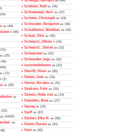
» Schlegel, Gerhard
(66)
de
» Schlüter, Ralf
(45)
de
8)
» Schnabulak, Herr
(37)
de
(44)
» Schöne, Christoph
(33)
de
» Schreuder, Benjamin
(46)
de
ls
(48)
de
» Schultheiss, Matthias
(45)
de
ntoine
(95)
fr
» Schulz, Dirk
(45)
de
» Schwartz, Olivier
(44)
fr
» Schwartz , Simon
(53)
de
(31)
» Schwarwel
(42)
de
(25)
de
» Schwedler, Ingo
(42)
de
(46)
» sevenmileboots
(42)
de
4/95)
» Sheriff, Omar
(80)
de
(72)
de
» Sieber, Uwe
(33)
de
(2)
fr
» Simon, Nicolas
(41)
de
as
(95)
de
» Sindram, Fahr
(20)
de
» Sinnen, Hella von
(24)
de
itiative
de
» Sobottke, Bela
(27)
de
» Spong
(32)
de
(51)
k
» Steff
(87)
de
(44/92)
de
» Steiner, Elke R.
(95)
de
bastian
de
» Steinl, Florian
(41)
de
» Sten
(85)
48)
de