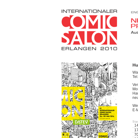
Hu
War
Tel
Ver
Mon
Hau
neu
We
E-M
St
1
1
7