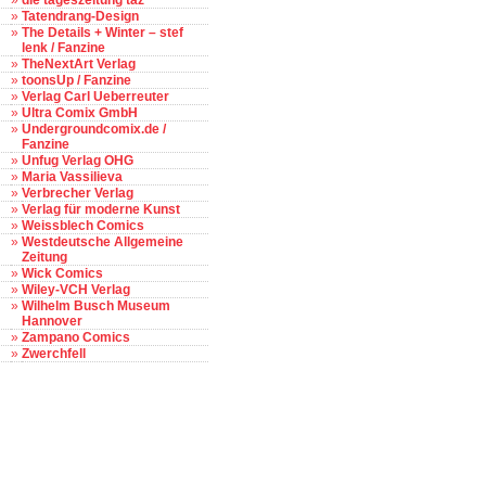
»
die tageszeitung taz
»
Tatendrang-Design
»
The Details + Winter – stef
lenk / Fanzine
»
TheNextArt Verlag
»
toonsUp / Fanzine
»
Verlag Carl Ueberreuter
»
Ultra Comix GmbH
»
Undergroundcomix.de /
Fanzine
»
Unfug Verlag OHG
»
Maria Vassilieva
»
Verbrecher Verlag
»
Verlag für moderne Kunst
»
Weissblech Comics
»
Westdeutsche Allgemeine
Zeitung
»
Wick Comics
»
Wiley-VCH Verlag
»
Wilhelm Busch Museum
Hannover
»
Zampano Comics
»
Zwerchfell