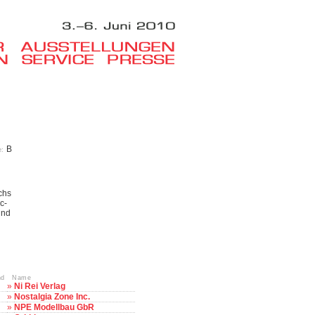
B
e:
chs
c-
und
nd Name
»
Ni Rei Verlag
»
Nostalgia Zone Inc.
»
NPE Modellbau GbR