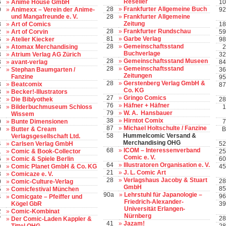
Reseller
6
»
Anime House GmbH
10
28
»
Frankfurter Allgemeine Buch
0
»
Animexx – Verein der Anime-
92
und Mangafreunde e. V.
28
»
Frankfurter Allgemeine
Zeitung
8
»
Art of Comics
18
28
»
Frankfurter Rundschau
2
»
Art of Corvin
59
81
»
Garbe Verlag
6
»
Atelier Kiecker
98
28
»
Gemeinschaftsstand
6
»
Atomax Merchandising
2
Buchverlage
8
»
Atrium Verlag AG Zürich
32
28
»
Gemeinschaftsstand Museen
3
»
avant-verlag
84
28
»
Gemeinschaftsstand
7
»
Stephan Baumgarten /
36
Zeitungen
Fanzine
95
28
»
Gerstenberg Verlag GmbH &
3
»
Beatcomix
87
Co. KG
8
»
Becker!-Illustrators
27
»
Gringo Comics
2
»
Die Bib
ly
othek
28
76
»
Häfner + Häfner
8
»
Bilderbuchmuseum Schloss
1
79
»
W. A. Hansbauer
Wissem
38
»
Hirntot Comix
0
»
Bunte Dimensionen
7
87
»
Michael Holtschulte / Fanzine
0
»
Butter & Cream
B
58
Hummelcomic Versand &
Verlagsgesellschaft Ltd.
Merchandising OHG
4
»
Carlsen Verlag GmbH
52
68
»
ICOM – Interessenverband
1
»
Comic & Book-Collector
25
Comic e. V.
6
»
Comic & Spiele Berlin
60
64
»
Illustratoren Organisation e. V.
9
»
Comic Planet GmbH & Co. KG
45
21
»
J. L. Comic Art
3
»
Comicaze e. V.
28
»
Verlagshaus Jacoby & Stuart
28
0
»
Comic-Culture-Verlag
GmbH
85
5
»
Comicfestival München
90a
»
Lehrstuhl für Japanologie –
96
4
»
Comicgate – Pfeiffer und
Friedrich-Alexander-
Kögel GbR
39
Universität Erlangen-
2
»
Comic-Kombinat
Nürnberg
28
7
»
Der Comic-Laden Kappler &
41
»
Jazam!