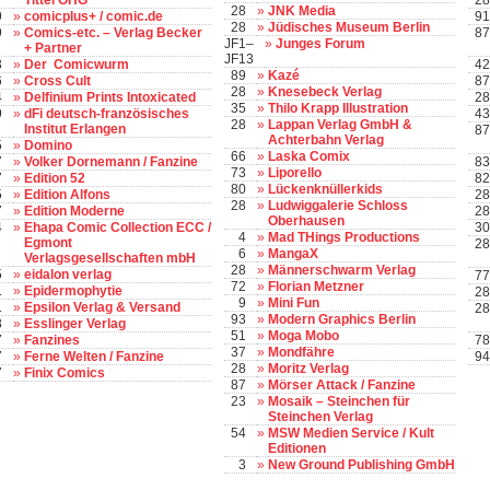
Tittel OHG
28
28
»
JNK Media
9
»
comicplus+ / comic.de
91
28
»
Jüdisches Museum Berlin
9
»
Comics-etc. – Verlag Becker
87
JF1–
»
Junges Forum
+ Partner
JF13
3
»
Der Comicwurm
42
89
»
Kazé
6
»
Cross Cult
87
28
»
Knesebeck Verlag
4
»
Delfinium Prints Intoxicated
28
35
»
Thilo Krapp Illustration
9
»
dFi deutsch-französisches
43
28
»
Lappan Verlag GmbH &
Institut Erlangen
87
Achterbahn Verlag
5
»
Domino
66
»
Laska Comix
7
»
Volker Dornemann / Fanzine
83
73
»
Liporello
7
»
Edition 52
82
80
»
Lückenknüllerkids
5
»
Edition Alfons
28
28
»
Ludwiggalerie Schloss
7
»
Edition Moderne
28
Oberhausen
4
»
Ehapa Comic Collection ECC /
30
4
»
Mad THings Productions
Egmont
28
6
»
MangaX
Verlagsgesellschaften mbH
28
»
Männerschwarm Verlag
5
»
eidalon verlag
77
72
»
Florian Metzner
1
»
Epidermophytie
28
9
»
Mini Fun
1
»
Epsilon Verlag & Versand
28
93
»
Modern Graphics Berlin
8
»
Esslinger Verlag
51
»
Moga Mobo
7
»
Fanzines
78
37
»
Mondfähre
7
»
Ferne Welten / Fanzine
94
28
»
Moritz Verlag
7
»
Finix Comics
87
»
Mörser Attack / Fanzine
23
»
Mosaik – Steinchen für
Steinchen Verlag
54
»
MSW Medien Service / Kult
Editionen
3
»
New Ground Publishing GmbH