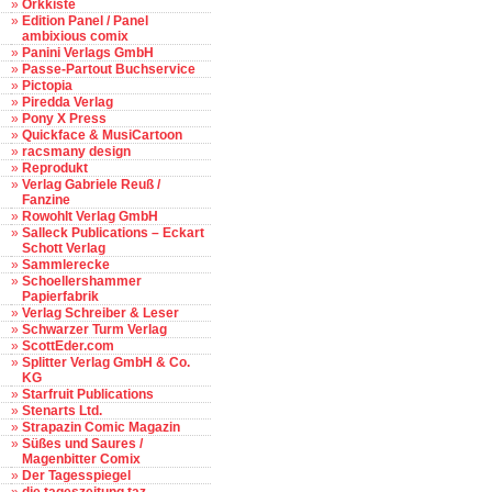
»
Orkkiste
»
Edition Panel / Panel
ambixious comix
»
Panini Verlags GmbH
»
Passe-Partout Buchservice
»
Pictopia
»
Piredda Verlag
»
Pony X Press
»
Quickface & MusiCartoon
»
racsmany design
»
Reprodukt
»
Verlag Gabriele Reuß /
Fanzine
»
Rowohlt Verlag GmbH
»
Salleck Publications – Eckart
Schott Verlag
»
Sammlerecke
»
Schoellershammer
Papierfabrik
»
Verlag Schreiber & Leser
»
Schwarzer Turm Verlag
»
ScottEder.com
»
Splitter Verlag GmbH & Co.
KG
»
Starfruit Publications
»
Stenarts Ltd.
»
Strapazin Comic Magazin
»
Süßes und Saures /
Magenbitter Comix
»
Der Tagesspiegel