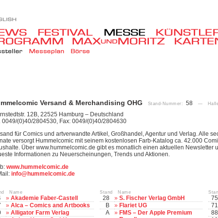
mmelcomic Versand & Merchandising OHG
58
Stand-Nummer:
— Hall
nstedtstr. 12B, 22525 Hamburg – Deutschland
. 0049/(0)40/2804530, Fax: 0049/(0)40/2804630
sand für Comics und artverwandte Artikel, Großhandel, Agentur und Verlag. Alle se
ate versorgt Hummelcomic mit seinem kostenlosen Farb-Katalog ca. 42.000 Comi
shalte. Über www.hummelcomic.de gibt es monatlich einen aktuellen Newsletter 
este Informationen zu Neuerscheinungen, Trends und Aktionen.
b:
www.hummelcomic.de
ail:
info@hummelcomic.de
and Name
Stand Name
Sta
4
»
Akademie Faber-Castell
28
»
S. Fischer Verlag GmbH
75
7
»
Alca – Comics and Artbooks
B
»
Flariet UG
71
0
»
Alligator Farm Verlag
A
»
FMS – Der Apple Premium
88