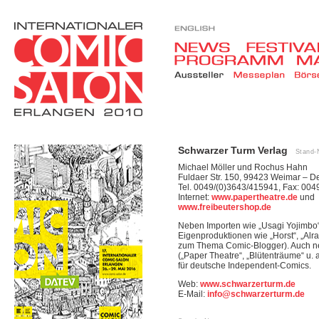
Schwarzer Turm Verlag
Stand-
Michael Möller und Rochus Hahn
Fuldaer Str. 150, 99423 Weimar – D
Tel. 0049/(0)3643/415941, Fax: 00
Internet:
www.papertheatre.de
und
www.freibeutershop.de
Neben Importen wie „Usagi Yojimbo“ r
Eigenproduktionen wie „Horst“, „Alra
zum Thema Comic-Blogger). Auch ne
(„Paper Theatre“, „Blütenträume“ u. 
für deutsche Independent-Comics.
Web:
www.schwarzerturm.de
E-Mail:
info@schwarzerturm.de