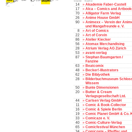
Stand Name
14
»
Akademie Faber-Castell
17
»
Alca – Comics and Artbook
70
»
Alligator Farm Verlag
26
»
Anime House GmbH
90
»
Animexx – Verein der Anim
und Mangafreunde e. V.
8
»
Art of Comics
22
»
Art of Corvin
86
»
Atelier Kiecker
56
»
Atomax Merchandising
28
»
Atrium Verlag AG Zürich
53
»
avant-verlag
87
»
Stephan Baumgarten /
Fanzine
63
»
Beatcomix
48
»
Becker!-Illustrators
62
»
Die Bib
ly
othek
28
»
Bilderbuchmuseum Schlos
Wissem
50
»
Bunte Dimensionen
20
»
Butter & Cream
Verlagsgesellschaft Ltd.
44
»
Carlsen Verlag GmbH
11
»
Comic & Book-Collector
16
»
Comic & Spiele Berlin
19
»
Comic Planet GmbH & Co. 
33
»
Comicaze e. V.
40
»
Comic-Culture-Verlag
65
»
Comicfestival München
34
»
Comicgate – Pfeiffer und