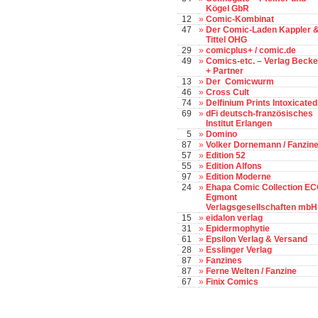
Kögel GbR
12
»
Comic-Kombinat
47
»
Der Comic-Laden Kappler 
Tittel OHG
29
»
comicplus+ / comic.de
49
»
Comics-etc. – Verlag Becke
+ Partner
13
»
Der Comicwurm
46
»
Cross Cult
74
»
Delfinium Prints Intoxicated
69
»
dFi deutsch-französisches
Institut Erlangen
5
»
Domino
87
»
Volker Dornemann / Fanzin
57
»
Edition 52
55
»
Edition Alfons
97
»
Edition Moderne
24
»
Ehapa Comic Collection EC
Egmont
Verlagsgesellschaften mbH
15
»
eidalon verlag
31
»
Epidermophytie
61
»
Epsilon Verlag & Versand
28
»
Esslinger Verlag
87
»
Fanzines
87
»
Ferne Welten / Fanzine
67
»
Finix Comics