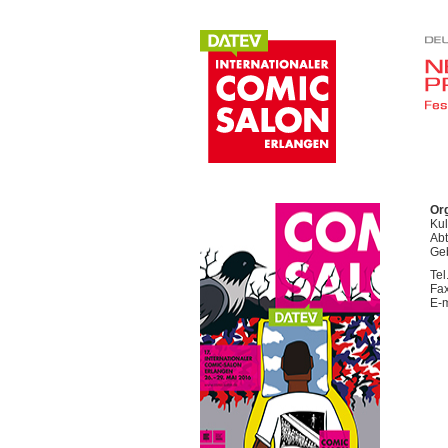
buy things online through
Nordstrom Promo Code
Or
Kul
Abt
Geb
Tel
Fax
E-m