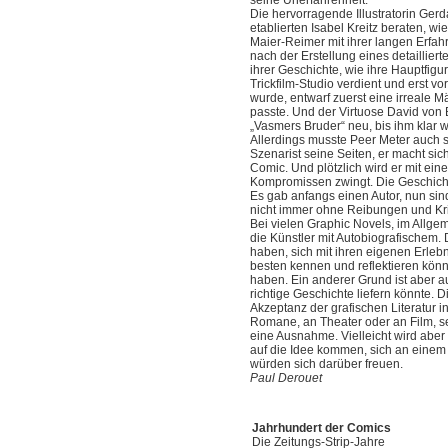
seine Unerfahrenheit.
Die hervorragende Illustratorin Gerd
etablierten Isabel Kreitz beraten, wi
Maier-Reimer mit ihrer langen Erfah
nach der Erstellung eines detaillie
ihrer Geschichte, wie ihre Hauptfigu
Trickfilm-Studio verdient und erst v
wurde, entwarf zuerst eine irreale Mä
passte. Und der Virtuose David von 
„Vasmers Bruder“ neu, bis ihm klar w
Allerdings musste Peer Meter auch s
Szenarist seine Seiten, er macht sic
Comic. Und plötzlich wird er mit eine
Kompromissen zwingt. Die Geschicht
Es gab anfangs einen Autor, nun sin
nicht immer ohne Reibungen und Kri
Bei vielen Graphic Novels, im Allge
die Künstler mit Autobiografischem. 
haben, sich mit ihren eigenen Erleb
besten kennen und reflektieren könn
haben. Ein anderer Grund ist aber a
richtige Geschichte liefern könnte. 
Akzeptanz der grafischen Literatur i
Romane, an Theater oder an Film, se
eine Ausnahme. Vielleicht wird aber
auf die Idee kommen, sich an einem 
würden sich darüber freuen.
Paul Derouet
Jahrhundert der Comics
Die Zeitungs-Strip-Jahre