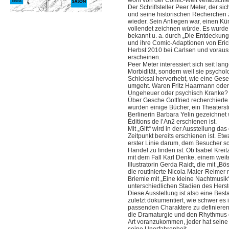
wohl von der Comic-Welt verabschie
Der Schriftsteller Peer Meter, der s
und seine historischen Recherchen z
wieder. Sein Anliegen war, einen Kü
vollendet zeichnen würde. Es wurde e
bekannt u. a. durch „Die Entdeckung
und ihre Comic-Adaptionen von Erich
Herbst 2010 bei Carlsen und voraus
erscheinen.
Peer Meter interessiert sich seit lan
Morbidität, sondern weil sie psychol
Schicksal hervorhebt, wie eine Gese
umgeht. Waren Fritz Haarmann oder 
Ungeheuer oder psychisch Kranke? W
Über Gesche Gottfried recherchierte
wurden einige Bücher, ein Theaterst
Berlinerin Barbara Yelin gezeichnet
Éditions de l’An2 erschienen ist.
Mit „Gift“ wird in der Ausstellung d
Zeitpunkt bereits erschienen ist. Et
erster Linie darum, dem Besucher s
Handel zu finden ist. Ob Isabel Krei
mit dem Fall Karl Denke, einem weit
Illustratorin Gerda Raidt, die mit „
die routinierte Nicola Maier-Reimer 
Briemle mit „Eine kleine Nachtmusik
unterschiedlichen Stadien des Hers
Diese Ausstellung ist also eine Best
zuletzt dokumentiert, wie schwer es 
passenden Charaktere zu definieren,
die Dramaturgie und den Rhythmus ei
Art voranzukommen, jeder hat seine