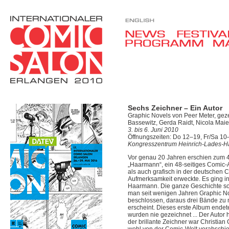
Sechs Zeichner – Ein Autor
Graphic Novels von Peer Meter, geze
Bassewitz, Gerda Raidt, Nicola Maie
3. bis 6. Juni 2010
Öffnungszeiten: Do 12–19, Fr/Sa 10
Kongresszentrum Heinrich-Lades-Ha
Vor genau 20 Jahren erschien zum 4
„Haarmann“, ein 48-seitiges Comic-
als auch grafisch in der deutschen
Aufmerksamkeit erweckte. Es ging 
Haarmann. Die ganze Geschichte soll
man seit wenigen Jahren Graphic No
beschlossen, daraus drei Bände zu
erscheint. Dieses erste Album ende
wurden nie gezeichnet ... Der Autor
der brillante Zeichner war Christia