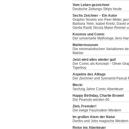
Vom Leben gezeichnet
Deutsche Zeitungs-Strips heute
Sechs Zeichner – Ein Autor
Graphic Novels von Peer Meter, gez
Barbara Yelin, Isabel Kreitz, David 
Gerda Raidt, Nicola Maier-Reimer u
Kosmos und Comic
Der universelle Mythologe Jens Har
Mahlermuseum
Die minimalistischen Variationen de
Mahler
Jetzt wird alles wieder gut!
Der Comic als Konzept – Oliver Graj
Tigerboy
Aspekte des Alltags
Der Zeichner und Szenarist Pascal
Mecki
Sechzig Jahre Comic-Abenteuer
Happy Birthday, Charlie Brown!
Die Peanuts werden 60
Zieh, Fremder!
Die ewige Faszination Western
Im großen Atem der Natur
Deribs und Jobs magische Western-
Reise ins Abenteuer