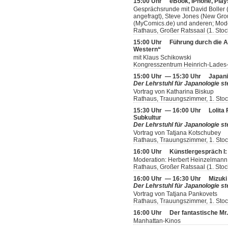
15:00 Uhr
eBook, iPhone, Play
Gesprächsrunde mit David Boller (
angefragt), Steve Jones (New Grou
(MyComics.de) und anderen; Mode
Rathaus, Großer Ratssaal (1. Stoc
15:00 Uhr
Führung durch die A
Western“
mit Klaus Schikowski
Kongresszentrum Heinrich-Lades-
15:00 Uhr — 15:30 Uhr
Japani
Der Lehrstuhl für Japanologie ste
Vortrag von Katharina Biskup
Rathaus, Trauungszimmer, 1. Sto
15:30 Uhr — 16:00 Uhr
Lolita
Subkultur
Der Lehrstuhl für Japanologie ste
Vortrag von Tatjana Kotschubey
Rathaus, Trauungszimmer, 1. Sto
16:00 Uhr
Künstlergespräch I: 
Moderation: Herbert Heinzelmann
Rathaus, Großer Ratssaal (1. Stoc
16:00 Uhr — 16:30 Uhr
Mizuki
Der Lehrstuhl für Japanologie ste
Vortrag von Tatjana Pankovets
Rathaus, Trauungszimmer, 1. Sto
16:00 Uhr
Der fantastische Mr
Manhattan-Kinos