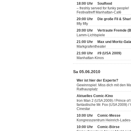
18:00 Uhr
Soulfood
– freshly served for funky people!
Festivaltreff Manhattan-Café
20:00 Uhr
Die große Fil & Sha
fifty fifty
20:00 Uhr
Vertraute Fremde (
Lamm-Lichtspiele
21:00 Uhr
Max und Moritz-Gal
Markgrafentheater
21:00 Uhr
#9 (USA 2009)
Manhattan-Kinos
Sa 05.06.2010
Wer ist hier der Experte?
Gewinnspiel: Miss dich mit den 
Rathausplatz
Aktuelles Comic-Kino
Iron Man 2 (USA 2009) / Prince of
fantastische Mr. Fox (USA 2009) 
Cinestar
10:00 Uhr
Comic-Messe
Kongresszentrum Heinrich-Lades
10:00 Uhr
Comic-Börse