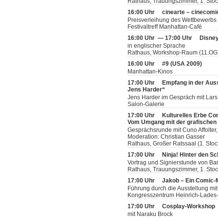
Rathaus, Trauungszimmer, 1. Sto
16:00 Uhr
cinearte – cinecomi
Preisverleihung des Wettbewerbs
Festivaltreff Manhattan-Café
16:00 Uhr — 17:00 Uhr
Disney
in englischer Sprache
Rathaus, Workshop-Raum (11.OG
16:00 Uhr
#9 (USA 2009)
Manhattan-Kinos
17:00 Uhr
Empfang in der Aus
Jens Harder“
Jens Harder im Gespräch mit Lars
Salon-Galerie
17:00 Uhr
Kulturelles Erbe Co
Vom Umgang mit der grafischen L
Gesprächsrunde mit Cuno Affolter,
Moderation: Christian Gasser
Rathaus, Großer Ratssaal (1. Stoc
17:00 Uhr
Ninja! Hinter den Sc
Vortrag und Signierstunde von Bar
Rathaus, Trauungszimmer, 1. Sto
17:00 Uhr
Jakob – Ein Comic
Führung durch die Ausstellung mit
Kongresszentrum Heinrich-Lades-H
17:00 Uhr
Cosplay-Workshop
mit Naraku Brock