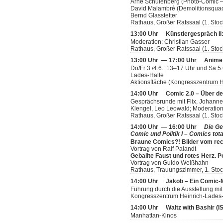
Arne Schulenberg (Photo-Comic –
David Malambré (Demolitionsquad
Bernd Glasstetter
Rathaus, Großer Ratssaal (1. Stoc
13:00 Uhr
Künstlergespräch II: 
Moderation: Christian Gasser
Rathaus, Großer Ratssaal (1. Stoc
13:00 Uhr — 17:00 Uhr
Anime
Do/Fr 3./4.6.: 13–17 Uhr und Sa 5
Lades-Halle
Aktionsfläche (Kongresszentrum H
14:00 Uhr
Comic 2.0 – Über d
Gesprächsrunde mit Flix, Johannes
Klengel, Leo Leowald; Moderation
Rathaus, Großer Ratssaal (1. Stoc
14:00 Uhr — 16:00 Uhr
Die Ge
Comic und Politik I – Comics tota
Braune Comics?! Bilder vom rec
Vortrag von Ralf Palandt
Geballte Faust und rotes Herz. 
Vortrag von Guido Weißhahn
Rathaus, Trauungszimmer, 1. Sto
14:00 Uhr
Jakob – Ein Comic
Führung durch die Ausstellung mit
Kongresszentrum Heinrich-Lades-H
14:00 Uhr
Waltz with Bashir (
Manhattan-Kinos