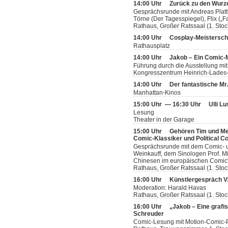
14:00 Uhr
Zurück zu den Wurze
Gesprächsrunde mit Andreas Plattha
Törne (Der Tagesspiegel), Flix („Fa
Rathaus, Großer Ratssaal (1. Stoc
14:00 Uhr
Cosplay-Meistersch
Rathausplatz
14:00 Uhr
Jakob – Ein Comic
Führung durch die Ausstellung mit
Kongresszentrum Heinrich-Lades-H
14:00 Uhr
Der fantastische Mr
Manhattan-Kinos
15:00 Uhr — 16:30 Uhr
Ulli L
Lesung
Theater in der Garage
15:00 Uhr
Gehören Tim und Me
Comic-Klassiker und Political C
Gesprächsrunde mit dem Comic- u
Weinkauff, dem Sinologen Prof. M
Chinesen im europäischen Comic“
Rathaus, Großer Ratssaal (1. Stoc
16:00 Uhr
Künstlergespräch V:
Moderation: Harald Havas
Rathaus, Großer Ratssaal (1. Stoc
16:00 Uhr
„Jakob – Eine grafi
Schreuder
Comic-Lesung mit Motion-Comic-P