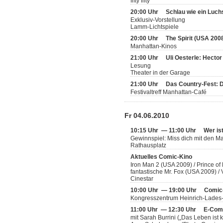
fifty fifty
20:00 Uhr
Schlau wie ein Luch
Exklusiv-Vorstellung
Lamm-Lichtspiele
20:00 Uhr
The Spirit (USA 200
Manhattan-Kinos
21:00 Uhr
Uli Oesterle: Hecto
Lesung
Theater in der Garage
21:00 Uhr
Das Country-Fest: 
Festivaltreff Manhattan-Café
Fr 04.06.2010
10:15 Uhr — 11:00 Uhr
Wer is
Gewinnspiel: Miss dich mit den 
Rathausplatz
Aktuelles Comic-Kino
Iron Man 2 (USA 2009) / Prince of
fantastische Mr. Fox (USA 2009) 
Cinestar
10:00 Uhr — 19:00 Uhr
Comic
Kongresszentrum Heinrich-Lades
11:00 Uhr — 12:30 Uhr
E-Comi
mit Sarah Burrini („Das Leben ist