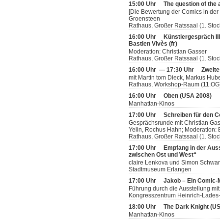
15:00 Uhr
The question of the 
[Die Bewertung der Comics in der 
Groensteen
Rathaus, Großer Ratssaal (1. Stoc
16:00 Uhr
Künstlergespräch II
Bastien Vivès (fr)
Moderation: Christian Gasser
Rathaus, Großer Ratssaal (1. Stoc
16:00 Uhr — 17:30 Uhr
Zweite
mit Martin tom Dieck, Markus Hube
Rathaus, Workshop-Raum (11.OG
16:00 Uhr
Oben (USA 2008)
Manhattan-Kinos
17:00 Uhr
Schreiben für den 
Gesprächsrunde mit Christian Gas
Yelin, Rochus Hahn; Moderation: B
Rathaus, Großer Ratssaal (1. Stoc
17:00 Uhr
Empfang in der Auss
zwischen Ost und West“
claire Lenkova und Simon Schwar
Stadtmuseum Erlangen
17:00 Uhr
Jakob – Ein Comic
Führung durch die Ausstellung mit
Kongresszentrum Heinrich-Lades-H
18:00 Uhr
The Dark Knight (U
Manhattan-Kinos