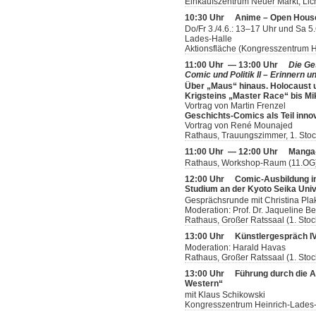
Einkaufszentrum Neuer Markt, Lic
10:30 Uhr
Anime – Open Hous
Do/Fr 3./4.6.: 13–17 Uhr und Sa 5
Lades-Halle
Aktionsfläche (Kongresszentrum H
11:00 Uhr — 13:00 Uhr
Die Ge
Comic und Politik II – Erinnern u
Über „Maus“ hinaus. Holocaust 
Krigsteins „Master Race“ bis M
Vortrag von Martin Frenzel
Geschichts-Comics als Teil inno
Vortrag von René Mounajed
Rathaus, Trauungszimmer, 1. Sto
11:00 Uhr — 12:00 Uhr
Manga-
Rathaus, Workshop-Raum (11.OG
12:00 Uhr
Comic-Ausbildung i
Studium an der Kyoto Seika Univ
Gesprächsrunde mit Christina Pla
Moderation: Prof. Dr. Jaqueline Be
Rathaus, Großer Ratssaal (1. Stoc
13:00 Uhr
Künstlergespräch IV:
Moderation: Harald Havas
Rathaus, Großer Ratssaal (1. Stoc
13:00 Uhr
Führung durch die A
Western“
mit Klaus Schikowski
Kongresszentrum Heinrich-Lades-