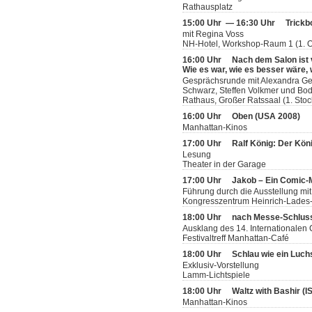
Rathausplatz
15:00 Uhr — 16:30 Uhr
Trickb
mit Regina Voss
NH-Hotel, Workshop-Raum 1 (1. 
16:00 Uhr
Nach dem Salon ist
Wie es war, wie es besser wäre, 
Gesprächsrunde mit Alexandra Germ
Schwarz, Steffen Volkmer und Bodo
Rathaus, Großer Ratssaal (1. Stoc
16:00 Uhr
Oben (USA 2008)
Manhattan-Kinos
17:00 Uhr
Ralf König: Der Köni
Lesung
Theater in der Garage
17:00 Uhr
Jakob – Ein Comic
Führung durch die Ausstellung mit
Kongresszentrum Heinrich-Lades-H
18:00 Uhr
nach Messe-Schlus
Ausklang des 14. Internationalen
Festivaltreff Manhattan-Café
18:00 Uhr
Schlau wie ein Luch
Exklusiv-Vorstellung
Lamm-Lichtspiele
18:00 Uhr
Waltz with Bashir (
Manhattan-Kinos