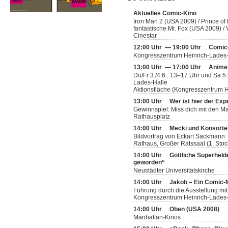
Aktuelles Comic-Kino
Iron Man 2 (USA 2009) / Prince of
fantastische Mr. Fox (USA 2009) 
Cinestar
12:00 Uhr — 19:00 Uhr
Comic
Kongresszentrum Heinrich-Lades
13:00 Uhr — 17:00 Uhr
Anime
Do/Fr 3./4.6.: 13–17 Uhr und Sa 5
Lades-Halle
Aktionsfläche (Kongresszentrum H
13:00 Uhr
Wer ist hier der Exp
Gewinnspiel: Miss dich mit den 
Rathausplatz
14:00 Uhr
Mecki und Konsorten
Bildvortrag von Eckart Sackmann
Rathaus, Großer Ratssaal (1. Stoc
14:00 Uhr
Göttliche Superheld
geworden“
Neustädter Universitätskirche
14:00 Uhr
Jakob – Ein Comic
Führung durch die Ausstellung mit
Kongresszentrum Heinrich-Lades-H
14:00 Uhr
Oben (USA 2008)
Manhattan-Kinos