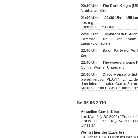
20:30 Uhr
The Dark Knight (U
Manhattan-Kinos
21:00 Uhr — 22:30 Uhr
Ulli L
Lesung
Theater in der Garage
22:00 Uhr
Filmnacht der Stude
Samstag, 5. Juni, 22 Uhr – Lamm-
Lamm-Lichtspiele
22:00 Uhr
Salon-Party der Ver
Zen
22:00 Uhr
The wooden house P
Gummi Wörner Untergang
23:00 Uhr
Chloé + visual artis
präsentiert von PLAY! / F.E.T.E., 
dem Internationalen Comic-Salon
Kulturzentrum E-Werk, Clubbühne
So 06.06.2010
Aktuelles Comic-Kino
Iron Man 2 (USA 2009) / Prince of
fantastische Mr. Fox (USA 2009) 
Cinestar
Wer ist hier der Experte?
Gewinnspiel: Miss dich mit den 