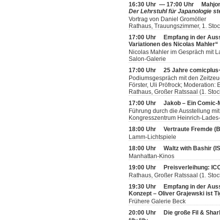
16:30 Uhr — 17:00 Uhr
Mahjon
Der Lehrstuhl für Japanologie ste
Vortrag von Daniel Gromöller
Rathaus, Trauungszimmer, 1. Sto
17:00 Uhr
Empfang in der Aus
Variationen des Nicolas Mahler“
Nicolas Mahler im Gespräch mit L
Salon-Galerie
17:00 Uhr
25 Jahre comicplus+
Podiumsgespräch mit den Zeitzeug
Förster, Uli Pröfrock; Moderation
Rathaus, Großer Ratssaal (1. Stoc
17:00 Uhr
Jakob – Ein Comic
Führung durch die Ausstellung mit
Kongresszentrum Heinrich-Lades-H
18:00 Uhr
Vertraute Fremde (
Lamm-Lichtspiele
18:00 Uhr
Waltz with Bashir (
Manhattan-Kinos
19:00 Uhr
Preisverleihung: IC
Rathaus, Großer Ratssaal (1. Stoc
19:30 Uhr
Empfang in der Ausst
Konzept – Oliver Grajewski ist T
Frühere Galerie Beck
20:00 Uhr
Die große Fil & Sha