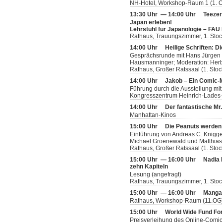
NH-Hotel, Workshop-Raum 1 (1. 
13:30 Uhr — 14:00 Uhr
Teeze
Japan erleben!
Lehrstuhl für Japanologie – FAU
Rathaus, Trauungszimmer, 1. Sto
14:00 Uhr
Heilige Schriften: D
Gesprächsrunde mit Hans Jürgen Lu
Hausmanninger; Moderation: Her
Rathaus, Großer Ratssaal (1. Stoc
14:00 Uhr
Jakob – Ein Comic
Führung durch die Ausstellung mit
Kongresszentrum Heinrich-Lades-H
14:00 Uhr
Der fantastische Mr
Manhattan-Kinos
15:00 Uhr
Die Peanuts werden
Einführung von Andreas C. Knigge
Michael Groenewald und Matthia
Rathaus, Großer Ratssaal (1. Stoc
15:00 Uhr — 16:00 Uhr
Nadia 
zehn Kapiteln
Lesung (angefragt)
Rathaus, Trauungszimmer, 1. Sto
15:00 Uhr — 16:00 Uhr
Manga-
Rathaus, Workshop-Raum (11.OG
15:00 Uhr
World Wide Fund Fo
Preisverleihung des Online-Comi