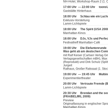
NH-Hotel, Workshop-Raum 2 (1. 
17:00 Uhr — 22:00 Uhr
toonsU
Gaststätte Hinterhaus
18:00 Uhr
Schlau wie ein Luch
Exklusiv-Vorstellung
Lamm-Lichtspiele
18:00 Uhr
The Spirit (USA 200
Manhattan-Kinos
18:00 Uhr
DJs, VJs und Perfec
Festivaltreff Manhattan-Café
19:00 Uhr
Die Elefantenrunde
Was geht ab am deutschen Com
mit Ralf Keiser (Carlsen Verlag
Verlagsgesellschaften mBH), Max 
(Reprodukt) und Dirk Schulz (Split
Jurgeit
Rathaus, Großer Ratssaal (1. Stoc
19:00 Uhr — 19:45 Uhr
Multim
Experimentiertheater
20:00 Uhr
Vertraute Fremde (
Lamm-Lichtspiele
20:30 Uhr
Brendan and the sec
(FRA/BEL/IRL 2009)
Preview
Originalfassung in englischer Spr
Manhattan-Kinos