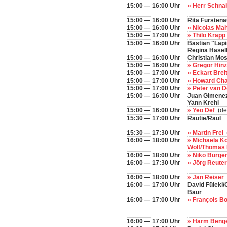
15:00 — 16:00 Uhr
» Herr Schna
15:00 — 16:00 Uhr
Rita Fürstena
15:00 — 16:00 Uhr
» Nicolas Ma
15:00 — 17:00 Uhr
» Thilo Krapp
15:00 — 16:00 Uhr
Bastian "Lapi
Regina Hasel
15:00 — 16:00 Uhr
Christian Mos
15:00 — 16:00 Uhr
» Gregor Hin
15:00 — 17:00 Uhr
» Eckart Bre
15:00 — 17:00 Uhr
» Howard Ch
15:00 — 17:00 Uhr
» Peter van 
15:00 — 16:00 Uhr
Juan Gimenez/
Yann Krehl
15:00 — 16:00 Uhr
» Yeo Def
(de
15:30 — 17:00 Uhr
Rautie/Raul
15:30 — 17:30 Uhr
» Martin Frei
16:00 — 18:00 Uhr
» Michaela K
Wolf/Thomas
16:00 — 18:00 Uhr
» Niko Burge
16:00 — 17:30 Uhr
» Jörg Reute
16:00 — 18:00 Uhr
» Jan Reiser
16:00 — 17:00 Uhr
David Füleki
Baur
16:00 — 17:00 Uhr
» François B
16:00 — 17:00 Uhr
» Harm Beng