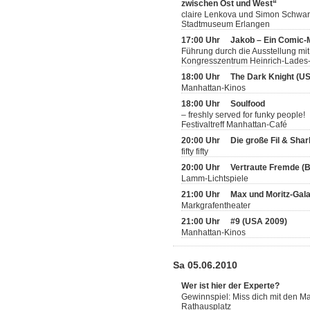
zwischen Ost und West“
claire Lenkova und Simon Schwar
Stadtmuseum Erlangen
17:00 Uhr
Jakob – Ein Comic
Führung durch die Ausstellung mit
Kongresszentrum Heinrich-Lades-H
18:00 Uhr
The Dark Knight (U
Manhattan-Kinos
18:00 Uhr
Soulfood
– freshly served for funky people!
Festivaltreff Manhattan-Café
20:00 Uhr
Die große Fil & Sha
fifty fifty
20:00 Uhr
Vertraute Fremde (
Lamm-Lichtspiele
21:00 Uhr
Max und Moritz-Gal
Markgrafentheater
21:00 Uhr
#9 (USA 2009)
Manhattan-Kinos
Sa 05.06.2010
Wer ist hier der Experte?
Gewinnspiel: Miss dich mit den 
Rathausplatz