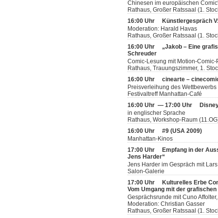
Chinesen im europäischen Comic“
Rathaus, Großer Ratssaal (1. Stoc
16:00 Uhr
Künstlergespräch V:
Moderation: Harald Havas
Rathaus, Großer Ratssaal (1. Stoc
16:00 Uhr
„Jakob – Eine grafi
Schreuder
Comic-Lesung mit Motion-Comic-P
Rathaus, Trauungszimmer, 1. Sto
16:00 Uhr
cinearte – cinecomi
Preisverleihung des Wettbewerbs
Festivaltreff Manhattan-Café
16:00 Uhr — 17:00 Uhr
Disney
in englischer Sprache
Rathaus, Workshop-Raum (11.OG
16:00 Uhr
#9 (USA 2009)
Manhattan-Kinos
17:00 Uhr
Empfang in der Aus
Jens Harder“
Jens Harder im Gespräch mit Lars
Salon-Galerie
17:00 Uhr
Kulturelles Erbe Co
Vom Umgang mit der grafischen L
Gesprächsrunde mit Cuno Affolter,
Moderation: Christian Gasser
Rathaus, Großer Ratssaal (1. Stoc