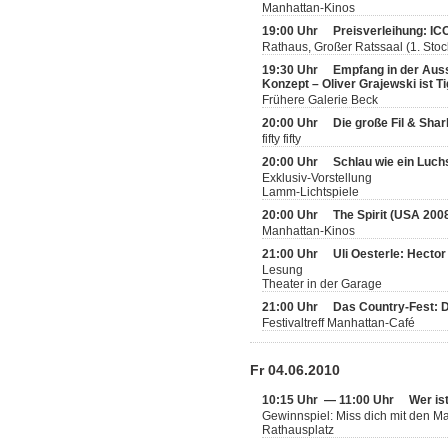
Manhattan-Kinos
19:00 Uhr
Preisverleihung: IC
Rathaus, Großer Ratssaal (1. Stoc
19:30 Uhr
Empfang in der Ausst
Konzept – Oliver Grajewski ist T
Frühere Galerie Beck
20:00 Uhr
Die große Fil & Sha
fifty fifty
20:00 Uhr
Schlau wie ein Luch
Exklusiv-Vorstellung
Lamm-Lichtspiele
20:00 Uhr
The Spirit (USA 200
Manhattan-Kinos
21:00 Uhr
Uli Oesterle: Hecto
Lesung
Theater in der Garage
21:00 Uhr
Das Country-Fest: 
Festivaltreff Manhattan-Café
Fr 04.06.2010
10:15 Uhr — 11:00 Uhr
Wer is
Gewinnspiel: Miss dich mit den 
Rathausplatz