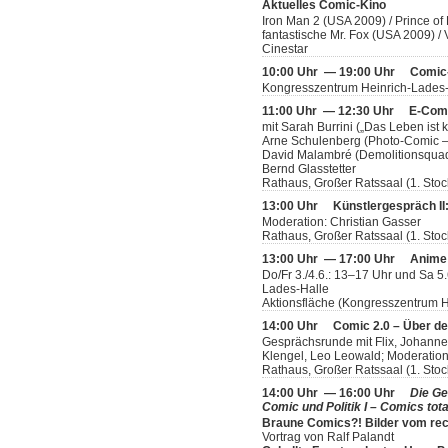
Aktuelles Comic-Kino
Iron Man 2 (USA 2009) / Prince of
fantastische Mr. Fox (USA 2009) 
Cinestar
10:00 Uhr — 19:00 Uhr
Comic
Kongresszentrum Heinrich-Lades
11:00 Uhr — 12:30 Uhr
E-Comi
mit Sarah Burrini („Das Leben ist
Arne Schulenberg (Photo-Comic –
David Malambré (Demolitionsquad
Bernd Glasstetter
Rathaus, Großer Ratssaal (1. Stoc
13:00 Uhr
Künstlergespräch II: 
Moderation: Christian Gasser
Rathaus, Großer Ratssaal (1. Stoc
13:00 Uhr — 17:00 Uhr
Anime
Do/Fr 3./4.6.: 13–17 Uhr und Sa 5
Lades-Halle
Aktionsfläche (Kongresszentrum H
14:00 Uhr
Comic 2.0 – Über d
Gesprächsrunde mit Flix, Johannes
Klengel, Leo Leowald; Moderation
Rathaus, Großer Ratssaal (1. Stoc
14:00 Uhr — 16:00 Uhr
Die Ge
Comic und Politik I – Comics tota
Braune Comics?! Bilder vom rec
Vortrag von Ralf Palandt