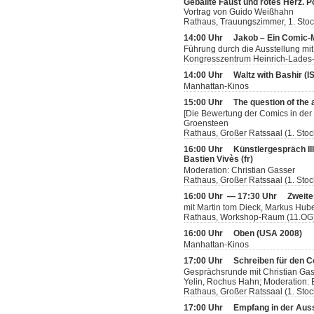
Geballte Faust und rotes Herz. 
Vortrag von Guido Weißhahn
Rathaus, Trauungszimmer, 1. Sto
14:00 Uhr
Jakob – Ein Comic
Führung durch die Ausstellung mit
Kongresszentrum Heinrich-Lades-H
14:00 Uhr
Waltz with Bashir (
Manhattan-Kinos
15:00 Uhr
The question of the 
[Die Bewertung der Comics in der 
Groensteen
Rathaus, Großer Ratssaal (1. Stoc
16:00 Uhr
Künstlergespräch II
Bastien Vivès (fr)
Moderation: Christian Gasser
Rathaus, Großer Ratssaal (1. Stoc
16:00 Uhr — 17:30 Uhr
Zweite
mit Martin tom Dieck, Markus Hube
Rathaus, Workshop-Raum (11.OG
16:00 Uhr
Oben (USA 2008)
Manhattan-Kinos
17:00 Uhr
Schreiben für den 
Gesprächsrunde mit Christian Gas
Yelin, Rochus Hahn; Moderation: B
Rathaus, Großer Ratssaal (1. Stoc
17:00 Uhr
Empfang in der Auss