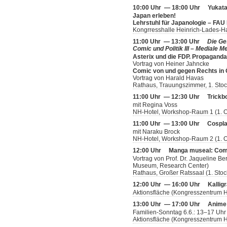
10:00 Uhr — 18:00 Uhr
Yukata
Japan erleben!
Lehrstuhl für Japanologie – FAU
Kongrresshalle Heinrich-Lades-H
11:00 Uhr — 13:00 Uhr
Die Ge
Comic und Politik III – Mediale
Asterix und die FDP. Propagand
Vortrag von Heiner Jahncke
Comic von und gegen Rechts in 
Vortrag von Harald Havas
Rathaus, Trauungszimmer, 1. Sto
11:00 Uhr — 12:30 Uhr
Trickb
mit Regina Voss
NH-Hotel, Workshop-Raum 1 (1. 
11:00 Uhr — 13:00 Uhr
Cospl
mit Naraku Brock
NH-Hotel, Workshop-Raum 2 (1. 
12:00 Uhr
Manga museal: Com
Vortrag von Prof. Dr. Jaqueline Be
Museum, Research Center)
Rathaus, Großer Ratssaal (1. Stoc
12:00 Uhr — 16:00 Uhr
Kallig
Aktionsfläche (Kongresszentrum H
13:00 Uhr — 17:00 Uhr
Anime
Familien-Sonntag 6.6.: 13–17 Uh
Aktionsfläche (Kongresszentrum H