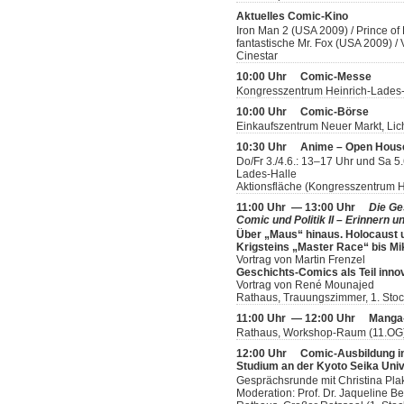
Aktuelles Comic-Kino
Iron Man 2 (USA 2009) / Prince of
fantastische Mr. Fox (USA 2009) 
Cinestar
10:00 Uhr
Comic-Messe
Kongresszentrum Heinrich-Lades
10:00 Uhr
Comic-Börse
Einkaufszentrum Neuer Markt, Lic
10:30 Uhr
Anime – Open Hous
Do/Fr 3./4.6.: 13–17 Uhr und Sa 5
Lades-Halle
Aktionsfläche (Kongresszentrum H
11:00 Uhr — 13:00 Uhr
Die Ge
Comic und Politik II – Erinnern u
Über „Maus“ hinaus. Holocaust 
Krigsteins „Master Race“ bis M
Vortrag von Martin Frenzel
Geschichts-Comics als Teil inno
Vortrag von René Mounajed
Rathaus, Trauungszimmer, 1. Sto
11:00 Uhr — 12:00 Uhr
Manga-
Rathaus, Workshop-Raum (11.OG
12:00 Uhr
Comic-Ausbildung i
Studium an der Kyoto Seika Univ
Gesprächsrunde mit Christina Pla
Moderation: Prof. Dr. Jaqueline Be