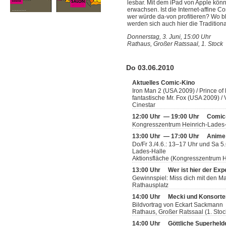
lesbar. Mit dem iPad von Apple kön
erwachsen. Ist die Internet-affine 
wer würde da-von profitieren? Wo 
werden sich auch hier die Tradition
Donnerstag, 3. Juni, 15:00 Uhr
Rathaus, Großer Ratssaal, 1. Stock
Do 03.06.2010
Aktuelles Comic-Kino
Iron Man 2 (USA 2009) / Prince of
fantastische Mr. Fox (USA 2009) 
Cinestar
12:00 Uhr — 19:00 Uhr
Comic
Kongresszentrum Heinrich-Lades
13:00 Uhr — 17:00 Uhr
Anime
Do/Fr 3./4.6.: 13–17 Uhr und Sa 5
Lades-Halle
Aktionsfläche (Kongresszentrum H
13:00 Uhr
Wer ist hier der Exp
Gewinnspiel: Miss dich mit den 
Rathausplatz
14:00 Uhr
Mecki und Konsorten
Bildvortrag von Eckart Sackmann
Rathaus, Großer Ratssaal (1. Stoc
14:00 Uhr
Göttliche Superheld