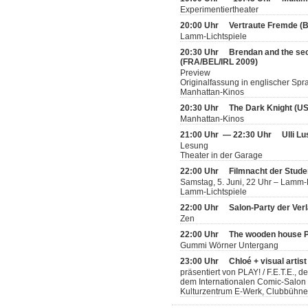
Experimentiertheater
20:00 Uhr
Vertraute Fremde (
Lamm-Lichtspiele
20:30 Uhr
Brendan and the sec
(FRA/BEL/IRL 2009)
Preview
Originalfassung in englischer Spr
Manhattan-Kinos
20:30 Uhr
The Dark Knight (U
Manhattan-Kinos
21:00 Uhr — 22:30 Uhr
Ulli L
Lesung
Theater in der Garage
22:00 Uhr
Filmnacht der Stude
Samstag, 5. Juni, 22 Uhr – Lamm-
Lamm-Lichtspiele
22:00 Uhr
Salon-Party der Ver
Zen
22:00 Uhr
The wooden house P
Gummi Wörner Untergang
23:00 Uhr
Chloé + visual artis
präsentiert von PLAY! / F.E.T.E., 
dem Internationalen Comic-Salon
Kulturzentrum E-Werk, Clubbühne