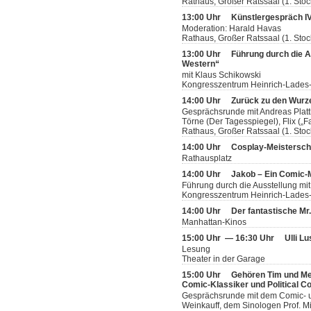
Rathaus, Großer Ratssaal (1. Stoc
13:00 Uhr
Künstlergespräch IV:
Moderation: Harald Havas
Rathaus, Großer Ratssaal (1. Stoc
13:00 Uhr
Führung durch die A
Western“
mit Klaus Schikowski
Kongresszentrum Heinrich-Lades-
14:00 Uhr
Zurück zu den Wurze
Gesprächsrunde mit Andreas Plattha
Törne (Der Tagesspiegel), Flix („Fa
Rathaus, Großer Ratssaal (1. Stoc
14:00 Uhr
Cosplay-Meistersch
Rathausplatz
14:00 Uhr
Jakob – Ein Comic
Führung durch die Ausstellung mit
Kongresszentrum Heinrich-Lades-H
14:00 Uhr
Der fantastische Mr
Manhattan-Kinos
15:00 Uhr — 16:30 Uhr
Ulli L
Lesung
Theater in der Garage
15:00 Uhr
Gehören Tim und Me
Comic-Klassiker und Political C
Gesprächsrunde mit dem Comic- u
Weinkauff, dem Sinologen Prof. M