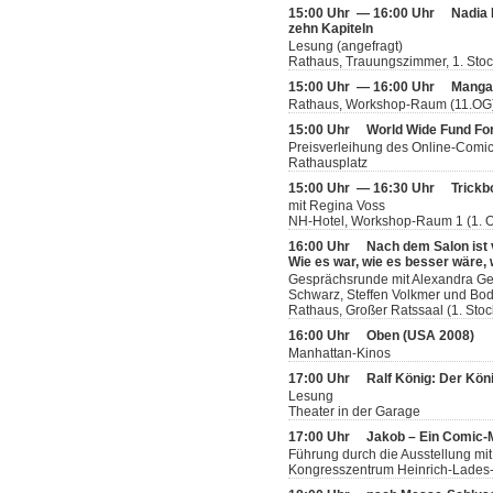
15:00 Uhr — 16:00 Uhr
Nadia 
zehn Kapiteln
Lesung (angefragt)
Rathaus, Trauungszimmer, 1. Sto
15:00 Uhr — 16:00 Uhr
Manga-
Rathaus, Workshop-Raum (11.OG
15:00 Uhr
World Wide Fund Fo
Preisverleihung des Online-Comi
Rathausplatz
15:00 Uhr — 16:30 Uhr
Trickb
mit Regina Voss
NH-Hotel, Workshop-Raum 1 (1. 
16:00 Uhr
Nach dem Salon ist
Wie es war, wie es besser wäre, 
Gesprächsrunde mit Alexandra Germ
Schwarz, Steffen Volkmer und Bodo
Rathaus, Großer Ratssaal (1. Stoc
16:00 Uhr
Oben (USA 2008)
Manhattan-Kinos
17:00 Uhr
Ralf König: Der Köni
Lesung
Theater in der Garage
17:00 Uhr
Jakob – Ein Comic
Führung durch die Ausstellung mit
Kongresszentrum Heinrich-Lades-H