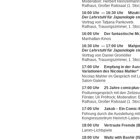
Moderation: Herbert Heinzelmann
Rathaus, Großer Ratssaal (1. Stoc
16:00 Uhr — 16:30 Uhr
Mizuki
Der Lehrstuhl für Japanologie ste
Vortrag von Tatjana Pankovets
Rathaus, Trauungszimmer, 1. Sto
16:00 Uhr
Der fantastische Mr
Manhattan-Kinos
16:30 Uhr — 17:00 Uhr
Mahjon
Der Lehrstuhl für Japanologie ste
Vortrag von Daniel Gromöller
Rathaus, Trauungszimmer, 1. Sto
17:00 Uhr
Empfang in der Aus
Variationen des Nicolas Mahler“
Nicolas Mahler im Gespräch mit L
Salon-Galerie
17:00 Uhr
25 Jahre comicplus+
Podiumsgespräch mit den Zeitzeug
Förster, Uli Pröfrock; Moderation
Rathaus, Großer Ratssaal (1. Stoc
17:00 Uhr
Jakob – Ein Comic
Führung durch die Ausstellung mit
Kongresszentrum Heinrich-Lades-H
18:00 Uhr
Vertraute Fremde (
Lamm-Lichtspiele
18:00 Uhr
Waltz with Bashir (