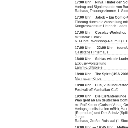
17:00 Uhr
Ninja! Hinter den Sc
Vortrag und Signierstunde von Bar
Rathaus, Trauungszimmer, 1. Sto
17:00 Uhr
Jakob – Ein Comic
Führung durch die Ausstellung mit
Kongresszentrum Heinrich-Lades-H
17:00 Uhr
Cosplay-Workshop
mit Naraku Brock
NH-Hotel, Workshop-Raum 2 (1. 
17:00 Uhr — 22:00 Uhr
toonsU
Gaststätte Hinterhaus
18:00 Uhr
Schlau wie ein Luch
Exklusiv-Vorstellung
Lamm-Lichtspiele
18:00 Uhr
The Spirit (USA 200
Manhattan-Kinos
18:00 Uhr
DJs, VJs und Perfec
Festivaltreff Manhattan-Café
19:00 Uhr
Die Elefantenrunde
Was geht ab am deutschen Com
mit Ralf Keiser (Carlsen Verlag
Verlagsgesellschaften mBH), Max 
(Reprodukt) und Dirk Schulz (Split
Jurgeit
Rathaus, Großer Ratssaal (1. Stoc
19:00 Uhr — 19:45 Uhr
Multim