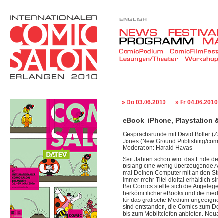
» Do 03.06.2010
» Fr 04.06.2010
eBook, iPhone, Playstation 
Gesprächsrunde mit David Boller (Za
Jones (New Ground Publishing/comi
Moderation: Harald Havas
Seit Jahren schon wird das Ende d
bislang eine wenig überzeugende Al
mal Deinen Computer mit an den St
immer mehr Titel digital erhältlich s
Bei Comics stellte sich die Angele
herkömmlicher eBooks und die nied
für das grafische Medium ungeeigne
sind entstanden, die Comics zum D
bis zum Mobiltelefon anbieten. Neua