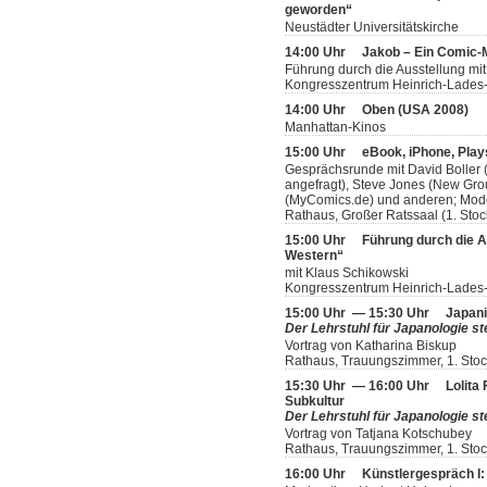
geworden“
Neustädter Universitätskirche
14:00 Uhr
Jakob – Ein Comic
Führung durch die Ausstellung mit
Kongresszentrum Heinrich-Lades-H
14:00 Uhr
Oben (USA 2008)
Manhattan-Kinos
15:00 Uhr
eBook, iPhone, Play
Gesprächsrunde mit David Boller (
angefragt), Steve Jones (New Grou
(MyComics.de) und anderen; Mode
Rathaus, Großer Ratssaal (1. Stoc
15:00 Uhr
Führung durch die A
Western“
mit Klaus Schikowski
Kongresszentrum Heinrich-Lades-
15:00 Uhr — 15:30 Uhr
Japani
Der Lehrstuhl für Japanologie ste
Vortrag von Katharina Biskup
Rathaus, Trauungszimmer, 1. Sto
15:30 Uhr — 16:00 Uhr
Lolita
Subkultur
Der Lehrstuhl für Japanologie ste
Vortrag von Tatjana Kotschubey
Rathaus, Trauungszimmer, 1. Sto
16:00 Uhr
Künstlergespräch I: 