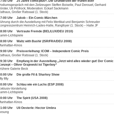
17:00 Uhr
25 Jahre comicplus+. Die Gründerzeit der frühen 80er
odiumsgespräch mit den Zeitzeugen Steffen Boiselle, Paul Derouet, Gerhard
örster, Uli Pröfrock; Moderation: Eckart Sackmann
athaus, Großer Ratssaal (1. Stock)
17:00 Uhr
Jakob – Ein Comic-Märchen
ührung durch die Ausstellung mit Felix Mertikat und Benjamin Schreuder
ongresszentrum Heinrich-Lades-Halle, Rangfoyer (1. Stock) – Halle JF
18:00 Uhr
Vertraute Fremde (BEL/LUX/DEU 2010)
Lamm-Lichtspiele
18:00 Uhr
Waltz with Bashir (ISR/FRA/DEU 2008)
Manhattan-Kinos
19:00 Uhr
Preisverleihung: ICOM – Independent Comic Preis
athaus, Großer Ratssaal (1. Stock)
19:30 Uhr
Empfang in der Ausstellung „Jetzt wird alles wieder gut! Der Comic
onzept – Oliver Grajewski ist Tigerboy“
rühere Galerie Beck
20:00 Uhr
Die große Fil & Sharkey Show
ifty fifty
20:00 Uhr
Schlau wie ein Luchs (ESP 2008)
xklusiv-Vorstellung
Lamm-Lichtspiele
20:00 Uhr
The Spirit (USA 2008)
Manhattan-Kinos
21:00 Uhr
Uli Oesterle: Hector Umbra
Lesung