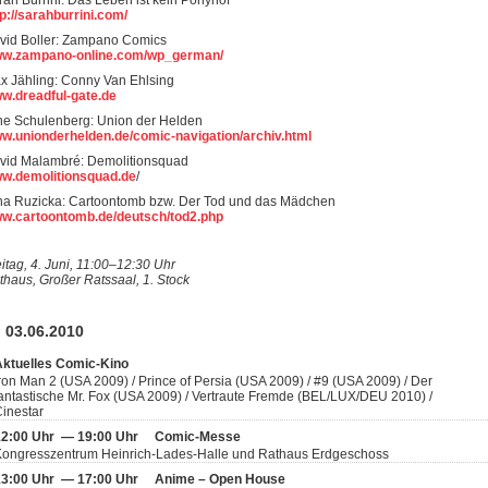
rah Burrini: Das Leben ist kein Ponyhof
tp://sarahburrini.com/
vid Boller: Zampano Comics
w.zampano-online.com/wp_german/
x Jähling: Conny Van Ehlsing
w.dreadful-gate.de
ne Schulenberg: Union der Helden
w.unionderhelden.de/comic-navigation/archiv.html
vid Malambré: Demolitionsquad
w.demolitionsquad.de
/
na Ruzicka: Cartoontomb bzw. Der Tod und das Mädchen
w.cartoontomb.de/deutsch/tod2.php
eitag, 4. Juni, 11:00–12:30 Uhr
thaus, Großer Ratssaal, 1. Stock
 03.06.2010
Aktuelles Comic-Kino
ron Man 2 (USA 2009) / Prince of Persia (USA 2009) / #9 (USA 2009) / Der
antastische Mr. Fox (USA 2009) / Vertraute Fremde (BEL/LUX/DEU 2010) /
inestar
12:00 Uhr — 19:00 Uhr
Comic-Messe
Kongresszentrum Heinrich-Lades-Halle und Rathaus Erdgeschoss
13:00 Uhr — 17:00 Uhr
Anime – Open House