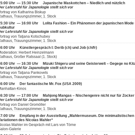
15:00 Uhr — 15:30 Uhr
Japanische Maskottchen – Niedlich und nützlich
er Lehrstuhl für Japanologie stellt sich vor
ortrag von Katharina Biskup
athaus, Trauungszimmer, 1. Stock
15:30 Uhr — 16:00 Uhr
Lolita Fashion – Ein Phänomen der japanischen Mode
Subkultur
er Lehrstuhl für Japanologie stellt sich vor
ortrag von Tatjana Kotschubey
athaus, Trauungszimmer, 1. Stock
16:00 Uhr
Künstlergespräch I: Derib (ch) und Job (ch/fr)
oderation: Herbert Heinzelmann
athaus, Großer Ratssaal (1. Stock)
16:00 Uhr — 16:30 Uhr
Mizuki Shigeru und seine Geisterwelt – Gegege no Kit
er Lehrstuhl für Japanologie stellt sich vor
ortrag von Tatjana Pankovets
athaus, Trauungszimmer, 1. Stock
16:00 Uhr
Der fantastische Mr. Fox (USA 2009)
Manhattan-Kinos
16:30 Uhr — 17:00 Uhr
Mahjong Mangas – Nischengenre nicht nur für Zocker
er Lehrstuhl für Japanologie stellt sich vor
ortrag von Daniel Gromöller
athaus, Trauungszimmer, 1. Stock
17:00 Uhr
Empfang in der Ausstellung „Mahlermuseum. Die minimalistischen
ariationen des Nicolas Mahler“
icolas Mahler im Gespräch mit Lars von Törne
alon-Galerie