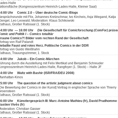
Lades-Halle
ktionsfläche (Kongresszentrum Heinrich-Lades-Halle, Kleiner Saal)
14:00 Uhr
Comic 2.0 – Über deutsche Comic-Blogs
esprächsrunde mit Flix, Johannes Kretzschmar, Ivo Kircheis, Asja Wiegand, Katja
lengel, Leo Leowald; Moderation: Klaus Schikowski
athaus, Großer Ratssaal (1. Stock)
14:00 Uhr — 16:00 Uhr
Die Gesellschaft für Comicforschung (ComFor) präsen
omic und Politik I – Comics totalitär
Braune Comics?! Bilder vom rechten Rand der Gesellschaft
ortrag von Ralf Palandt
eballte Faust und rotes Herz. Politische Comics in der DDR
Vortrag von Guido Weißhahn
athaus, Trauungszimmer, 1. Stock
14:00 Uhr
Jakob – Ein Comic-Märchen
ührung durch die Ausstellung mit Felix Mertikat und Benjamin Schreuder
ongresszentrum Heinrich-Lades-Halle, Rangfoyer (1. Stock) – Halle JF
14:00 Uhr
Waltz with Bashir (ISR/FRA/DEU 2008)
Manhattan-Kinos
15:00 Uhr
The question of the artistic judgment about comics
Die Bewertung der Comics in der Kunst] Vortrag in englischer Sprache von Thierry
Groensteen
athaus, Großer Ratssaal (1. Stock)
16:00 Uhr
Künstlergespräch III: Marc-Antoine Mathieu (fr), David Prudhomme (
astien Vivès (fr)
oderation: Christian Gasser
athaus, Großer Ratssaal (1. Stock)