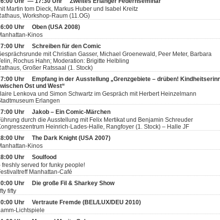
16:00 Uhr — 17:30 Uhr
Zweites Erlanger Federnseminar
it Martin tom Dieck, Markus Huber und Isabel Kreitz
Rathaus, Workshop-Raum (11.OG)
16:00 Uhr
Oben (USA 2008)
Manhattan-Kinos
17:00 Uhr
Schreiben für den Comic
esprächsrunde mit Christian Gasser, Michael Groenewald, Peer Meter, Barbara
elin, Rochus Hahn; Moderation: Brigitte Helbling
athaus, Großer Ratssaal (1. Stock)
17:00 Uhr
Empfang in der Ausstellung „Grenzgebiete – drüben! Kindheitseri
zwischen Ost und West“
laire Lenkova und Simon Schwartz im Gespräch mit Herbert Heinzelmann
Stadtmuseum Erlangen
17:00 Uhr
Jakob – Ein Comic-Märchen
ührung durch die Ausstellung mit Felix Mertikat und Benjamin Schreuder
ongresszentrum Heinrich-Lades-Halle, Rangfoyer (1. Stock) – Halle JF
18:00 Uhr
The Dark Knight (USA 2007)
Manhattan-Kinos
18:00 Uhr
Soulfood
 freshly served for funky people!
estivaltreff Manhattan-Café
20:00 Uhr
Die große Fil & Sharkey Show
ifty fifty
20:00 Uhr
Vertraute Fremde (BEL/LUX/DEU 2010)
Lamm-Lichtspiele