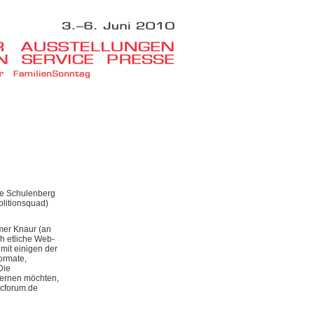
rne Schulenberg
litionsquad)
mer Knaur (an
ch etliche Web-
mit einigen der
ormate,
Die
 lernen möchten,
icforum.de