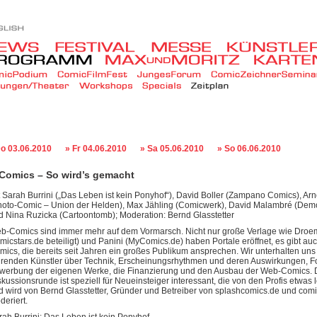
Do 03.06.2010
» Fr 04.06.2010
» Sa 05.06.2010
» So 06.06.2010
Comics – So wird’s gemacht
t Sarah Burrini („Das Leben ist kein Ponyhof“), David Boller (Zampano Comics), A
hoto-Comic – Union der Helden), Max Jähling (Comicwerk), David Malambré (Demo
d Nina Ruzicka (Cartoontomb); Moderation: Bernd Glasstetter
b-Comics sind immer mehr auf dem Vormarsch. Nicht nur große Verlage wie Droe
micstars.de beteiligt) und Panini (MyComics.de) haben Portale eröffnet, es gibt au
mics, die bereits seit Jahren ein großes Publikum ansprechen. Wir unterhalten uns 
hrenden Künstler über Technik, Erscheinungsrhythmen und deren Auswirkungen, F
werbung der eigenen Werke, die Finanzierung und den Ausbau der Web-Comics. 
skussionsrunde ist speziell für Neueinsteiger interessant, die von den Profis etwas
d wird von Bernd Glasstetter, Gründer und Betreiber von splashcomics.de und com
deriert.