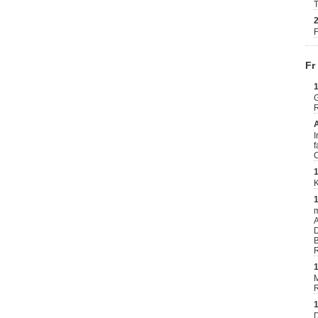
T
F
Fr
G
R
I
f
C
m
A
D
B
R
M
R
D