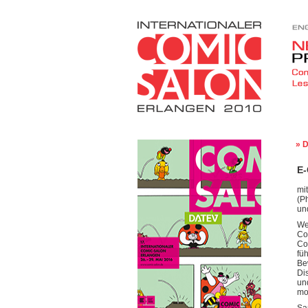
» 
E-
mi
(P
un
We
Co
Co
fü
Be
Di
un
mo