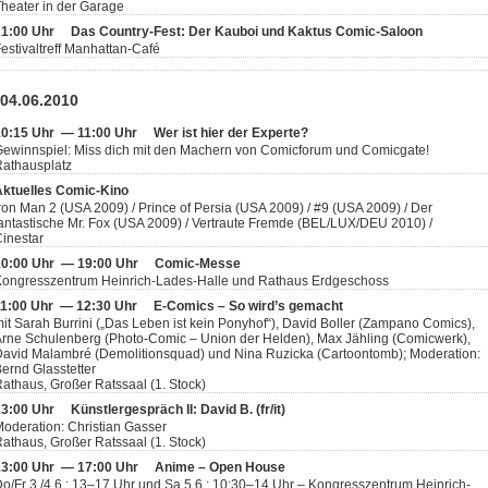
heater in der Garage
21:00 Uhr
Das Country-Fest: Der Kauboi und Kaktus Comic-Saloon
estivaltreff Manhattan-Café
 04.06.2010
10:15 Uhr — 11:00 Uhr
Wer ist hier der Experte?
ewinnspiel: Miss dich mit den Machern von Comicforum und Comicgate!
athausplatz
Aktuelles Comic-Kino
ron Man 2 (USA 2009) / Prince of Persia (USA 2009) / #9 (USA 2009) / Der
antastische Mr. Fox (USA 2009) / Vertraute Fremde (BEL/LUX/DEU 2010) /
inestar
10:00 Uhr — 19:00 Uhr
Comic-Messe
Kongresszentrum Heinrich-Lades-Halle und Rathaus Erdgeschoss
11:00 Uhr — 12:30 Uhr
E-Comics – So wird’s gemacht
it Sarah Burrini („Das Leben ist kein Ponyhof“), David Boller (Zampano Comics),
rne Schulenberg (Photo-Comic – Union der Helden), Max Jähling (Comicwerk),
avid Malambré (Demolitionsquad) und Nina Ruzicka (Cartoontomb); Moderation:
ernd Glasstetter
athaus, Großer Ratssaal (1. Stock)
13:00 Uhr
Künstlergespräch II: David B. (fr/it)
oderation: Christian Gasser
athaus, Großer Ratssaal (1. Stock)
13:00 Uhr — 17:00 Uhr
Anime – Open House
o/Fr 3./4.6.: 13–17 Uhr und Sa 5.6.: 10:30–14 Uhr – Kongresszentrum Heinrich-