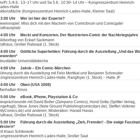
o/Fr 3./4.6.: 13–17 Uhr und Sa 5.6.: 10:30–14 Uhr – Kongresszentrum Heinrich-
Lades-Halle
ktionsfläche (Kongresszentrum Heinrich-Lades-Halle, Kleiner Saal)
13:00 Uhr
Wer ist hier der Experte?
ewinnspiel: Miss dich mit den Machern von Comicforum und Comicgate!
athausplatz
14:00 Uhr
Mecki und Konsorten. Der Illustrierten-Comic der Nachkriegsjahre
ildvortrag von Eckart Sackmann
athaus, Großer Ratssaal (1. Stock)
14:00 Uhr
Göttliche Superhelden: Führung durch die Ausstellung „Und das Wort
geworden“
eustädter Universitätskirche
14:00 Uhr
Jakob – Ein Comic-Märchen
ührung durch die Ausstellung mit Felix Mertikat und Benjamin Schreuder
ongresszentrum Heinrich-Lades-Halle, Rangfoyer (1. Stock) – Halle JF
14:00 Uhr
Oben (USA 2008)
Manhattan-Kinos
15:00 Uhr
eBook, iPhone, Playstation & Co
esprächsrunde mit David Boller (Zampano Comics), Horst Gotta (Splitter Verlag,
ngefragt), Steve Jones (New Ground Publishing/comicstars.de), Steffen Volkmer
MyComics.de) und anderen; Moderation: Harald Havas
athaus, Großer Ratssaal (1. Stock)
15:00 Uhr
Führung durch die Ausstellung „Zieh, Fremder! - Die ewige Faszinat
Western“
it Klaus Schikowski
ongresszentrum Heinrich-Lades-Halle, Großer Saal