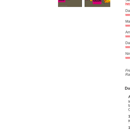
Sa
ht
Da
ww
Ma
ww
Ar
ww
Da
ww
Ni
ww
Fr
Ra
Do
I
f
C