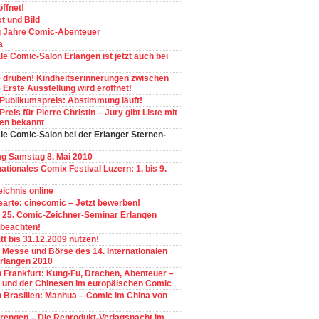
öffnet!
t und Bild
g Jahre Comic-Abenteuer
a
le Comic-Salon Erlangen ist jetzt auch bei
– drüben! Kindheitserinnerungen zwischen
 Erste Ausstellung wird eröffnet!
Publikumspreis: Abstimmung läuft!
reis für Pierre Christin – Jury gibt Liste mit
en bekannt
ale Comic-Salon bei der Erlanger Sternen-
ag Samstag 8. Mai 2010
ationales Comix Festival Luzern: 1. bis 9.
eichnis online
arte: cinecomic – Jetzt bewerben!
! 25. Comic-Zeichner-Seminar Erlangen
 beachten!
t bis 31.12.2009 nutzen!
 Messe und Börse des 14. Internationalen
rlangen 2010
 Frankfurt: Kung-Fu, Drachen, Abenteuer –
s und der Chinesen im europäischen Comic
 Brasilien: Manhua – Comic im China von
engen – Die Reprodukt-Verlagsnacht im