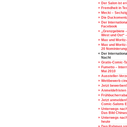
»
Der Salon ist er
»
Fremdheit in Tex
»
Mecki – Sechzi
»
Die Duckoment
»
Der Internationa
Facebook
»
„Grenzgebiete 
West und Ost“ –
»
Max und Moritz-
»
Max und Moritz-P
20 Nominierung
«
Der Internation
Nacht
»
Gratis-Comic-T
»
Fumetto – Intern
Mai 2010
»
Aussteller-Verz
»
Wettbewerb cine
»
Jetzt bewerben
»
Anmeldefristen
»
Frühbucherrabat
»
Jetzt anmelden!
Comic-Salons E
»
Unterwegs nach
Das Bild China
»
Unterwegs nach
heute
»
Den Rahmen spr