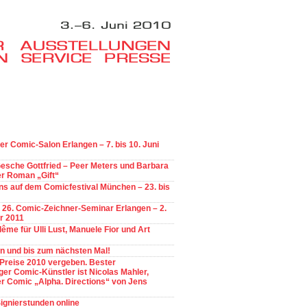
ler Comic-Salon Erlangen – 7. bis 10. Juni
esche Gottfried – Peer Meters und Barbara
er Roman „Gift“
s auf dem Comicfestival München – 23. bis
 26. Comic-Zeichner-Seminar Erlangen – 2.
r 2011
ême für Ulli Lust, Manuele Fior und Art
n und bis zum nächsten Mal!
Preise 2010 vergeben. Bester
er Comic-Künstler ist Nicolas Mahler,
r Comic „Alpha. Directions“ von Jens
Signierstunden online