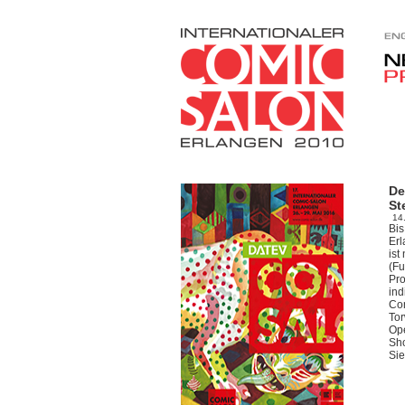
De
St
14
Bis
Erl
ist
(F
Pro
ind
Com
Tor
Op
Sho
Sie