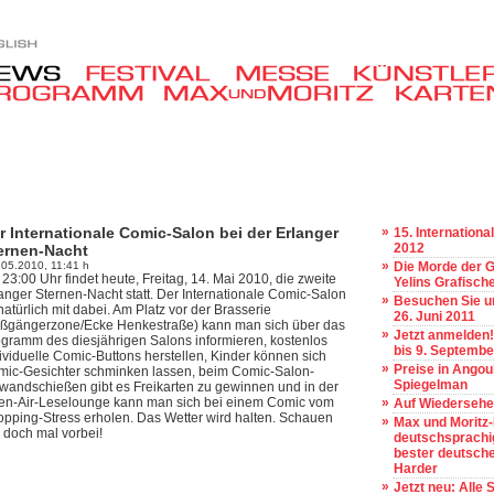
r Internationale Comic-Salon bei der Erlanger
»
15. Internationa
2012
ernen-Nacht
»
.05.2010, 11:41 h
Die Morde der G
 23:00 Uhr findet heute, Freitag, 14. Mai 2010, die zweite
Yelins Grafisch
anger Sternen-Nacht statt. Der Internationale Comic-Salon
»
Besuchen Sie un
 natürlich mit dabei. Am Platz vor der Brasserie
26. Juni 2011
ußgängerzone/Ecke Henkestraße) kann man sich über das
»
Jetzt anmelden!
gramm des diesjährigen Salons informieren, kostenlos
bis 9. Septembe
ividuelle Comic-Buttons herstellen, Kinder können sich
»
Preise in Angoul
ic-Gesichter schminken lassen, beim Comic-Salon-
Spiegelman
wandschießen gibt es Freikarten zu gewinnen und in der
en-Air-Leselounge kann man sich bei einem Comic vom
»
Auf Wiedersehe
pping-Stress erholen. Das Wetter wird halten. Schauen
»
Max und Moritz-
 doch mal vorbei!
deutschsprachig
bester deutsche
Harder
»
Jetzt neu: Alle 