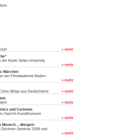
alons
rück!
» mehr
che“
 der Kyoto Seika University
» mehr
ic-Märchen
 an der Filmakademie Baden-
» mehr
 Comic-Blogs aus Deutschland
» mehr
omic
ldern
» mehr
omics und Cartoons
zu Gast im Kunstmuseum
» mehr
e Mensch ... Morgen!
c-Zeichner-Seminar 2009 und
» mehr