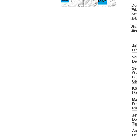
Des
Erl
Sch
sie
Aus
Ein
Ja
Di
Vo
De
Se
Gr
Ba
Ge
Ko
De
Ma
Di
Ma
Je
De
Ti
As
De