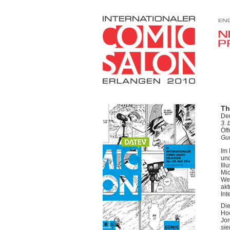
Th
De
3. 
Öf
Gu
Im 
un
Ill
Mic
Wer
akt
Int
Die
Hoc
Jor
si