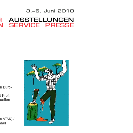
n Büro-
 Prof.
tuellen
r
a ATAK) /
hael