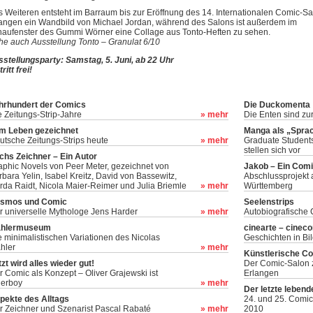
 Weiteren entsteht im Barraum bis zur Eröffnung des 14. Internationalen Comic-S
angen ein Wandbild von Michael Jordan, während des Salons ist außerdem im
aufenster des Gummi Wörner eine Collage aus Tonto-Heften zu sehen.
he auch Ausstellung Tonto – Granulat 6/10
stellungsparty: Samstag, 5. Juni, ab 22 Uhr
tritt frei!
hrhundert der Comics
Die Duckomenta
e Zeitungs-Strip-Jahre
» mehr
Die Enten sind zu
m Leben gezeichnet
Manga als „Spra
utsche Zeitungs-Strips heute
» mehr
Graduate Students
stellen sich vor
chs Zeichner – Ein Autor
aphic Novels von Peer Meter, gezeichnet von
Jakob – Ein Com
rbara Yelin, Isabel Kreitz, David von Bassewitz,
Abschlussprojekt
rda Raidt, Nicola Maier-Reimer und Julia Briemle
» mehr
Württemberg
smos und Comic
Seelenstrips
r universelle Mythologe Jens Harder
» mehr
Autobiografische
hlermuseum
cinearte – cinec
e minimalistischen Variationen des Nicolas
Geschichten in Bi
hler
» mehr
Künstlerische C
tzt wird alles wieder gut!
Der Comic-Salon 
r Comic als Konzept – Oliver Grajewski ist
Erlangen
gerboy
» mehr
Der letzte lebend
pekte des Alltags
24. und 25. Comi
r Zeichner und Szenarist Pascal Rabaté
» mehr
2010