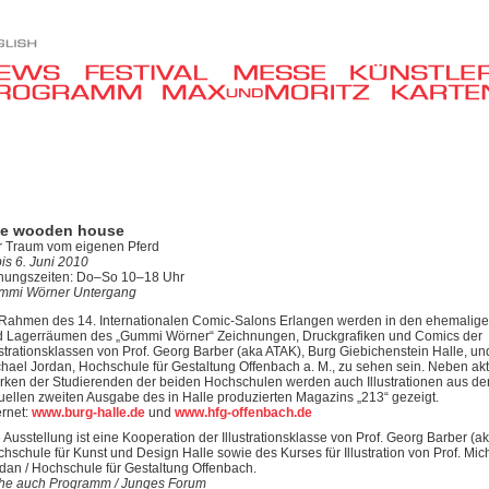
e wooden house
r Traum vom eigenen Pferd
bis 6. Juni 2010
fnungszeiten: Do–So 10–18 Uhr
mmi Wörner Untergang
Rahmen des 14. Internationalen Comic-Salons Erlangen werden in den ehemalige
d Lagerräumen des „Gummi Wörner“ Zeichnungen, Druckgrafiken und Comics der
ustrationsklassen von Prof. Georg Barber (aka ATAK), Burg Giebichenstein Halle, und
hael Jordan, Hochschule für Gestaltung Offenbach a. M., zu sehen sein. Neben ak
ken der Studierenden der beiden Hochschulen werden auch Illustrationen aus de
uellen zweiten Ausgabe des in Halle produzierten Magazins „213“ gezeigt.
ernet:
www.burg-halle.de
und
www.hfg-offenbach.de
 Ausstellung ist eine Kooperation der Illustrationsklasse von Prof. Georg Barber (ak
hschule für Kunst und Design Halle sowie des Kurses für Illustration von Prof. Mic
dan / Hochschule für Gestaltung Offenbach.
ehe auch Programm / Junges Forum