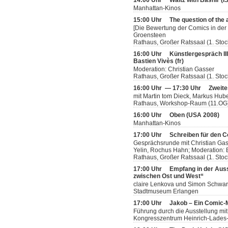
14:00 Uhr
Waltz with Bashir (
Manhattan-Kinos
15:00 Uhr
The question of the 
[Die Bewertung der Comics in der 
Groensteen
Rathaus, Großer Ratssaal (1. Stoc
16:00 Uhr
Künstlergespräch II
Bastien Vivès (fr)
Moderation: Christian Gasser
Rathaus, Großer Ratssaal (1. Stoc
16:00 Uhr — 17:30 Uhr
Zweite
mit Martin tom Dieck, Markus Hube
Rathaus, Workshop-Raum (11.OG
16:00 Uhr
Oben (USA 2008)
Manhattan-Kinos
17:00 Uhr
Schreiben für den 
Gesprächsrunde mit Christian Gas
Yelin, Rochus Hahn; Moderation: B
Rathaus, Großer Ratssaal (1. Stoc
17:00 Uhr
Empfang in der Auss
zwischen Ost und West“
claire Lenkova und Simon Schwar
Stadtmuseum Erlangen
17:00 Uhr
Jakob – Ein Comic
Führung durch die Ausstellung mit
Kongresszentrum Heinrich-Lades-H