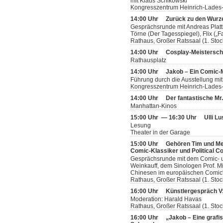
mit Klaus Schikowski
Kongresszentrum Heinrich-Lades-
14:00 Uhr
Zurück zu den Wurze
Gesprächsrunde mit Andreas Plattha
Törne (Der Tagesspiegel), Flix („Fa
Rathaus, Großer Ratssaal (1. Stoc
14:00 Uhr
Cosplay-Meistersch
Rathausplatz
14:00 Uhr
Jakob – Ein Comic
Führung durch die Ausstellung mit
Kongresszentrum Heinrich-Lades-H
14:00 Uhr
Der fantastische Mr
Manhattan-Kinos
15:00 Uhr — 16:30 Uhr
Ulli L
Lesung
Theater in der Garage
15:00 Uhr
Gehören Tim und Me
Comic-Klassiker und Political C
Gesprächsrunde mit dem Comic- u
Weinkauff, dem Sinologen Prof. M
Chinesen im europäischen Comic“
Rathaus, Großer Ratssaal (1. Stoc
16:00 Uhr
Künstlergespräch V:
Moderation: Harald Havas
Rathaus, Großer Ratssaal (1. Stoc
16:00 Uhr
„Jakob – Eine grafi