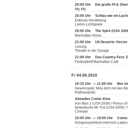
20:00 Uhr
Die große Fil & Sha
fifty fifty
20:00 Uhr
Schlau wie ein Luch
Exklusiv-Vorstellung
Lamm-Lichtspiele
20:00 Uhr
The Spirit (USA 200
Manhattan-Kinos
21:00 Uhr
Uli Oesterle: Hecto
Lesung
Theater in der Garage
21:00 Uhr
Das Country-Fest: 
Festivaltreff Manhattan-Café
Fr 04.06.2010
10:15 Uhr — 11:00 Uhr
Wer is
Gewinnspiel: Miss dich mit den 
Rathausplatz
Aktuelles Comic-Kino
Iron Man 2 (USA 2009) / Prince of
fantastische Mr. Fox (USA 2009) 
Cinestar
10:00 Uhr — 19:00 Uhr
Comic
Kongresszentrum Heinrich-Lades