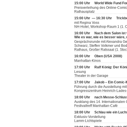
15:00 Uhr
World Wide Fund Fo
Preisverleihung des Online-Comi
Rathausplatz
15:00 Uhr — 16:30 Uhr
Trickb
mit Regina Voss
NH-Hotel, Workshop-Raum 1 (1. 
16:00 Uhr
Nach dem Salon ist
Wie es war, wie es besser wäre, 
Gesprächsrunde mit Alexandra Germ
Schwarz, Steffen Volkmer und Bodo
Rathaus, Großer Ratssaal (1. Stoc
16:00 Uhr
Oben (USA 2008)
Manhattan-Kinos
17:00 Uhr
Ralf König: Der Köni
Lesung
Theater in der Garage
17:00 Uhr
Jakob – Ein Comic
Führung durch die Ausstellung mit
Kongresszentrum Heinrich-Lades-H
18:00 Uhr
nach Messe-Schlus
Ausklang des 14. Internationalen
Festivaltreff Manhattan-Café
18:00 Uhr
Schlau wie ein Luch
Exklusiv-Vorstellung
Lamm-Lichtspiele