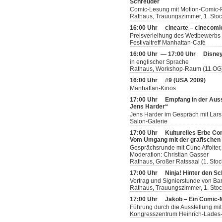
Schreuder
Comic-Lesung mit Motion-Comic-P
Rathaus, Trauungszimmer, 1. Sto
16:00 Uhr
cinearte – cinecomi
Preisverleihung des Wettbewerbs
Festivaltreff Manhattan-Café
16:00 Uhr — 17:00 Uhr
Disney
in englischer Sprache
Rathaus, Workshop-Raum (11.OG
16:00 Uhr
#9 (USA 2009)
Manhattan-Kinos
17:00 Uhr
Empfang in der Aus
Jens Harder“
Jens Harder im Gespräch mit Lars
Salon-Galerie
17:00 Uhr
Kulturelles Erbe Co
Vom Umgang mit der grafischen L
Gesprächsrunde mit Cuno Affolter,
Moderation: Christian Gasser
Rathaus, Großer Ratssaal (1. Stoc
17:00 Uhr
Ninja! Hinter den Sc
Vortrag und Signierstunde von Bar
Rathaus, Trauungszimmer, 1. Sto
17:00 Uhr
Jakob – Ein Comic
Führung durch die Ausstellung mit
Kongresszentrum Heinrich-Lades-H