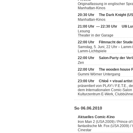
Originalfassung in englischer Spr
Manhattan-Kinos
20:30 Uhr
The Dark Knight (U
Manhattan-Kinos
21:00 Uhr — 22:30 Uhr
Ulli L
Lesung
Theater in der Garage
22:00 Uhr
Filmnacht der Stude
Samstag, 5. Juni, 22 Uhr – Lamm-
Lamm-Lichtspiele
22:00 Uhr
Salon-Party der Ver
Zen
22:00 Uhr
The wooden house P
Gummi Wörner Untergang
23:00 Uhr
Chloé + visual artis
präsentiert von PLAY! / F.E.T.E., 
dem Internationalen Comic-Salon
Kulturzentrum E-Werk, Clubbühne
So 06.06.2010
Aktuelles Comic-Kino
Iron Man 2 (USA 2009) / Prince of
fantastische Mr. Fox (USA 2009) 
Cinestar