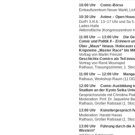
10:00 Uhr
Comic-Börse
Einkaufszentrum Neuer Markt, Lic
10:30 Uhr
Anime – Open Hous
Do/Fr 3./4.6.: 13–17 Uhr und Sa 5
Lades-Halle
Aktionsfläche (Kongresszentrum H
11:00 Uhr — 13:00 Uhr
Die Ge
Comic und Politik II – Erinnern u
Über „Maus“ hinaus. Holocaust 
Krigsteins „Master Race“ bis M
Vortrag von Martin Frenzel
Geschichts-Comics als Teil inno
Vortrag von René Mounajed
Rathaus, Trauungszimmer, 1. Sto
11:00 Uhr — 12:00 Uhr
Manga-
Rathaus, Workshop-Raum (11.OG
12:00 Uhr
Comic-Ausbildung i
Studium an der Kyoto Seika Univ
Gesprächsrunde mit Christina Pla
Moderation: Prof. Dr. Jaqueline Be
Rathaus, Großer Ratssaal (1. Stoc
13:00 Uhr
Künstlergespräch IV:
Moderation: Harald Havas
Rathaus, Großer Ratssaal (1. Stoc
13:00 Uhr
Führung durch die A
Western“