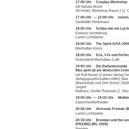
17:00 Uhr
Cosplay-Workshop
mit Naraku Brock
NH-Hotel, Workshop-Raum 2 (1. 
17:00 Uhr — 22:00 Uhr
toonsU
Gaststätte Hinterhaus
18:00 Uhr
Schlau wie ein Luch
Exklusiv-Vorstellung
Lamm-Lichtspiele
18:00 Uhr
The Spirit (USA 200
Manhattan-Kinos
18:00 Uhr
DJs, VJs und Perfec
Festivaltreff Manhattan-Café
19:00 Uhr
Die Elefantenrunde
Was geht ab am deutschen Com
mit Ralf Keiser (Carlsen Verlag
Verlagsgesellschaften mBH), Max 
(Reprodukt) und Dirk Schulz (Split
Jurgeit
Rathaus, Großer Ratssaal (1. Stoc
19:00 Uhr — 19:45 Uhr
Multim
Experimentiertheater
20:00 Uhr
Vertraute Fremde (
Lamm-Lichtspiele
20:30 Uhr
Brendan and the sec
(FRA/BEL/IRL 2009)
Preview