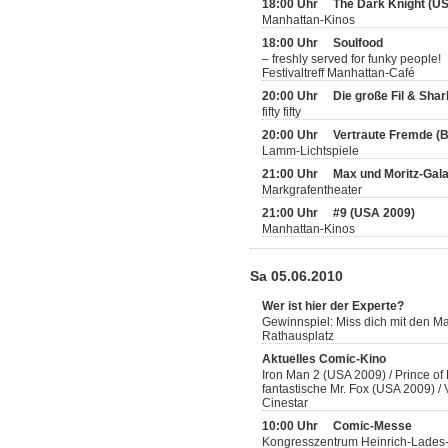
18:00 Uhr
The Dark Knight (U
Manhattan-Kinos
18:00 Uhr
Soulfood
– freshly served for funky people!
Festivaltreff Manhattan-Café
20:00 Uhr
Die große Fil & Sha
fifty fifty
20:00 Uhr
Vertraute Fremde (
Lamm-Lichtspiele
21:00 Uhr
Max und Moritz-Gal
Markgrafentheater
21:00 Uhr
#9 (USA 2009)
Manhattan-Kinos
Sa 05.06.2010
Wer ist hier der Experte?
Gewinnspiel: Miss dich mit den 
Rathausplatz
Aktuelles Comic-Kino
Iron Man 2 (USA 2009) / Prince of
fantastische Mr. Fox (USA 2009) 
Cinestar
10:00 Uhr
Comic-Messe
Kongresszentrum Heinrich-Lades