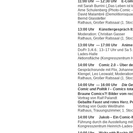
11:00 Uhr — 12:30 Uhr
E-Comi
mit Sarah Burrini („Das Leben ist
Arne Schulenberg (Photo-Comic –
David Malambré (Demolitionsquad
Bernd Glasstetter
Rathaus, Großer Ratssaal (1. Stoc
13:00 Uhr
Künstlergespräch II: 
Moderation: Christian Gasser
Rathaus, Großer Ratssaal (1. Stoc
13:00 Uhr — 17:00 Uhr
Anime
Do/Fr 3./4.6.: 13–17 Uhr und Sa 5
Lades-Halle
Aktionsfläche (Kongresszentrum H
14:00 Uhr
Comic 2.0 – Über d
Gesprächsrunde mit Flix, Johannes
Klengel, Leo Leowald; Moderation
Rathaus, Großer Ratssaal (1. Stoc
14:00 Uhr — 16:00 Uhr
Die Ge
Comic und Politik I – Comics tota
Braune Comics?! Bilder vom rec
Vortrag von Ralf Palandt
Geballte Faust und rotes Herz. 
Vortrag von Guido Weißhahn
Rathaus, Trauungszimmer, 1. Sto
14:00 Uhr
Jakob – Ein Comic
Führung durch die Ausstellung mit
Kongresszentrum Heinrich-Lades-H