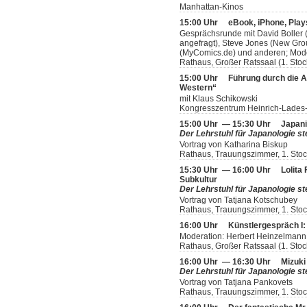
Manhattan-Kinos
15:00 Uhr
eBook, iPhone, Play
Gesprächsrunde mit David Boller (
angefragt), Steve Jones (New Grou
(MyComics.de) und anderen; Mode
Rathaus, Großer Ratssaal (1. Stoc
15:00 Uhr
Führung durch die A
Western“
mit Klaus Schikowski
Kongresszentrum Heinrich-Lades-
15:00 Uhr — 15:30 Uhr
Japani
Der Lehrstuhl für Japanologie ste
Vortrag von Katharina Biskup
Rathaus, Trauungszimmer, 1. Sto
15:30 Uhr — 16:00 Uhr
Lolita
Subkultur
Der Lehrstuhl für Japanologie ste
Vortrag von Tatjana Kotschubey
Rathaus, Trauungszimmer, 1. Sto
16:00 Uhr
Künstlergespräch I: 
Moderation: Herbert Heinzelmann
Rathaus, Großer Ratssaal (1. Stoc
16:00 Uhr — 16:30 Uhr
Mizuki
Der Lehrstuhl für Japanologie ste
Vortrag von Tatjana Pankovets
Rathaus, Trauungszimmer, 1. Sto