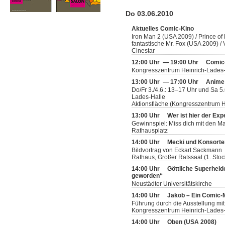
Do 03.06.2010
Aktuelles Comic-Kino
Iron Man 2 (USA 2009) / Prince of
fantastische Mr. Fox (USA 2009) 
Cinestar
12:00 Uhr — 19:00 Uhr
Comic
Kongresszentrum Heinrich-Lades
13:00 Uhr — 17:00 Uhr
Anime
Do/Fr 3./4.6.: 13–17 Uhr und Sa 5
Lades-Halle
Aktionsfläche (Kongresszentrum H
13:00 Uhr
Wer ist hier der Exp
Gewinnspiel: Miss dich mit den 
Rathausplatz
14:00 Uhr
Mecki und Konsorten
Bildvortrag von Eckart Sackmann
Rathaus, Großer Ratssaal (1. Stoc
14:00 Uhr
Göttliche Superheld
geworden“
Neustädter Universitätskirche
14:00 Uhr
Jakob – Ein Comic
Führung durch die Ausstellung mit
Kongresszentrum Heinrich-Lades-H
14:00 Uhr
Oben (USA 2008)