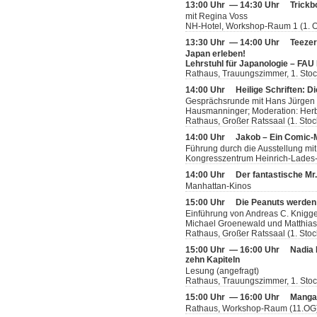
13:00 Uhr — 14:30 Uhr
Trickb
mit Regina Voss
NH-Hotel, Workshop-Raum 1 (1. 
13:30 Uhr — 14:00 Uhr
Teeze
Japan erleben!
Lehrstuhl für Japanologie – FAU
Rathaus, Trauungszimmer, 1. Sto
14:00 Uhr
Heilige Schriften: D
Gesprächsrunde mit Hans Jürgen Lu
Hausmanninger; Moderation: Her
Rathaus, Großer Ratssaal (1. Stoc
14:00 Uhr
Jakob – Ein Comic
Führung durch die Ausstellung mit
Kongresszentrum Heinrich-Lades-H
14:00 Uhr
Der fantastische Mr
Manhattan-Kinos
15:00 Uhr
Die Peanuts werden
Einführung von Andreas C. Knigge
Michael Groenewald und Matthia
Rathaus, Großer Ratssaal (1. Stoc
15:00 Uhr — 16:00 Uhr
Nadia 
zehn Kapiteln
Lesung (angefragt)
Rathaus, Trauungszimmer, 1. Sto
15:00 Uhr — 16:00 Uhr
Manga-
Rathaus, Workshop-Raum (11.OG