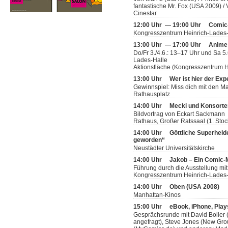
fantastische Mr. Fox (USA 2009) 
Cinestar
12:00 Uhr — 19:00 Uhr
Comic
Kongresszentrum Heinrich-Lades
13:00 Uhr — 17:00 Uhr
Anime
Do/Fr 3./4.6.: 13–17 Uhr und Sa 5
Lades-Halle
Aktionsfläche (Kongresszentrum H
13:00 Uhr
Wer ist hier der Exp
Gewinnspiel: Miss dich mit den 
Rathausplatz
14:00 Uhr
Mecki und Konsorten
Bildvortrag von Eckart Sackmann
Rathaus, Großer Ratssaal (1. Stoc
14:00 Uhr
Göttliche Superheld
geworden“
Neustädter Universitätskirche
14:00 Uhr
Jakob – Ein Comic
Führung durch die Ausstellung mit
Kongresszentrum Heinrich-Lades-H
14:00 Uhr
Oben (USA 2008)
Manhattan-Kinos
15:00 Uhr
eBook, iPhone, Play
Gesprächsrunde mit David Boller (
angefragt), Steve Jones (New Grou