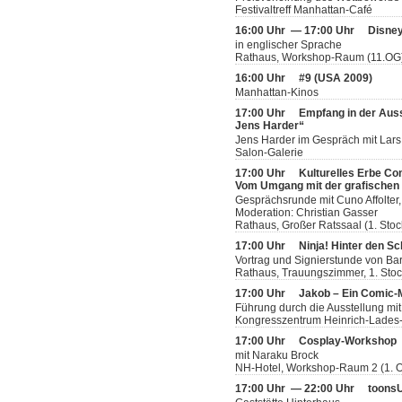
Festivaltreff Manhattan-Café
16:00 Uhr — 17:00 Uhr
Disney
in englischer Sprache
Rathaus, Workshop-Raum (11.OG
16:00 Uhr
#9 (USA 2009)
Manhattan-Kinos
17:00 Uhr
Empfang in der Aus
Jens Harder“
Jens Harder im Gespräch mit Lars
Salon-Galerie
17:00 Uhr
Kulturelles Erbe Co
Vom Umgang mit der grafischen L
Gesprächsrunde mit Cuno Affolter,
Moderation: Christian Gasser
Rathaus, Großer Ratssaal (1. Stoc
17:00 Uhr
Ninja! Hinter den Sc
Vortrag und Signierstunde von Bar
Rathaus, Trauungszimmer, 1. Sto
17:00 Uhr
Jakob – Ein Comic
Führung durch die Ausstellung mit
Kongresszentrum Heinrich-Lades-H
17:00 Uhr
Cosplay-Workshop
mit Naraku Brock
NH-Hotel, Workshop-Raum 2 (1. 
17:00 Uhr — 22:00 Uhr
toonsU