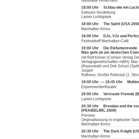
Gaststätte Hinterhaus
18:00 Uhr
Schlau wie ein Luch
Exklusiv-Vorstellung
Lamm-Lichtspiele
18:00 Uhr
The Spirit (USA 200
Manhattan-Kinos
18:00 Uhr
DJs, VJs und Perfec
Festivaltreff Manhattan-Café
19:00 Uhr
Die Elefantenrunde
Was geht ab am deutschen Com
mit Ralf Keiser (Carlsen Verlag
Verlagsgesellschaften mBH), Max 
(Reprodukt) und Dirk Schulz (Split
Jurgeit
Rathaus, Großer Ratssaal (1. Stoc
19:00 Uhr — 19:45 Uhr
Multim
Experimentiertheater
20:00 Uhr
Vertraute Fremde (
Lamm-Lichtspiele
20:30 Uhr
Brendan and the sec
(FRA/BEL/IRL 2009)
Preview
Originalfassung in englischer Spr
Manhattan-Kinos
20:30 Uhr
The Dark Knight (U
Manhattan-Kinos