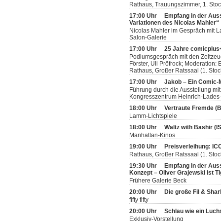
Rathaus, Trauungszimmer, 1. Sto
17:00 Uhr
Empfang in der Aus
Variationen des Nicolas Mahler“
Nicolas Mahler im Gespräch mit L
Salon-Galerie
17:00 Uhr
25 Jahre comicplus+
Podiumsgespräch mit den Zeitzeug
Förster, Uli Pröfrock; Moderation
Rathaus, Großer Ratssaal (1. Stoc
17:00 Uhr
Jakob – Ein Comic
Führung durch die Ausstellung mit
Kongresszentrum Heinrich-Lades-H
18:00 Uhr
Vertraute Fremde (
Lamm-Lichtspiele
18:00 Uhr
Waltz with Bashir (
Manhattan-Kinos
19:00 Uhr
Preisverleihung: IC
Rathaus, Großer Ratssaal (1. Stoc
19:30 Uhr
Empfang in der Ausst
Konzept – Oliver Grajewski ist T
Frühere Galerie Beck
20:00 Uhr
Die große Fil & Sha
fifty fifty
20:00 Uhr
Schlau wie ein Luch
Exklusiv-Vorstellung