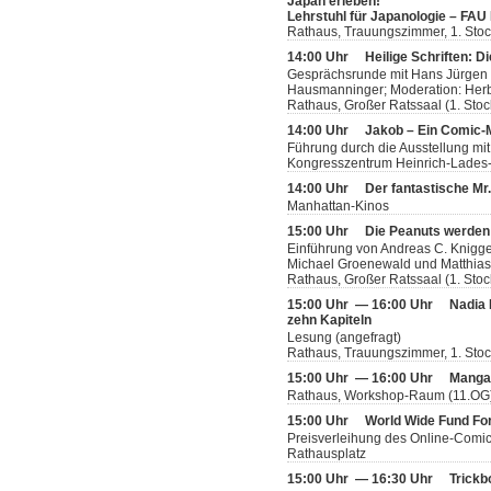
Japan erleben!
Lehrstuhl für Japanologie – FAU
Rathaus, Trauungszimmer, 1. Sto
14:00 Uhr
Heilige Schriften: D
Gesprächsrunde mit Hans Jürgen Lu
Hausmanninger; Moderation: Her
Rathaus, Großer Ratssaal (1. Stoc
14:00 Uhr
Jakob – Ein Comic
Führung durch die Ausstellung mit
Kongresszentrum Heinrich-Lades-H
14:00 Uhr
Der fantastische Mr
Manhattan-Kinos
15:00 Uhr
Die Peanuts werden
Einführung von Andreas C. Knigge
Michael Groenewald und Matthia
Rathaus, Großer Ratssaal (1. Stoc
15:00 Uhr — 16:00 Uhr
Nadia 
zehn Kapiteln
Lesung (angefragt)
Rathaus, Trauungszimmer, 1. Sto
15:00 Uhr — 16:00 Uhr
Manga-
Rathaus, Workshop-Raum (11.OG
15:00 Uhr
World Wide Fund Fo
Preisverleihung des Online-Comi
Rathausplatz
15:00 Uhr — 16:30 Uhr
Trickb