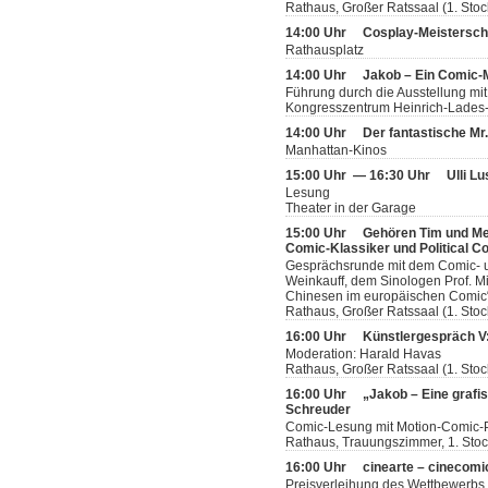
Rathaus, Großer Ratssaal (1. Stoc
14:00 Uhr
Cosplay-Meistersch
Rathausplatz
14:00 Uhr
Jakob – Ein Comic
Führung durch die Ausstellung mit
Kongresszentrum Heinrich-Lades-H
14:00 Uhr
Der fantastische Mr
Manhattan-Kinos
15:00 Uhr — 16:30 Uhr
Ulli L
Lesung
Theater in der Garage
15:00 Uhr
Gehören Tim und Me
Comic-Klassiker und Political C
Gesprächsrunde mit dem Comic- u
Weinkauff, dem Sinologen Prof. M
Chinesen im europäischen Comic“
Rathaus, Großer Ratssaal (1. Stoc
16:00 Uhr
Künstlergespräch V:
Moderation: Harald Havas
Rathaus, Großer Ratssaal (1. Stoc
16:00 Uhr
„Jakob – Eine grafi
Schreuder
Comic-Lesung mit Motion-Comic-P
Rathaus, Trauungszimmer, 1. Sto
16:00 Uhr
cinearte – cinecomi
Preisverleihung des Wettbewerbs