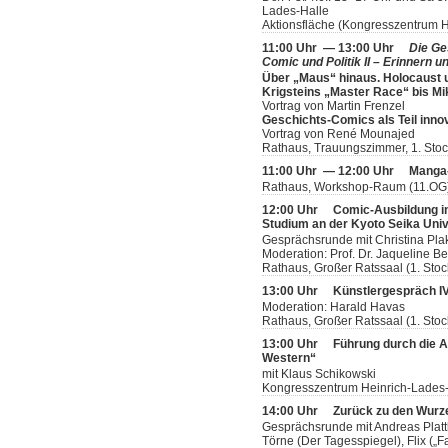
Lades-Halle
Aktionsfläche (Kongresszentrum H
11:00 Uhr — 13:00 Uhr
Die Ge
Comic und Politik II – Erinnern u
Über „Maus“ hinaus. Holocaust 
Krigsteins „Master Race“ bis M
Vortrag von Martin Frenzel
Geschichts-Comics als Teil inno
Vortrag von René Mounajed
Rathaus, Trauungszimmer, 1. Sto
11:00 Uhr — 12:00 Uhr
Manga-
Rathaus, Workshop-Raum (11.OG
12:00 Uhr
Comic-Ausbildung i
Studium an der Kyoto Seika Univ
Gesprächsrunde mit Christina Pla
Moderation: Prof. Dr. Jaqueline Be
Rathaus, Großer Ratssaal (1. Stoc
13:00 Uhr
Künstlergespräch IV:
Moderation: Harald Havas
Rathaus, Großer Ratssaal (1. Stoc
13:00 Uhr
Führung durch die A
Western“
mit Klaus Schikowski
Kongresszentrum Heinrich-Lades-
14:00 Uhr
Zurück zu den Wurze
Gesprächsrunde mit Andreas Plattha
Törne (Der Tagesspiegel), Flix („Fa