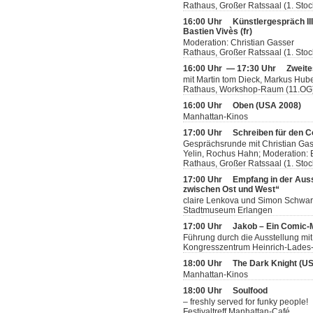
Rathaus, Großer Ratssaal (1. Stoc
16:00 Uhr
Künstlergespräch II
Bastien Vivès (fr)
Moderation: Christian Gasser
Rathaus, Großer Ratssaal (1. Stoc
16:00 Uhr — 17:30 Uhr
Zweite
mit Martin tom Dieck, Markus Hube
Rathaus, Workshop-Raum (11.OG
16:00 Uhr
Oben (USA 2008)
Manhattan-Kinos
17:00 Uhr
Schreiben für den 
Gesprächsrunde mit Christian Gas
Yelin, Rochus Hahn; Moderation: B
Rathaus, Großer Ratssaal (1. Stoc
17:00 Uhr
Empfang in der Auss
zwischen Ost und West“
claire Lenkova und Simon Schwar
Stadtmuseum Erlangen
17:00 Uhr
Jakob – Ein Comic
Führung durch die Ausstellung mit
Kongresszentrum Heinrich-Lades-H
18:00 Uhr
The Dark Knight (U
Manhattan-Kinos
18:00 Uhr
Soulfood
– freshly served for funky people!
Festivaltreff Manhattan-Café