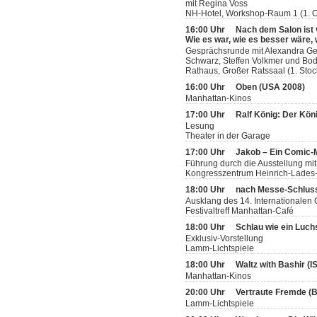
mit Regina Voss
NH-Hotel, Workshop-Raum 1 (1. 
16:00 Uhr
Nach dem Salon ist
Wie es war, wie es besser wäre, 
Gesprächsrunde mit Alexandra Germ
Schwarz, Steffen Volkmer und Bodo
Rathaus, Großer Ratssaal (1. Stoc
16:00 Uhr
Oben (USA 2008)
Manhattan-Kinos
17:00 Uhr
Ralf König: Der Köni
Lesung
Theater in der Garage
17:00 Uhr
Jakob – Ein Comic
Führung durch die Ausstellung mit
Kongresszentrum Heinrich-Lades-H
18:00 Uhr
nach Messe-Schlus
Ausklang des 14. Internationalen
Festivaltreff Manhattan-Café
18:00 Uhr
Schlau wie ein Luch
Exklusiv-Vorstellung
Lamm-Lichtspiele
18:00 Uhr
Waltz with Bashir (
Manhattan-Kinos
20:00 Uhr
Vertraute Fremde (
Lamm-Lichtspiele