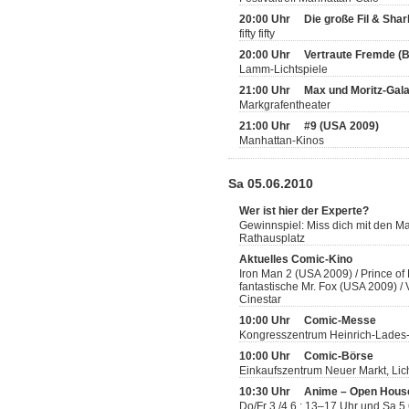
20:00 Uhr
Die große Fil & Sha
fifty fifty
20:00 Uhr
Vertraute Fremde (
Lamm-Lichtspiele
21:00 Uhr
Max und Moritz-Gal
Markgrafentheater
21:00 Uhr
#9 (USA 2009)
Manhattan-Kinos
Sa 05.06.2010
Wer ist hier der Experte?
Gewinnspiel: Miss dich mit den 
Rathausplatz
Aktuelles Comic-Kino
Iron Man 2 (USA 2009) / Prince of
fantastische Mr. Fox (USA 2009) 
Cinestar
10:00 Uhr
Comic-Messe
Kongresszentrum Heinrich-Lades
10:00 Uhr
Comic-Börse
Einkaufszentrum Neuer Markt, Lic
10:30 Uhr
Anime – Open Hous
Do/Fr 3./4.6.: 13–17 Uhr und Sa 5