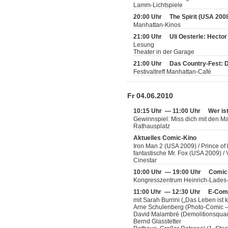
Lamm-Lichtspiele
20:00 Uhr
The Spirit (USA 200
Manhattan-Kinos
21:00 Uhr
Uli Oesterle: Hecto
Lesung
Theater in der Garage
21:00 Uhr
Das Country-Fest: 
Festivaltreff Manhattan-Café
Fr 04.06.2010
10:15 Uhr — 11:00 Uhr
Wer is
Gewinnspiel: Miss dich mit den 
Rathausplatz
Aktuelles Comic-Kino
Iron Man 2 (USA 2009) / Prince of
fantastische Mr. Fox (USA 2009) 
Cinestar
10:00 Uhr — 19:00 Uhr
Comic
Kongresszentrum Heinrich-Lades
11:00 Uhr — 12:30 Uhr
E-Comi
mit Sarah Burrini („Das Leben ist
Arne Schulenberg (Photo-Comic –
David Malambré (Demolitionsquad
Bernd Glasstetter