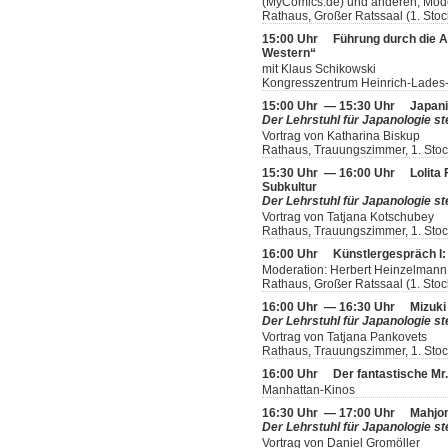
(MyComics.de) und anderen; Mode
Rathaus, Großer Ratssaal (1. Stoc
15:00 Uhr
Führung durch die A
Western“
mit Klaus Schikowski
Kongresszentrum Heinrich-Lades-
15:00 Uhr — 15:30 Uhr
Japani
Der Lehrstuhl für Japanologie ste
Vortrag von Katharina Biskup
Rathaus, Trauungszimmer, 1. Sto
15:30 Uhr — 16:00 Uhr
Lolita
Subkultur
Der Lehrstuhl für Japanologie ste
Vortrag von Tatjana Kotschubey
Rathaus, Trauungszimmer, 1. Sto
16:00 Uhr
Künstlergespräch I: 
Moderation: Herbert Heinzelmann
Rathaus, Großer Ratssaal (1. Stoc
16:00 Uhr — 16:30 Uhr
Mizuki
Der Lehrstuhl für Japanologie ste
Vortrag von Tatjana Pankovets
Rathaus, Trauungszimmer, 1. Sto
16:00 Uhr
Der fantastische Mr
Manhattan-Kinos
16:30 Uhr — 17:00 Uhr
Mahjon
Der Lehrstuhl für Japanologie ste
Vortrag von Daniel Gromöller