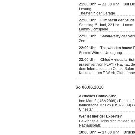
21:00 Uhr — 22:30 Uhr
Ulli L
Lesung
Theater in der Garage
22:00 Uhr
Filmnacht der Stude
Samstag, 5. Juni, 22 Uhr – Lamm-
Lamm-Lichtspiele
22:00 Uhr
Salon-Party der Ver
Zen
22:00 Uhr
The wooden house P
Gummi Wörner Untergang
23:00 Uhr
Chloé + visual artis
präsentiert von PLAY! / F.E.T.E., 
dem Internationalen Comic-Salon
Kulturzentrum E-Werk, Clubbühne
So 06.06.2010
Aktuelles Comic-Kino
Iron Man 2 (USA 2009) / Prince of
fantastische Mr. Fox (USA 2009) 
Cinestar
Wer ist hier der Experte?
Gewinnspiel: Miss dich mit den 
Rathausplatz
10:00 Uhr — 17:00 Uhr
Druckw