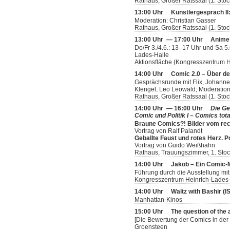
Rathaus, Großer Ratssaal (1. Stoc
13:00 Uhr
Künstlergespräch II: 
Moderation: Christian Gasser
Rathaus, Großer Ratssaal (1. Stoc
13:00 Uhr — 17:00 Uhr
Anime
Do/Fr 3./4.6.: 13–17 Uhr und Sa 5
Lades-Halle
Aktionsfläche (Kongresszentrum H
14:00 Uhr
Comic 2.0 – Über d
Gesprächsrunde mit Flix, Johannes
Klengel, Leo Leowald; Moderation
Rathaus, Großer Ratssaal (1. Stoc
14:00 Uhr — 16:00 Uhr
Die Ge
Comic und Politik I – Comics tota
Braune Comics?! Bilder vom rec
Vortrag von Ralf Palandt
Geballte Faust und rotes Herz. 
Vortrag von Guido Weißhahn
Rathaus, Trauungszimmer, 1. Sto
14:00 Uhr
Jakob – Ein Comic
Führung durch die Ausstellung mit
Kongresszentrum Heinrich-Lades-H
14:00 Uhr
Waltz with Bashir (
Manhattan-Kinos
15:00 Uhr
The question of the 
[Die Bewertung der Comics in der 
Groensteen