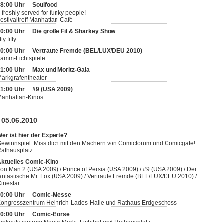
18:00 Uhr
Soulfood
 freshly served for funky people!
estivaltreff Manhattan-Café
20:00 Uhr
Die große Fil & Sharkey Show
ifty fifty
20:00 Uhr
Vertraute Fremde (BEL/LUX/DEU 2010)
Lamm-Lichtspiele
21:00 Uhr
Max und Moritz-Gala
arkgrafentheater
21:00 Uhr
#9 (USA 2009)
Manhattan-Kinos
 05.06.2010
er ist hier der Experte?
ewinnspiel: Miss dich mit den Machern von Comicforum und Comicgate!
athausplatz
Aktuelles Comic-Kino
ron Man 2 (USA 2009) / Prince of Persia (USA 2009) / #9 (USA 2009) / Der
antastische Mr. Fox (USA 2009) / Vertraute Fremde (BEL/LUX/DEU 2010) /
inestar
10:00 Uhr
Comic-Messe
Kongresszentrum Heinrich-Lades-Halle und Rathaus Erdgeschoss
10:00 Uhr
Comic-Börse