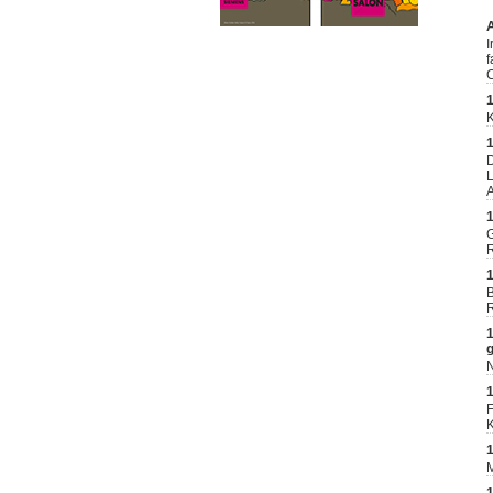
I
f
C
D
A
G
R
B
R
N
F
K