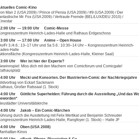
Aktuelles Comic-Kino
ron Man 2 (USA 2009) / Prince of Persia (USA 2009) / #9 (USA 2009) / Der
antastische Mr. Fox (USA 2009) / Vertraute Fremde (BEL/LUX/DEU 2010) /
inestar
12:00 Uhr — 19:00 Uhr
Comic-Messe
Kongresszentrum Heinrich-Lades-Halle und Rathaus Erdgeschoss
13:00 Uhr — 17:00 Uhr
Anime – Open House
o/Fr 3./4.6.: 13–17 Uhr und Sa 5.6.: 10:30–14 Uhr – Kongresszentrum Heinrich-
Lades-Halle
ktionsfläche (Kongresszentrum Heinrich-Lades-Halle, Kleiner Saal)
13:00 Uhr
Wer ist hier der Experte?
ewinnspiel: Miss dich mit den Machern von Comicforum und Comicgate!
athausplatz
14:00 Uhr
Mecki und Konsorten. Der Illustrierten-Comic der Nachkriegsjahre
ildvortrag von Eckart Sackmann
athaus, Großer Ratssaal (1. Stock)
14:00 Uhr
Göttliche Superhelden: Führung durch die Ausstellung „Und das Wort
geworden“
eustädter Universitätskirche
14:00 Uhr
Jakob – Ein Comic-Märchen
ührung durch die Ausstellung mit Felix Mertikat und Benjamin Schreuder
ongresszentrum Heinrich-Lades-Halle, Rangfoyer (1. Stock) – Halle JF
14:00 Uhr
Oben (USA 2008)
Manhattan-Kinos