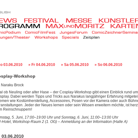
Do 03.06.2010
» Fr 04.06.2010
» Sa 05.06.2010
» So 06.06.2010
osplay-Workshop
t Naraku Brock
al ob Neuling oder alter Hase – der Cosplay-Workshop gibt einen Einblick rund 
splay. Dabei werden Tipps und Tricks aus Narakus langjähriger Erfahrung mitgeteil
emen wie Kostümherstellung, Accessoires, Posen vor der Kamera oder auch Bühnen
ranstaltungen. Jeder der Neues lernen oder sein Wissen erweitern möchte, ist her
m Reinschnuppern!
mstag, 5. Juni, 17:00–19:00 Uhr und Sonntag, 6. Juni, 11:00–13:00 Uhr
-Hotel, Workshop-Raum 2 (1. OG) – Anmeldung an der Information (Halle A)
 03.06.2010