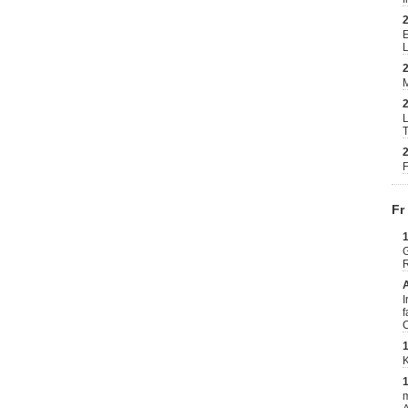
E
T
F
Fr
G
R
I
f
C
m