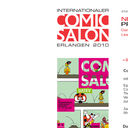
» 
C
mi
Eg
Co
Th
Ve
zu
Sa
NH
Do