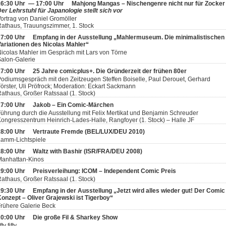
16:30 Uhr — 17:00 Uhr
Mahjong Mangas – Nischengenre nicht nur für Zocker
er Lehrstuhl für Japanologie stellt sich vor
ortrag von Daniel Gromöller
athaus, Trauungszimmer, 1. Stock
17:00 Uhr
Empfang in der Ausstellung „Mahlermuseum. Die minimalistischen
ariationen des Nicolas Mahler“
icolas Mahler im Gespräch mit Lars von Törne
alon-Galerie
17:00 Uhr
25 Jahre comicplus+. Die Gründerzeit der frühen 80er
odiumsgespräch mit den Zeitzeugen Steffen Boiselle, Paul Derouet, Gerhard
örster, Uli Pröfrock; Moderation: Eckart Sackmann
athaus, Großer Ratssaal (1. Stock)
17:00 Uhr
Jakob – Ein Comic-Märchen
ührung durch die Ausstellung mit Felix Mertikat und Benjamin Schreuder
ongresszentrum Heinrich-Lades-Halle, Rangfoyer (1. Stock) – Halle JF
18:00 Uhr
Vertraute Fremde (BEL/LUX/DEU 2010)
Lamm-Lichtspiele
18:00 Uhr
Waltz with Bashir (ISR/FRA/DEU 2008)
Manhattan-Kinos
19:00 Uhr
Preisverleihung: ICOM – Independent Comic Preis
athaus, Großer Ratssaal (1. Stock)
19:30 Uhr
Empfang in der Ausstellung „Jetzt wird alles wieder gut! Der Comic
onzept – Oliver Grajewski ist Tigerboy“
rühere Galerie Beck
20:00 Uhr
Die große Fil & Sharkey Show
ifty fifty