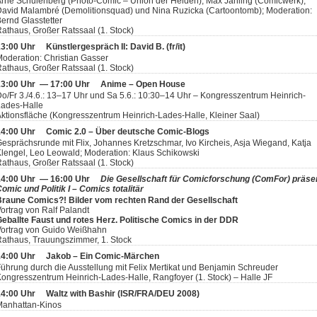
rne Schulenberg (Photo-Comic – Union der Helden), Max Jähling (Comicwerk),
avid Malambré (Demolitionsquad) und Nina Ruzicka (Cartoontomb); Moderation:
ernd Glasstetter
athaus, Großer Ratssaal (1. Stock)
13:00 Uhr
Künstlergespräch II: David B. (fr/it)
oderation: Christian Gasser
athaus, Großer Ratssaal (1. Stock)
13:00 Uhr — 17:00 Uhr
Anime – Open House
o/Fr 3./4.6.: 13–17 Uhr und Sa 5.6.: 10:30–14 Uhr – Kongresszentrum Heinrich-
Lades-Halle
ktionsfläche (Kongresszentrum Heinrich-Lades-Halle, Kleiner Saal)
14:00 Uhr
Comic 2.0 – Über deutsche Comic-Blogs
esprächsrunde mit Flix, Johannes Kretzschmar, Ivo Kircheis, Asja Wiegand, Katja
lengel, Leo Leowald; Moderation: Klaus Schikowski
athaus, Großer Ratssaal (1. Stock)
14:00 Uhr — 16:00 Uhr
Die Gesellschaft für Comicforschung (ComFor) präsen
omic und Politik I – Comics totalitär
Braune Comics?! Bilder vom rechten Rand der Gesellschaft
ortrag von Ralf Palandt
eballte Faust und rotes Herz. Politische Comics in der DDR
Vortrag von Guido Weißhahn
athaus, Trauungszimmer, 1. Stock
14:00 Uhr
Jakob – Ein Comic-Märchen
ührung durch die Ausstellung mit Felix Mertikat und Benjamin Schreuder
ongresszentrum Heinrich-Lades-Halle, Rangfoyer (1. Stock) – Halle JF
14:00 Uhr
Waltz with Bashir (ISR/FRA/DEU 2008)
Manhattan-Kinos