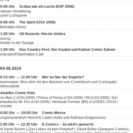
20:00 Uhr
Schlau wie ein Luchs (ESP 2008)
xklusiv-Vorstellung
Lamm-Lichtspiele
20:00 Uhr
The Spirit (USA 2008)
Manhattan-Kinos
21:00 Uhr
Uli Oesterle: Hector Umbra
Lesung
heater in der Garage
21:00 Uhr
Das Country-Fest: Der Kauboi und Kaktus Comic-Saloon
estivaltreff Manhattan-Café
 04.06.2010
10:15 Uhr — 11:00 Uhr
Wer ist hier der Experte?
ewinnspiel: Miss dich mit den Machern von Comicforum und Comicgate!
athausplatz
Aktuelles Comic-Kino
ron Man 2 (USA 2009) / Prince of Persia (USA 2009) / #9 (USA 2009) / Der
antastische Mr. Fox (USA 2009) / Vertraute Fremde (BEL/LUX/DEU 2010) /
inestar
10:00 Uhr — 19:00 Uhr
Comic-Messe
Kongresszentrum Heinrich-Lades-Halle und Rathaus Erdgeschoss
11:00 Uhr — 12:30 Uhr
E-Comics – So wird’s gemacht
it Sarah Burrini („Das Leben ist kein Ponyhof“), David Boller (Zampano Comics),