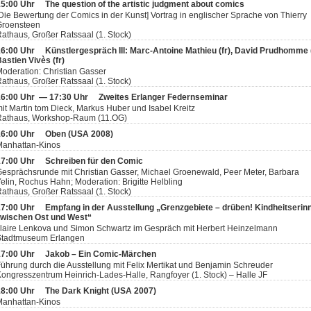
15:00 Uhr
The question of the artistic judgment about comics
Die Bewertung der Comics in der Kunst] Vortrag in englischer Sprache von Thierry
Groensteen
athaus, Großer Ratssaal (1. Stock)
16:00 Uhr
Künstlergespräch III: Marc-Antoine Mathieu (fr), David Prudhomme (
astien Vivès (fr)
oderation: Christian Gasser
athaus, Großer Ratssaal (1. Stock)
16:00 Uhr — 17:30 Uhr
Zweites Erlanger Federnseminar
it Martin tom Dieck, Markus Huber und Isabel Kreitz
Rathaus, Workshop-Raum (11.OG)
16:00 Uhr
Oben (USA 2008)
Manhattan-Kinos
17:00 Uhr
Schreiben für den Comic
esprächsrunde mit Christian Gasser, Michael Groenewald, Peer Meter, Barbara
elin, Rochus Hahn; Moderation: Brigitte Helbling
athaus, Großer Ratssaal (1. Stock)
17:00 Uhr
Empfang in der Ausstellung „Grenzgebiete – drüben! Kindheitseri
zwischen Ost und West“
laire Lenkova und Simon Schwartz im Gespräch mit Herbert Heinzelmann
Stadtmuseum Erlangen
17:00 Uhr
Jakob – Ein Comic-Märchen
ührung durch die Ausstellung mit Felix Mertikat und Benjamin Schreuder
ongresszentrum Heinrich-Lades-Halle, Rangfoyer (1. Stock) – Halle JF
18:00 Uhr
The Dark Knight (USA 2007)
Manhattan-Kinos