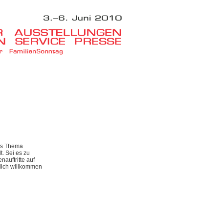
ums Thema
t. Sei es zu
auftritte auf
zlich willkommen