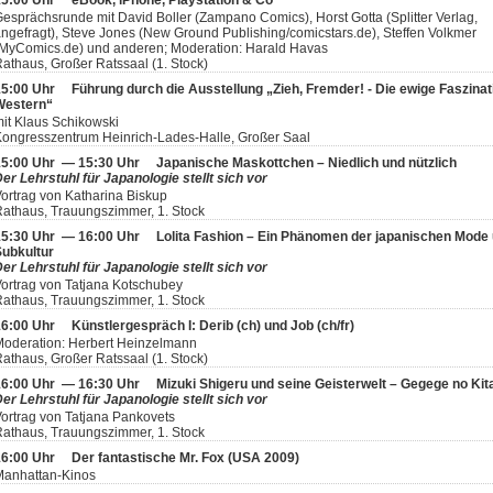
15:00 Uhr
eBook, iPhone, Playstation & Co
esprächsrunde mit David Boller (Zampano Comics), Horst Gotta (Splitter Verlag,
ngefragt), Steve Jones (New Ground Publishing/comicstars.de), Steffen Volkmer
MyComics.de) und anderen; Moderation: Harald Havas
athaus, Großer Ratssaal (1. Stock)
15:00 Uhr
Führung durch die Ausstellung „Zieh, Fremder! - Die ewige Faszinat
Western“
it Klaus Schikowski
ongresszentrum Heinrich-Lades-Halle, Großer Saal
15:00 Uhr — 15:30 Uhr
Japanische Maskottchen – Niedlich und nützlich
er Lehrstuhl für Japanologie stellt sich vor
ortrag von Katharina Biskup
athaus, Trauungszimmer, 1. Stock
15:30 Uhr — 16:00 Uhr
Lolita Fashion – Ein Phänomen der japanischen Mode
Subkultur
er Lehrstuhl für Japanologie stellt sich vor
ortrag von Tatjana Kotschubey
athaus, Trauungszimmer, 1. Stock
16:00 Uhr
Künstlergespräch I: Derib (ch) und Job (ch/fr)
oderation: Herbert Heinzelmann
athaus, Großer Ratssaal (1. Stock)
16:00 Uhr — 16:30 Uhr
Mizuki Shigeru und seine Geisterwelt – Gegege no Kit
er Lehrstuhl für Japanologie stellt sich vor
ortrag von Tatjana Pankovets
athaus, Trauungszimmer, 1. Stock
16:00 Uhr
Der fantastische Mr. Fox (USA 2009)
Manhattan-Kinos